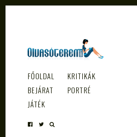
OLVASÓTEREM.COM – AZ
könyvekről könyvbarátoknak
FŐOLDAL
KRITIKÁK
EGÉSZSÉGES OLVASÁS TÁMOGATÓJ
BEJÁRAT
PORTRÉ
JÁTÉK
KERESÉS