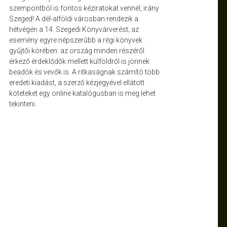
szempontból is fontos kéziratokat vennél, irány
Szeged! A dél-alföldi városban rendezik a
hétvégén a 14. Szegedi Könyvárverést; az
esemény egyre népszerűbb a régi könyvek
gyűjtői körében: az ország minden részéről
érkező érdeklődők mellett külföldről is jönnek
beadók és vevők is. A ritkaságnak számító több
eredeti kiadást, a szerző kézjegyével ellátott
köteteket egy online katalógusban is meg lehet
tekinteni.