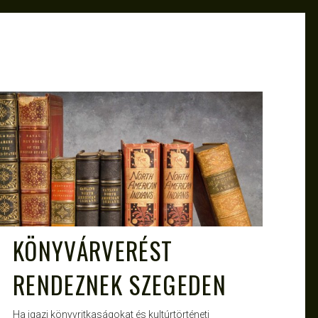
ATTILA
NOV 9, 2012
KÖNYVÁRVERÉST
RENDEZNEK SZEGEDEN
Ha igazi könyvritkaságokat és kultúrtörténeti