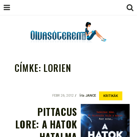
OLVASÓTEREM.COM – AZ
könyvekről könyvbarátoknak
EGÉSZSÉGES OLVASÁS
CÍMKE:
LORIEN
TÁMOGATÓJA
FEBR 26, 2012
Írta
JANCE
KRITIKÁK
PITTACUS
LORE: A HATOK
HATALMA