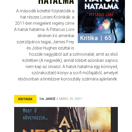
A második kötettel folytatódik a
hat részes Lorieni Krónikák: a
2011-ben megjelent regény címe
A hatok hatalma. A Pittacus Lore
álnéven író amerikai
Kritika
|
65
szerzőpáros tagjai, James Frey
és Jobie Hughes ezúttal is
hozzák nagyjából azt a színvonalat, amit az első
kötetben (A negyedik), annál többet azonban sajnos
nem kap az olvasó. A hatok hatalma egy könnyed,
szórakoztató könyv a sci-fi műfajából, amelyet
elsősorban a tinédzser korosztály számára ajánlanék.
Írta
JANCE
MÁRC 31, 2011
KRITIKÁK