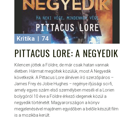
Kritika
|
74
PITTACUS LORE: A NEGYEDIK
Kilencen jöttek a Földre, de már csak hatan vannak
életben. Hármat megöltek közülük, most A Negyedik
következik. A Pittacus Lore álnéven író szerzőpáros –
James Frey és Jobie Hughes – regénye ifjúsági sci-fi,
amely egyes szám első személyben meséli el a Lorien
bolygóról 10 éve a Földre érkező idegenek közül a
negyedik történetét. Magyarországon a könyv
megjelenésével majdnem egyidőben a belőle készült film
is a mozikba került.