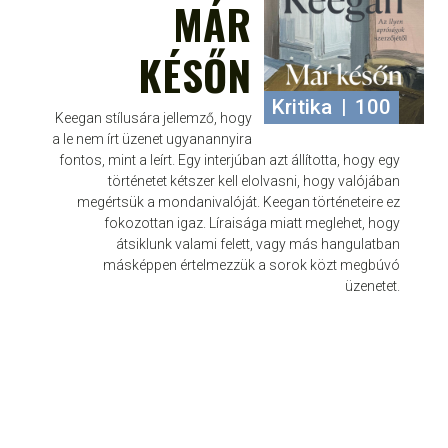
MÁR
KÉSŐN
Kritika
|
100
Keegan stílusára jellemző, hogy
a le nem írt üzenet ugyanannyira
fontos, mint a leírt. Egy interjúban azt állította, hogy egy
történetet kétszer kell elolvasni, hogy valójában
megértsük a mondanivalóját. Keegan történeteire ez
fokozottan igaz. Líraisága miatt meglehet, hogy
átsiklunk valami felett, vagy más hangulatban
másképpen értelmezzük a sorok közt megbúvó
üzenetet.