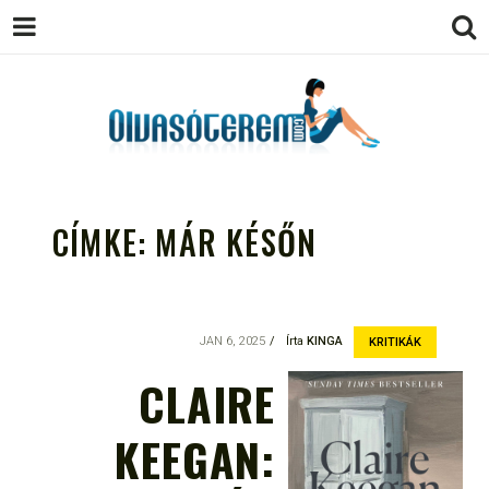
OLVASÓTEREM.COM – AZ
könyvekről könyvbarátoknak
EGÉSZSÉGES OLVASÁS
CÍMKE:
MÁR KÉSŐN
TÁMOGATÓJA
JAN 6, 2025
Írta
KINGA
KRITIKÁK
CLAIRE
KEEGAN: