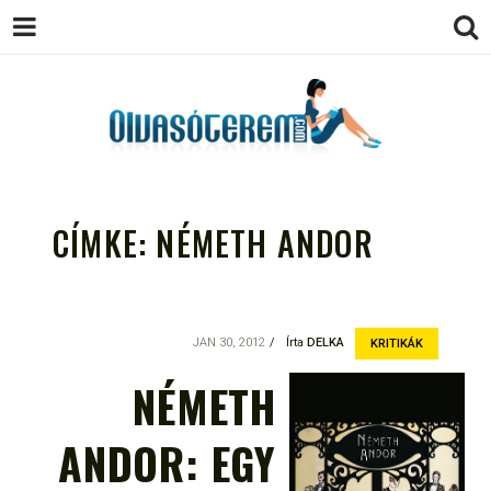
OLVASÓTEREM.COM – AZ
könyvekről könyvbarátoknak
EGÉSZSÉGES OLVASÁS
CÍMKE:
NÉMETH ANDOR
TÁMOGATÓJA
JAN 30, 2012
Írta
DELKA
KRITIKÁK
NÉMETH
ANDOR: EGY