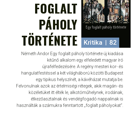
FOGLALT
PÁHOLY
TÖRTÉNETE
Kritika
|
82
Németh Andor Egy foglalt páholy története új kiadása
kitűnő alkalom egy elfeledett magyar író
újrafelfedezésére. A regény mesteri kor- és
hangulatfestéssel a két világháború közötti Budapest
egy tipikus helyszínét, a kávéházat mutatja be.
Felvonulnak azok az értelmiségi rétegek, akik magán- és
közéletüket itt élték le, alkotóműhelynek, irodának,
étkezőasztalnak és vendégfogadó nappalinak is
használták a számukra fenntartott „foglalt páholyokat”.