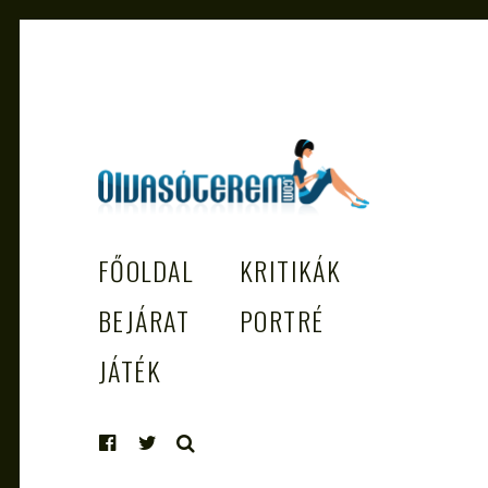
OLVASÓTEREM.COM – AZ
könyvekről könyvbarátoknak
FŐOLDAL
KRITIKÁK
EGÉSZSÉGES OLVASÁS TÁMOGATÓJ
BEJÁRAT
PORTRÉ
JÁTÉK
KERESÉS