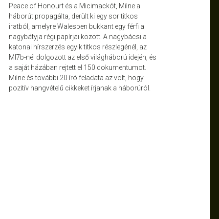
Peace of Honourt és a Micimackót, Milne a
háborút propagálta, derült ki egy sor titkos
iratból, amelyre Walesben bukkant egy férfi a
nagybátyja régi papírjai között. A nagybácsi a
katonai hírszerzés egyik titkos részlegénél, az
MI7b-nél dolgozott az első világháború idején, és
a saját házában rejtett el 150 dokumentumot.
Milne és további 20 író feladata az volt, hogy
pozitív hangvételű cikkeket írjanak a háborúról.