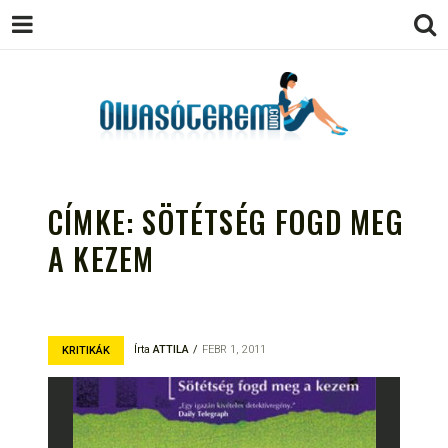
OLVASÓTEREM.COM – AZ
könyvekről könyvbarátoknak
EGÉSZSÉGES OLVASÁS
CÍMKE:
SÖTÉTSÉG FOGD MEG
TÁMOGATÓJA
A KEZEM
Írta
ATTILA
FEBR 1, 2011
KRITIKÁK