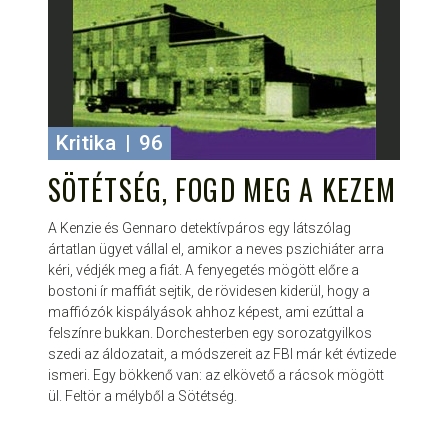
Kritika
|
96
SÖTÉTSÉG, FOGD MEG A KEZEM
A Kenzie és Gennaro detektívpáros egy látszólag
ártatlan ügyet vállal el, amikor a neves pszichiáter arra
kéri, védjék meg a fiát. A fenyegetés mögött előre a
bostoni ír maffiát sejtik, de rövidesen kiderül, hogy a
maffiózók kispályások ahhoz képest, ami ezúttal a
felszínre bukkan. Dorchesterben egy sorozatgyilkos
szedi az áldozatait, a módszereit az FBI már két évtizede
ismeri. Egy bökkenő van: az elkövető a rácsok mögött
ül. Feltör a mélyből a Sötétség.