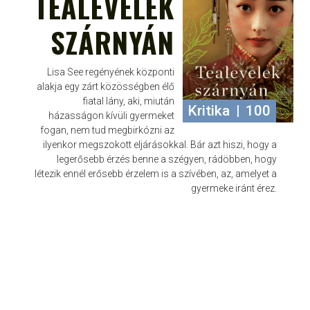
TEALEVELEK
SZÁRNYÁN
Lisa See regényének központi
alakja egy zárt közösségben élő
fiatal lány, aki, miután
Kritika
|
100
házasságon kívüli gyermeket
fogan, nem tud megbirkózni az
ilyenkor megszokott eljárásokkal. Bár azt hiszi, hogy a
legerősebb érzés benne a szégyen, rádöbben, hogy
létezik ennél erősebb érzelem is a szívében, az, amelyet a
gyermeke iránt érez.