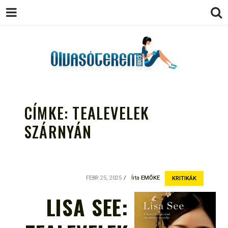
OLVASÓTEREM.COM – AZ
könyvekről könyvbarátoknak
EGÉSZSÉGES OLVASÁS
CÍMKE:
TEALEVELEK
TÁMOGATÓJA
SZÁRNYÁN
FEBR 25, 2025
Írta
EMŐKE
KRITIKÁK
LISA SEE: