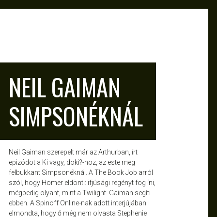
ATTILA
NOV 21, 2011
NEIL GAIMAN
SIMPSONÉKNÁL
Neil Gaiman szerepelt már az Arthurban, írt
epizódot a Ki vagy, doki?-hoz, az este meg
felbukkant Simpsonéknál. A The Book Job arról
szól, hogy Homer eldönti: ifjúsági regényt fog íni,
mégpedig olyant, mint a Twilight. Gaiman segíti
ebben. A Spinoff Online-nak adott interjújában
elmondta, hogy ő még nem olvasta Stephenie