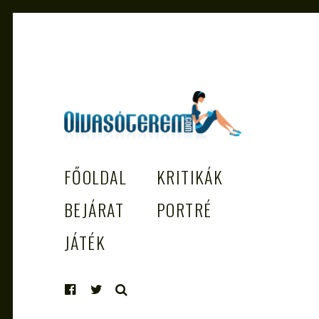
OLVASÓTEREM.COM – AZ
könyvekről könyvbarátoknak
FŐOLDAL
KRITIKÁK
EGÉSZSÉGES OLVASÁS TÁMOGATÓJ
BEJÁRAT
PORTRÉ
JÁTÉK
KERESÉS