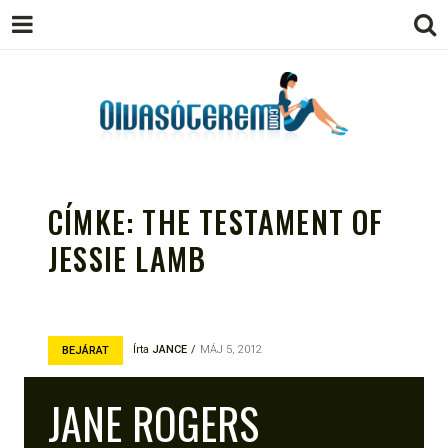
OLVASÓTEREM.COM – AZ
könyvekről könyvbarátoknak
EGÉSZSÉGES OLVASÁS
CÍMKE:
THE TESTAMENT OF
TÁMOGATÓJA
JESSIE LAMB
Írta
JANCE
MÁJ 5, 2012
BEJÁRAT
JANE ROGERS