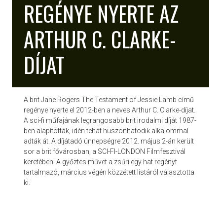
REGÉNYE NYERTE AZ
ARTHUR C. CLARKE-
DÍJAT
A brit Jane Rogers The Testament of Jessie Lamb című
regénye nyerte el 2012-ben a neves Arthur C. Clarke-díjat.
A sci-fi műfajának legrangosabb brit irodalmi díját 1987-
ben alapították, idén tehát huszonhatodik alkalommal
adták át. A díjátadó ünnepségre 2012. május 2-án került
sor a brit fővárosban, a SCI-FI-LONDON Filmfesztivál
keretében. A győztes művet a zsűri egy hat regényt
tartalmazó, március végén közzétett listáról választotta
ki.