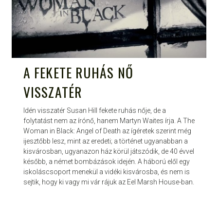
A FEKETE RUHÁS NŐ
VISSZATÉR
Idén visszatér Susan Hill fekete ruhás nője, de a
folytatást nem az írónő, hanem Martyn Waites írja. A The
Woman in Black: Angel of Death az ígéretek szerint még
ijesztőbb lesz, mint az eredeti; a történet ugyanabban a
kisvárosban, ugyanazon ház körül játszódik, de 40 évvel
később, a német bombázások idején. A háború elől egy
iskoláscsoport menekül a vidéki kisvárosba, és nem is
sejtik, hogy ki vagy mi vár rájuk az Eel Marsh House-ban.