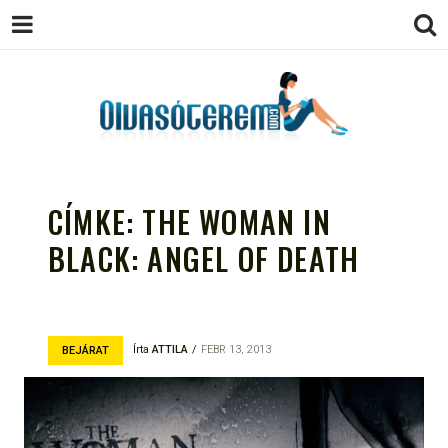
OLVASÓTEREM.COM – AZ
könyvekről könyvbarátoknak
EGÉSZSÉGES OLVASÁS
CÍMKE:
THE WOMAN IN
TÁMOGATÓJA
BLACK: ANGEL OF DEATH
Írta
ATTILA
FEBR 13, 2013
BEJÁRAT