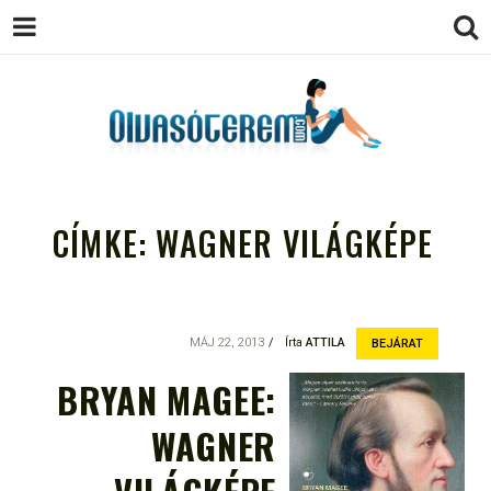
OLVASÓTEREM.COM – AZ
könyvekről könyvbarátoknak
EGÉSZSÉGES OLVASÁS
CÍMKE:
WAGNER VILÁGKÉPE
TÁMOGATÓJA
MÁJ 22, 2013
Írta
ATTILA
BEJÁRAT
BRYAN MAGEE:
WAGNER