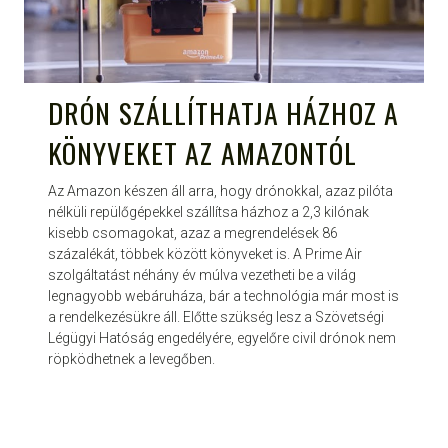
DRÓN SZÁLLÍTHATJA HÁZHOZ A
KÖNYVEKET AZ AMAZONTÓL
Az Amazon készen áll arra, hogy drónokkal, azaz pilóta
nélküli repülőgépekkel szállítsa házhoz a 2,3 kilónak
kisebb csomagokat, azaz a megrendelések 86
százalékát, többek között könyveket is. A Prime Air
szolgáltatást néhány év múlva vezetheti be a világ
legnagyobb webáruháza, bár a technológia már most is
a rendelkezésükre áll. Előtte szükség lesz a Szövetségi
Légügyi Hatóság engedélyére, egyelőre civil drónok nem
röpködhetnek a levegőben.