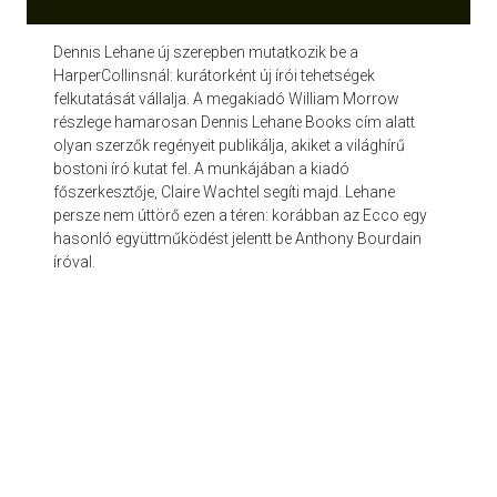
Dennis Lehane új szerepben mutatkozik be a
HarperCollinsnál: kurátorként új írói tehetségek
felkutatását vállalja. A megakiadó William Morrow
részlege hamarosan Dennis Lehane Books cím alatt
olyan szerzők regényeit publikálja, akiket a világhírű
bostoni író kutat fel. A munkájában a kiadó
főszerkesztője, Claire Wachtel segíti majd. Lehane
persze nem úttörő ezen a téren: korábban az Ecco egy
hasonló együttműködést jelentt be Anthony Bourdain
íróval.