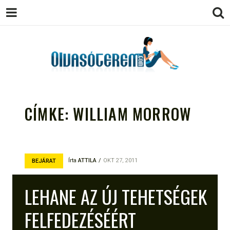
OLVASÓTEREM.COM – AZ
könyvekről könyvbarátoknak
EGÉSZSÉGES OLVASÁS
CÍMKE:
WILLIAM MORROW
TÁMOGATÓJA
Írta
ATTILA
OKT 27, 2011
BEJÁRAT
LEHANE AZ ÚJ TEHETSÉGEK
FELFEDEZÉSÉÉRT