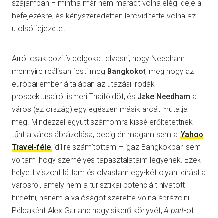
szájamban – mintha már nem maradt volna elég ideje a
befejezésre, és kényszeredetten lerövidítette volna az
utolsó fejezetet.
Arról csak pozitív dolgokat olvasni, hogy Needham
mennyire reálisan festi meg
Bangkokot
, meg hogy az
európai ember általában az utazási irodák
prospektusairól ismeri Thaiföldöt, és
Jake Needham
a
város (az ország) egy egészen másik arcát mutatja
meg. Mindezzel együtt számomra kissé erőltetettnek
tűnt a város ábrázolása, pedig én magam sem a
Yahoo
Travel-féle
idillre számítottam – igaz Bangkokban sem
voltam, hogy személyes tapasztalataim legyenek. Ezek
helyett viszont láttam és olvastam egy-két olyan leírást a
városról, amely nem a turisztikai potenciált hívatott
hirdetni, hanem a valóságot szerette volna ábrázolni.
Példaként Alex Garland nagy sikerű könyvét,
A part
-ot