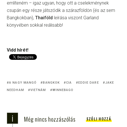
említeném – igaz ugyan, hogy ott a cselekménynek
csupán egy része játszódik a szárazföldön (és az sem
Bangkokban),
Thaiföld
leírása viszont Garland
könyvében sokkal reálisabb!
Vidd hírét!
A NAGY MANGÓ
BANGKOK
CIA
EDDIE DARE
JAKE
NEEDHAM
VIETNÁM
WINNEBAGO
i
Még nincs hozzászólás
SZÓLJ HOZZÁ