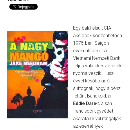
Egy balul elsült CIA-
akciónak köszönhetően
1975-ben, Saigon
evakuálásakor a
Vietnami Nemzeti Bank
teljes valutakészletének
nyoma veszik. Húsz
évvel később arról
suttognak, hogy a pénz
feltűnt Bangkokban.
Eddie Dare
-t, a san
franciscói ügyvédet
akaratán kívül rángatják
az események