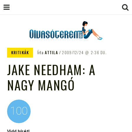
OLVASÓTEREM.COM – AZ
könyvekről könyvbarátoknak
KRITIKÁK
Írta
ATTILA
2009/12/24
2:36 DU.
EGÉSZSÉGES OLVASÁS
JAKE NEEDHAM: A
TÁMOGATÓJA
NAGY MANGÓ
100
Vidd hírét!