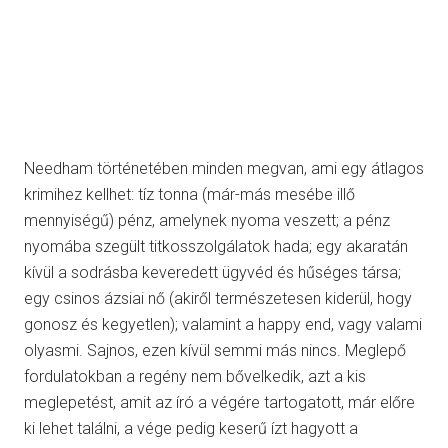
Needham történetében minden megvan, ami egy átlagos
krimihez kellhet: tíz tonna (már-más mesébe illő
mennyiségű) pénz, amelynek nyoma veszett; a pénz
nyomába szegült titkosszolgálatok hada; egy akaratán
kívül a sodrásba keveredett ügyvéd és hűséges társa;
egy csinos ázsiai nő (akiről természetesen kiderül, hogy
gonosz és kegyetlen); valamint a happy end, vagy valami
olyasmi. Sajnos, ezen kívül semmi más nincs. Meglepő
fordulatokban a regény nem bővelkedik, azt a kis
meglepetést, amit az író a végére tartogatott, már előre
ki lehet találni, a vége pedig keserű ízt hagyott a