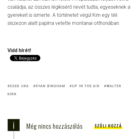
családja, az összes légikisérő nevét tudta, egyeseknek a
gyerekeit is ismerte. A történetet végül Kirn egy téli
síszezon alatt papírra vetette montanai otthonában.
Vidd hírét!
EGEK URA
RYAN BINGHAM
UP IN THE AIR
WALTER
KIRN
i
Még nincs hozzászólás
SZÓLJ HOZZÁ