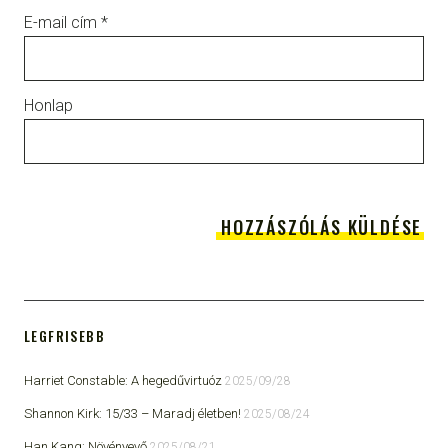
E-mail cím
*
Honlap
LEGFRISEBB
Harriet Constable: A hegedűvirtuóz
2025/09/28
Shannon Kirk: 15/33 ​– Maradj életben!
2025/08/24
Han Kang: Növényevő
2025/08/21