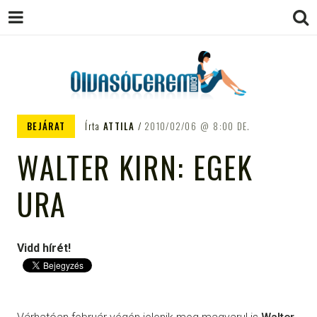
OLVASÓTEREM.COM – AZ
könyvekről könyvbarátoknak
BEJÁRAT
Írta
ATTILA
2010/02/06
8:00 DE.
EGÉSZSÉGES OLVASÁS
WALTER KIRN: EGEK
TÁMOGATÓJA
URA
Vidd hírét!