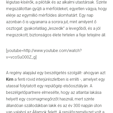
légiutas-kísérők, a pilóták és az alkalmi utastársak. Szinte
megszállottan gyűjti a mérföldeket, egyetlen vágya, hogy
elérje az egymillió mérföldes álomhatárt. Egy nap
azonban ő is ugyanarra a sorsra jut, mint amilyent ő
osztogat: gyakorlatilag „leszedik” a levegőből, és a jól
megszokott, biztonságos élete hirtelen a feje tetejére áll.
[youtube=http://www.youtube.com/watch?
v=vcoSuO00Z_g]
A regény alapjául egy beszélgetés szolgált- ahogyan azt
Kirn
a fenti rövid interjúrészletben is említi -, amelyet egy
utassal folytatott egy repülőgép elsőosztályán. A
beszélgetőpartnere elmesélte, hogy az atlantai lakása
helyett egy csomagmegőrzőt használ, mert szinte
állandóan szállodákban lakik és az év 300 napján úton
van valahol az Államok felett. A repülőszemélyzet volt a