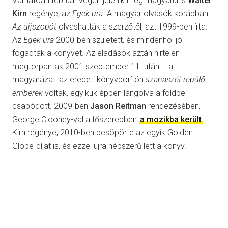
Várhatóan február végén jelenik meg magyarul is
Walter
Kirn
regénye, az
Egek ura
. A magyar olvasók korábban
Az
ujjszopót
olvashatták a szerzőtől, azt 1999-ben írta.
Az
Egek ura
2000-ben született, és mindenhol jól
fogadták a könyvet. Az eladások aztán hirtelen
megtorpantak 2001 szeptember 11. után – a
magyarázat: az eredeti könyvborítón
szanaszét repülő
emberek
voltak, egyikük éppen lángolva a földbe
csapódott. 2009-ben
Jason Reitman
rendezésében,
George Clooney-val a főszerepben
a mozikba került
Kirn regénye, 2010-ben besöpörte az egyik Golden
Globe-díjat is, és ezzel újra népszerű lett a könyv.