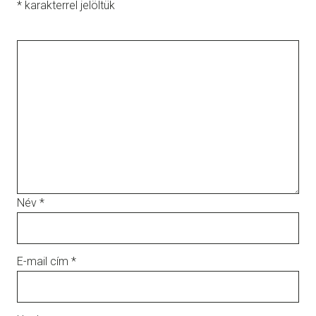
*
karakterrel jelöltük
Név
*
E-mail cím
*