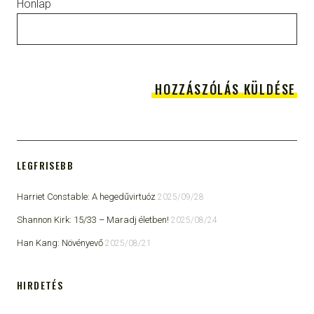
Honlap
LEGFRISEBB
Harriet Constable: A hegedűvirtuóz
2025/09/28
Shannon Kirk: 15/33 ​– Maradj életben!
2025/08/24
Han Kang: Növényevő
2025/08/21
HIRDETÉS