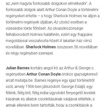
az „nem hagyta fontosabb dolgokon elmélkedni”. A
fontosabb dolgok alatt Arthur Conan Doyle a történelmi
regényeket értette – s hogy Sherlock Holmes ne álljon a
történelmi regények útjában,
Az utolsó eset
ben a
vízesésbe lökte főhősét. Az olvasóközönsége
felháborodott Holmes halálhírén, ezért egy frappáns
megoldással visszahozta hősét
A lakatlan ház
című
novellában.
Sherlock Holmes
összesen 56 novellában
és négy regényben szerepel.
Julian Barnes
kortárs angol író az
Arthur & George
c.
regényében
Arthur Conan Doyle
örökös igazságkereső
arcát
mutatja be. Barnes regénye egy igaz történetről
szól, amely 1906-ben játszódott: George Edaljit, egy
félénk, félig brit, félig indiai ügyvédet fenyegető levelek
írásának és állatok csonkításának vádjával elítélték, s
annak ellenére benn tartották, hogy a csonkítások a