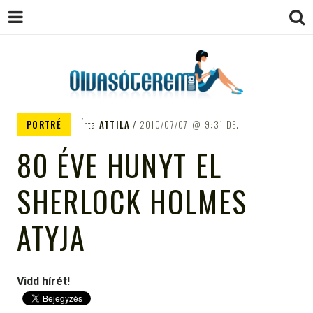
OLVASÓTEREM.COM – AZ
könyvekről könyvbarátoknak
PORTRÉ
Írta
ATTILA
2010/07/07
9:31 DE.
EGÉSZSÉGES OLVASÁS
80 ÉVE HUNYT EL
TÁMOGATÓJA
SHERLOCK HOLMES
ATYJA
Vidd hírét!