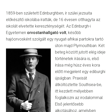
1859-ben született Edinburghben, ír szülei jezsuita
előkészítő iskolába íratták, de 16 évesen otthagyta az
iskolát elvetette kereszténységét. Az Edinburgh-i
Egyetemen
orvostanhallgató volt
, később
hajóorvosként szolgált egy nyugat-afrikai partokra tartó
úton majd Plymouthban. Két
beteg között jutott elég ideje
történetek írására is, első
írása még húsz éves kora
előtt megjelent egy ediburghi
újságban. Praxisát
átköltöztette Southsea-be,
itt kezdett mélyebben
foglalkozni az irodalommal.
Első jelentősebb
alkotásához, amelyben