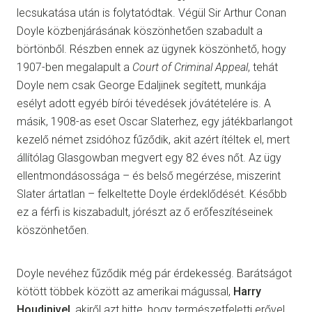
lecsukatása után is folytatódtak. Végül Sir Arthur Conan
Doyle közbenjárásának köszönhetően szabadult a
börtönből. Részben ennek az ügynek köszönhető, hogy
1907-ben megalapult a
Court of Criminal Appeal
, tehát
Doyle nem csak George Edaljinek segített, munkája
esélyt adott egyéb bírói tévedések jóvátételére is. A
másik, 1908-as eset Oscar Slaterhez, egy játékbarlangot
kezelő német zsidóhoz fűződik, akit azért ítéltek el, mert
állítólag Glasgowban megvert egy 82 éves nőt. Az ügy
ellentmondásossága – és belső megérzése, miszerint
Slater ártatlan – felkeltette Doyle érdeklődését. Később
ez a férfi is kiszabadult, jórészt az ő erőfeszítéseinek
köszönhetően.
Doyle nevéhez fűződik még pár érdekesség. Barátságot
kötött többek között az amerikai mágussal,
Harry
Houdinivel
, akiről azt hitte, hogy természetfeletti erővel