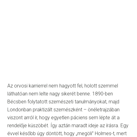
Az orvosi karrierrel nem hagyott fel, holott szemmel
láthatóan nem lelte nagy sikerét benne. 1890-ben
Bécsben folytatott szemészeti tanulmányokat, majd
Londonban praktizált szemészként – önéletrajzában
viszont arról ír, hogy egyetlen páciens sem lépte át a
rendelője küszöbét. Így aztán maradt ideje az írásra. Egy
évvel később úgy döntött, hogy „megöli” Holmes-t, mert