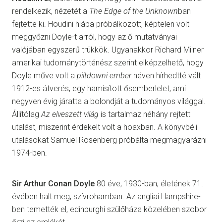
rendelkezik, nézetét a
The Edge of the Unknown
ban
fejtette ki. Houdini hiába próbálkozott, képtelen volt
meggyőzni Doyle-t arról, hogy az ő mutatványai
valójában egyszerű trükkök. Ugyanakkor Richard Milner
amerikai tudománytörténész szerint elképzelhető, hogy
Doyle műve volt a
piltdowni ember
néven hírhedtté vált
1912-es átverés, egy hamisított ősemberlelet, ami
negyven évig járatta a bolondját a tudományos világgal.
Állítólag
Az elveszett világ
is tartalmaz néhány rejtett
utalást, miszerint érdekelt volt a hoaxban. A könyvbéli
utalásokat Samuel Rosenberg próbálta megmagyarázni
1974-ben.
Sir Arthur Conan Doyle
80 éve, 1930-ban, életének 71.
évében halt meg, szívrohamban. Az angliai Hampshire-
ben temették el, edinburghi szülőháza közelében szobor