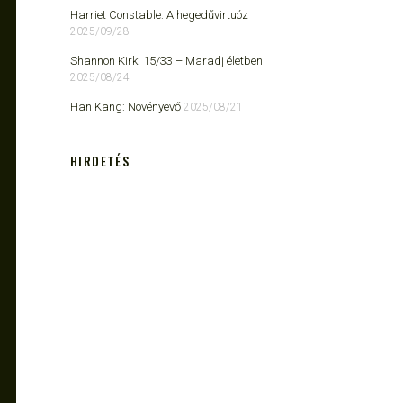
Harriet Constable: A hegedűvirtuóz
2025/09/28
Shannon Kirk: 15/33 ​– Maradj életben!
2025/08/24
Han Kang: Növényevő
2025/08/21
HIRDETÉS