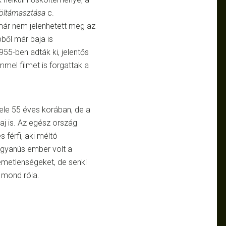
föltámasztása
c.
 már nem jelenhetett meg az
bből már baja is
955-ben adták ki, jelentős
mmel filmet is forgattak a
vele 55 éves korában, de a
aj is. Az egész ország
férfi, aki méltó
 gyanús ember volt a
emetlenségeket, de senki
t mond róla.