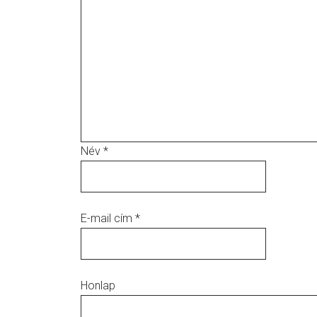
Név
*
E-mail cím
*
Honlap