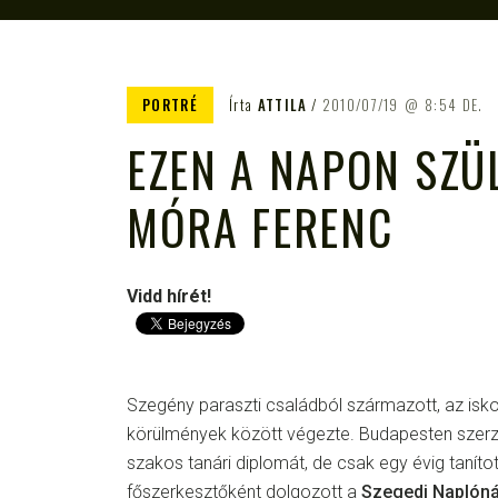
PORTRÉ
Írta
ATTILA
2010/07/19
8:54 DE.
EZEN A NAPON SZÜ
MÓRA FERENC
Vidd hírét!
Szegény paraszti családból származott, az isko
körülmények között végezte. Budapesten szerze
szakos tanári diplomát, de csak egy évig taníto
főszerkesztőként dolgozott a
Szegedi Naplóná