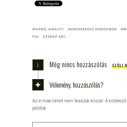
DIÓBÉL KIRÁLYFI
KINCSKERESŐ KISKÖDMÖN
M
FIAI
ZENGŐ ABC
Még nincs hozzászólás
i
SZÓLJ 
Vélemény, hozzászólás?
Az e-mail címet nem tesszük közzé.
A kötelez
jelöltük