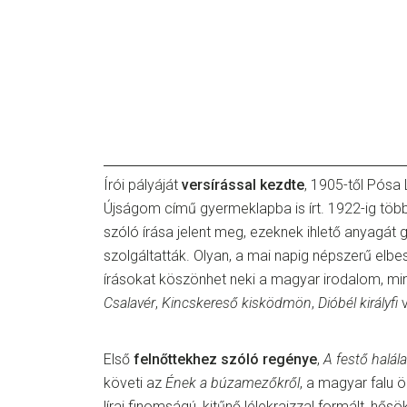
Írói pályáját
versírással kezdte
, 1905-től Pósa 
Újságom című gyermeklapba is írt. 1922-ig töb
szóló írása jelent meg, ezeknek ihlető anyagát
szolgáltatták. Olyan, a mai napig népszerű elbes
írásokat köszönhet neki a magyar irodalom, mi
Csalavér
,
Kincskereső kisködmön
,
Dióbél királyfi
v
Első
felnőttekhez szóló regénye
,
A festő halála
követi az
Ének a búzamezőkről
, a magyar falu 
lírai finomságú, kitűnő lélekrajzzal formált, hős