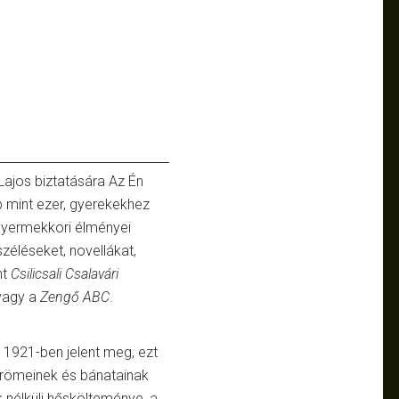
Lajos biztatására Az Én
b mint ezer, gyerekekhez
 gyermekkori élményei
zéléseket, novellákat,
nt
Csilicsali Csalavári
agy a
Zengő ABC
.
1921-ben jelent meg, ezt
örömeinek és bánatainak
ök nélküli hőskölteménye, a