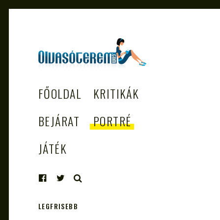
OLVASÓTEREM.COM
könyvekről könyvbarátoknak
FŐOLDAL
KRITIKÁK
– AZ EGÉSZSÉGES
OLVASÁS
BEJÁRAT
PORTRÉ
TÁMOGATÓJA
JÁTÉK
KERESÉS
LEGFRISEBB