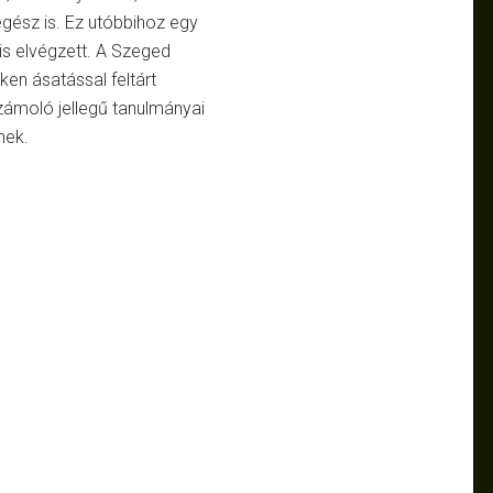
gész is.
Ez utóbbihoz egy
is elvégzett. A Szeged
eken ásatással feltárt
zámoló jellegű tanulmányai
nek.