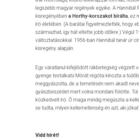
legszebb magyar regények egyike. A
Hannibál 
kisregényében
a Horthy-korszakot bírálta
, ez
író életében. (A barátai figyelmeztették, hogy e
származhat, így hát eltette jobb időkre.) Végül 1
változtatásokkal. 1956-ban
Hannibál tanár úr
cí
kisregény alapján.
Egy váratlanul kifejlődött rákbetegség végzett 
gyenge testalkatú Mórát régóta kínozta a tüdőb
meggyászolta, de a temetésén nem akadt neves 
gyászbeszédet mert volna mondani fölötte. Túl
közkedvelt író. Ő maga mindig megúszta a kell
se tudta, milyen kellemetlenség éri azt, aki jóka
Vidd hírét!