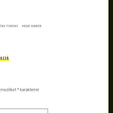
ÓRA FERENC
RAB EMBER
HOZZÁ
ő mezőket
*
karakterrel