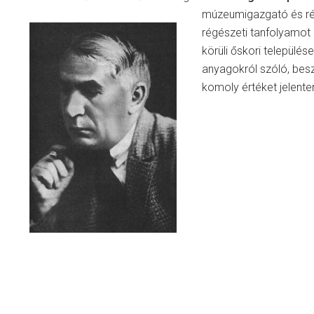
múzeumigazgató és ré
régészeti tanfolyamot 
körüli őskori település
anyagokról szóló, bes
komoly értéket jelente