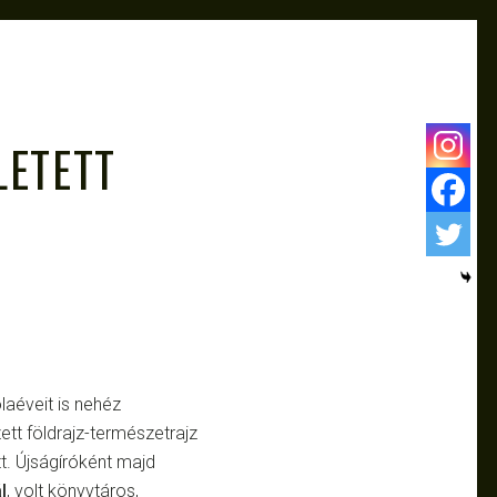
LETETT
laéveit is nehéz
tt földrajz-természetrajz
tt. Újságíróként majd
l
, volt könyvtáros,