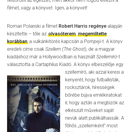
felsorolni az egészet, mert akkor nem fogod élvezni a
filmet, vagy a könyvet. Igen, a könyvet!
Roman Polanski a filmet
Robert Harris regénye
alapján
készítette – tőle az
olvasóterem
megemlítette
korábban
a vulkánkitörés kapcsán a
Pompeji
-t. A könyv
eredeti címe csak
Szellem (The Ghost)
, de a magyar
kiadáshoz már a Hollywoodban is használt
Szellemíró
-t
választotta a Cartaphilus Kiadó.
A könyv elbeszélője egy
szellemíró, aki azzal keresi a
kenyerét, hogy futballisták,
rocksztárok, hírességek
bőrébe bújva emlékiratokat
ír, hogy aztán a megbízók az
elkészült műveket saját
nevük alatt publikálhassák. A
főhős „szellemként” most