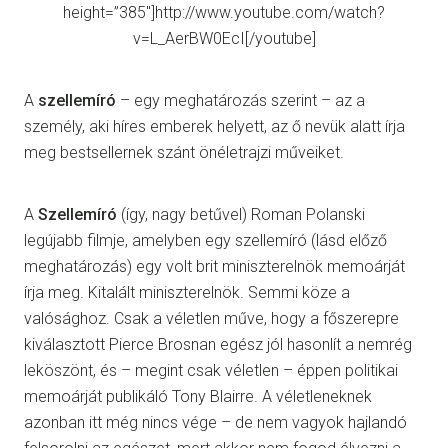
height=”385″]http://www.youtube.com/watch?
v=L_AerBW0EcI[/youtube]
A
szellemíró
– egy meghatározás szerint – az a
személy, aki híres emberek helyett, az ő nevük alatt írja
meg bestsellernek szánt önéletrajzi műveiket.
A
Szellemíró
(így, nagy betűvel) Roman Polanski
legújabb filmje, amelyben egy szellemíró (lásd előző
meghatározás) egy volt brit miniszterelnök memoárját
írja meg. Kitalált miniszterelnök. Semmi köze a
valósághoz. Csak a véletlen műve, hogy a főszerepre
kiválasztott Pierce Brosnan egész jól hasonlít a nemrég
leköszönt, és – megint csak véletlen – éppen politikai
memoárját publikáló Tony Blairre. A véletleneknek
azonban itt még nincs vége – de nem vagyok hajlandó