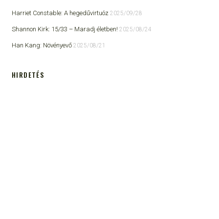
Harriet Constable: A hegedűvirtuóz
2025/09/28
Shannon Kirk: 15/33 ​– Maradj életben!
2025/08/24
Han Kang: Növényevő
2025/08/21
HIRDETÉS