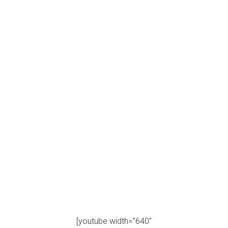
[youtube width=”640″