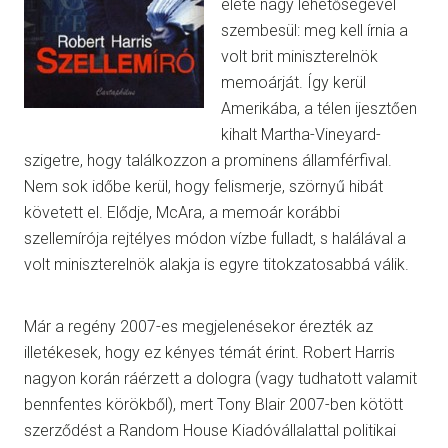
élete nagy lehetőségével
szembesül: meg kell írnia a
volt brit miniszterelnök
memoárját. Így kerül
Amerikába, a télen ijesztően
kihalt Martha-Vineyard-
szigetre, hogy találkozzon a prominens államférfival.
Nem sok időbe kerül, hogy felismerje, szörnyű hibát
követett el. Elődje, McAra, a memoár korábbi
szellemírója rejtélyes módon vízbe fulladt, s halálával a
volt miniszterelnök alakja is egyre titokzatosabbá válik.
Már a regény 2007-es megjelenésekor érezték az
illetékesek, hogy ez kényes témát érint. Robert Harris
nagyon korán ráérzett a dologra (vagy tudhatott valamit
bennfentes körökből), mert Tony Blair 2007-ben kötött
szerződést a Random House Kiadóvállalattal politikai