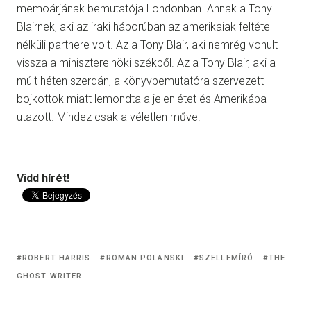
memoárjának bemutatója Londonban. Annak a Tony
Blairnek, aki az iraki háborúban az amerikaiak feltétel
nélküli partnere volt. Az a Tony Blair, aki nemrég vonult
vissza a miniszterelnöki székből. Az a Tony Blair, aki a
múlt héten szerdán, a könyvbemutatóra szervezett
bojkottok miatt lemondta a jelenlétet és Amerikába
utazott. Mindez csak a véletlen műve.
Vidd hírét!
ROBERT HARRIS
ROMAN POLANSKI
SZELLEMÍRÓ
THE
GHOST WRITER