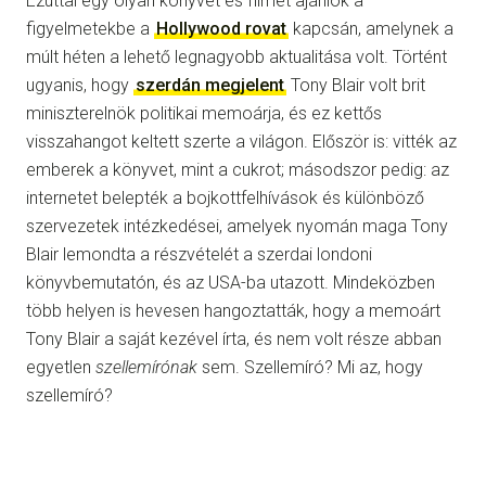
Ezúttal egy olyan könyvet és filmet ajánlok a
figyelmetekbe a
Hollywood rovat
kapcsán, amelynek a
múlt héten a lehető legnagyobb aktualitása volt. Történt
ugyanis, hogy
szerdán megjelent
Tony Blair volt brit
miniszterelnök politikai memoárja, és ez kettős
visszahangot keltett szerte a világon. Először is: vitték az
emberek a könyvet, mint a cukrot; másodszor pedig: az
internetet belepték a bojkottfelhívások és különböző
szervezetek intézkedései, amelyek nyomán maga Tony
Blair lemondta a részvételét a szerdai londoni
könyvbemutatón, és az USA-ba utazott. Mindeközben
több helyen is hevesen hangoztatták, hogy a memoárt
Tony Blair a saját kezével írta, és nem volt része abban
egyetlen
szellemírónak
sem. Szellemíró? Mi az, hogy
szellemíró?