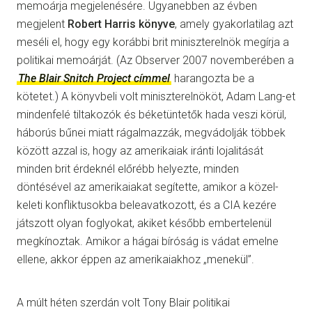
memoárja megjelenésére. Ugyanebben az évben
megjelent
Robert Harris könyve
, amely gyakorlatilag azt
meséli el, hogy egy korábbi brit miniszterelnök megírja a
politikai memoárját. (Az Observer 2007 novemberében a
The Blair Snitch Project címmel
harangozta be a
kötetet.) A könyvbeli volt miniszterelnököt, Adam Lang-et
mindenfelé tiltakozók és béketüntetők hada veszi körül,
háborús bűnei miatt rágalmazzák, megvádolják többek
között azzal is, hogy az amerikaiak iránti lojalitását
minden brit érdeknél előrébb helyezte, minden
döntésével az amerikaiakat segítette, amikor a közel-
keleti konfliktusokba beleavatkozott, és a CIA kezére
játszott olyan foglyokat, akiket később embertelenül
megkínoztak. Amikor a hágai bíróság is vádat emelne
ellene, akkor éppen az amerikaiakhoz „menekül”.
A múlt héten szerdán volt Tony Blair politikai