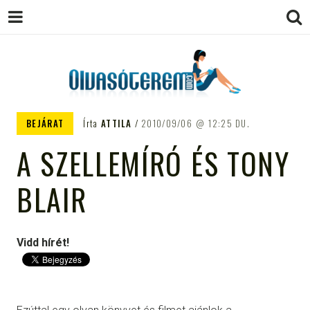
OLVASÓTEREM.COM – AZ
könyvekről könyvbarátoknak
BEJÁRAT
Írta
ATTILA
2010/09/06
12:25 DU.
EGÉSZSÉGES OLVASÁS
A SZELLEMÍRÓ ÉS TONY
TÁMOGATÓJA
BLAIR
Vidd hírét!