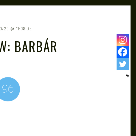
10/20
11:08 DE.
W: BARBÁR
96