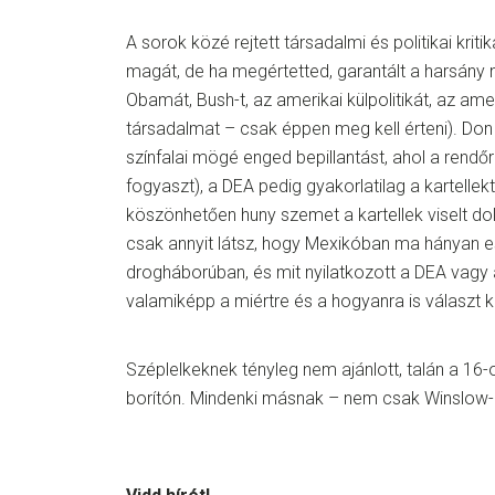
A sorok közé rejtett társadalmi és politikai kritik
magát, de ha megértetted, garantált a harsány 
Obamát, Bush-t, az amerikai külpolitikát, az ame
társadalmat – csak éppen meg kell érteni). Don
színfalai mögé enged bepillantást, ahol a rendő
fogyaszt), a DEA pedig gyakorlatilag a kartellek
köszönhetően huny szemet a kartellek viselt dol
csak annyit látsz, hogy Mexikóban ma hányan e
drogháborúban, és mit nyilatkozott a DEA vagy
valamiképp a miértre és a hogyanra is választ 
Széplelkeknek tényleg nem ajánlott, talán a 16-
borítón. Mindenki másnak – nem csak Winslow-