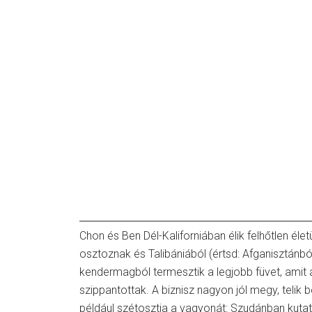
Chon és Ben Dél-Kaliforniában élik felhőtlen éle
osztoznak és Talibániából (értsd: Afganisztánbó
kendermagból termesztik a legjobb füvet, amit 
szippantottak. A biznisz nagyon jól megy, telik 
például szétosztja a vagyonát: Szudánban kutat