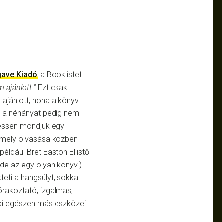
ave Kiadó
a Booklistet
ajánlott.”
Ezt csak
jánlott, noha a könyv
zt a néhányat pedig nem
hessen mondjuk egy
amely olvasása közben
 például Bret Easton Ellistől
 de az egy olyan könyv.)
eti a hangsúlyt, sokkal
órakoztató, izgalmas,
 neki egészen más eszközei