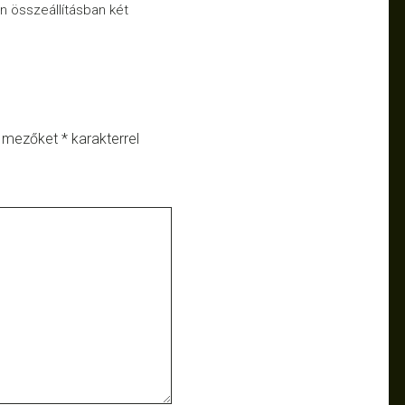
n összeállításban két
ő mezőket
*
karakterrel