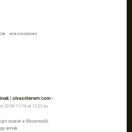
LOW
DROGHÁBORÚ
inak | olvasóterem.com -
on 2018/11/16 at 12:23 du.
rupt zsaruk a főszereplői,
agy annak