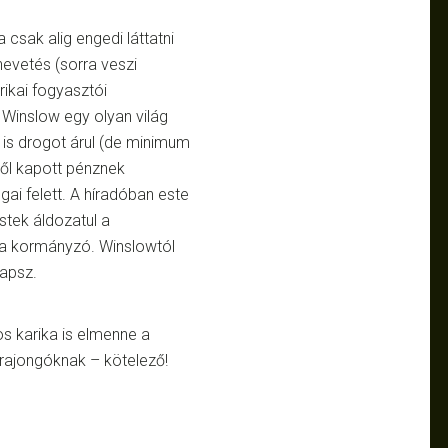
a csak alig engedi láttatni
nevetés (sorra veszi
rikai fogyasztói
 Winslow egy olyan világ
r is drogot árul (de minimum
től kapott pénznek
gai felett. A híradóban este
stek áldozatul a
 a kormányzó. Winslowtól
kapsz.
os karika is elmenne a
rajongóknak – kötelező!