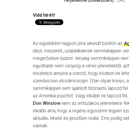
Terjedelme (oldalszám) :
242
Vidd hírét!
Az egyébként nagyon jóra sikerült borítón az
Ag
idézi, miszerint
„széplelkeknek semmiképpen sem 
megerősíteni tudom:
tényleg
semmiképpen nem a
egyáltalán nem csöpög a véres jelenetektől, a
részletezi annyira a szerző, hogy közben ne le
szendvicsen elcsámcsogni. (Van olyan könyv, 
semmiképpen sem
ajánlott tízóraizni, lapozd fel
az
Amerikai psychó
t. Vagy inkább ne lapozd fel,
Don Winslow
nem az erőszakos jelenetekre fekt
inkább arra, hogy a regény egyszerre legyen sz
aktuális, hihető és ijesztően reális. Erre pedig
vannak.