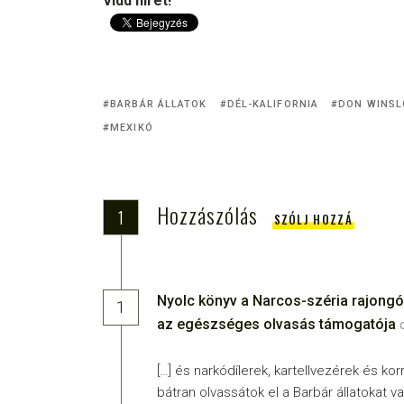
Vidd hírét!
BARBÁR ÁLLATOK
DÉL-KALIFORNIA
DON WINS
MEXIKÓ
Hozzászólás
1
SZÓLJ HOZZÁ
Nyolc könyv a Narcos-széria rajongó
1
az egészséges olvasás támogatója
[…] és narkódílerek, kartellvezérek és kor
bátran olvassátok el a Barbár állatokat v