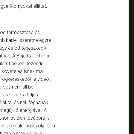
yelőtornyokat állíttat,
rog termesztése és
bb kartell szeretne egyre
gy és ott terjeszkedik,
nak. A Baja Kartell már
rületet bekebelezendő
a követelésüknek már
drogkereskedőt, a videót
 hogy nem áll be
passzolnák a teljes
óiakra, és nekifognának
 megújuló energiával. A
 Chon és Ben továbbra is
t, áron alul passzolja oda
t bízza a mexikóiakra.