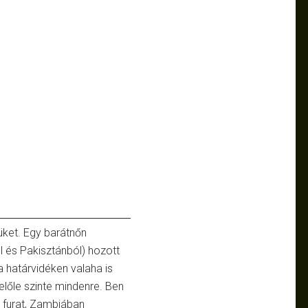
tüket. Egy barátnőn
l és Pakisztánból) hozott
a határvidéken valaha is
belőle szinte mindenre. Ben
 furat, Zambiában