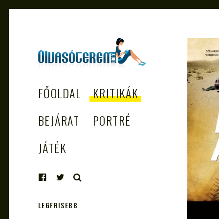
OLVASÓTEREM.COM
könyvekről könyvbarátoknak
FŐOLDAL
KRITIKÁK
– AZ EGÉSZSÉGES
OLVASÁS
BEJÁRAT
PORTRÉ
TÁMOGATÓJA
JÁTÉK
KERESÉS
LEGFRISEBB