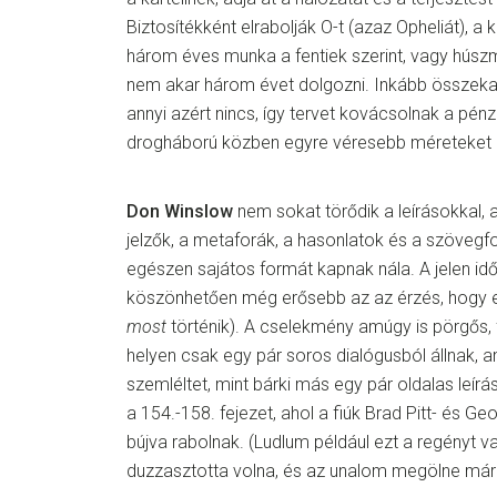
Biztosítékként elrabolják O-t (azaz Opheliát), a 
három éves munka a fentiek szerint, vagy húszmi
nem akar három évet dolgozni. Inkább összekap
annyi azért nincs, így tervet kovácsolnak a pé
drogháború közben egyre véresebb méreteket ö
Don Winslow
nem sokat törődik a leírásokkal,
jelzők, a metaforák, a hasonlatok és a szöveg
egészen sajátos formát kapnak nála. A jelen id
köszönhetően még erősebb az az érzés, hogy e
most
történik). A cselekmény amúgy is pörgős, 
helyen csak egy pár soros dialógusból állnak, 
szemléltet, mint bárki más egy pár oldalas leírá
a 154.-158. fejezet, ahol a fiúk Brad Pitt- és
bújva rabolnak. (Ludlum például ezt a regényt va
duzzasztotta volna, és az unalom megölne már 