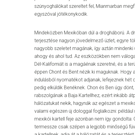
szúnyoghálókat szereltet fel, Mianmarban megfig
egyszóval jótékonykodik.
Mindeközben Mexikóban dúl a drogháború. A d
terjesztése nagyon jövedelmező üzlet, egyre tö
nagyobb szeletet magának, így aztán mindenki ú
ahogy és ahol tud. Az eszközökben nem válogat
Dél-Kaliforniát is a magáénak szeretné, és a te
éppen Chont és Bent nézik ki maguknak. Hogy 
indulásból nyomatékot adjanak, lefejeznek hét 
pedig elküldik Benéknek. Chon és Ben úgy dönt,
rabszolgának a Baja Kartellhez, ezért inkább át
hálózatukat nekik, hagynák az egészet a mexik
valami egészen új dologgal foglalkozni: például
mexikói kartell feje azonban nem így gondolta:
termessze csak szépen a legjobb minőségű füve
a kartellnek, adja át a hálózatát és a terjesztés