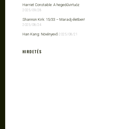
Harriet Constable: A hegedűvirtuóz
2025/09/28
Shannon Kirk: 15/33 ​– Maradj életben!
2025/08/24
Han Kang: Növényevő
2025/08/21
HIRDETÉS