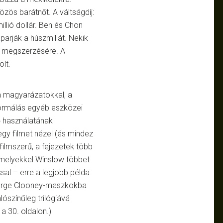
közös barátnőt. A váltságdíj:
llió dollár. Ben és Chon
arják a húszmillát. Nekik
nz megszerzésére. A
lt.
 a magyarázatokkal, a
formálás egyéb eszközei
ő használatának
gy filmet nézel (és mindez
filmszerű, a fejezetek több
amelyekkel Winslow többet
ssal – erre a legjobb példa
 George Clooney-maszkokba
lószínűleg trilógiává
a 30. oldalon.)