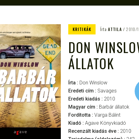
KRITIKÁK
Írta
ATTILA
2010/
DON WINSLO
ÁLLATOK
Írta :
Don Winslow
Eredeti cím :
Savages
Eredeti kiadás :
2010
Magyar cím :
Barbár állatok
Fordította :
Varga Bálint
Kiadó :
Agave Könyvkiadó
Recenzált kiadás éve :
2010