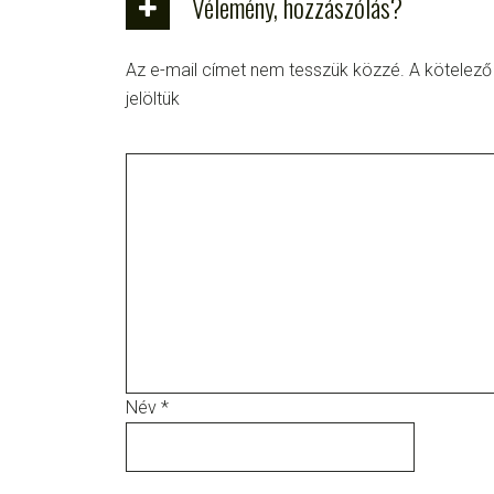
Vélemény, hozzászólás?
Az e-mail címet nem tesszük közzé.
A kötelez
jelöltük
Név
*