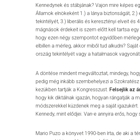
Kennedynek és stábjának? Vajon mire képes eg
Államok elnökeként 1.) a lánya biztonságát, 2.)
tekintélyét, 3.) liberális és keresztényi elveit és 
mágnások érdekeit is szem előtt kell tartsa egy 
hogy ezen négy szempontot egyidőben mérlegen
elbillen a mérleg, akkor miből tud alkudni? Saját e
ország tekintélyét vagy a hatalmasok vagyoná
A döntése mindent megváltoztat, mindegy, hog
pedig még inkább szembehelyezi a Szokratész Klu
kezükben tartják a Kongresszust.
Felsejlik az
hogy kik diktálnak igazán, hogyan rángatják a 
módszerekkel küzdenek meg a saját igazukért
Kennedy, mint elődjei. Van-e annyira erős, hogy
Mario Puzo a könyvet 1990-ben írta, de aki a té