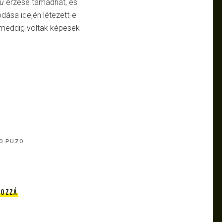
vú
érzése támadhat, és
odása idején létezett-e
i meddig voltak képesek
O PUZO
HOZZÁ