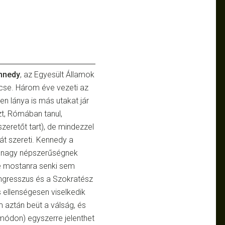
ennedy
, az Egyesült Államok
cse. Három éve vezeti az
en lánya is más utakat jár
észt, Rómában
tanul,
zeretőt tart), de mindezzel
át szereti. Kennedy a
 nagy népszerűségnek
e mostanra senki sem
ongresszus és a Szokratész
is ellenségesen viselkedik
m aztán beüt a válság, és
módon) egyszerre jelenthet