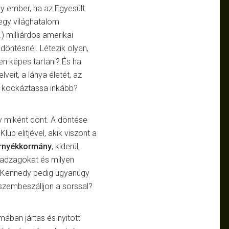
y ember, ha az Egyesült
 egy világhatalom
4.) milliárdos amerikai
döntésnél. Létezik olyan,
 képes tartani? És ha
lveit, a lánya életét, az
t kockáztassa inkább?
y miként dönt. A döntése
b elitjével, akik viszont a
 árnyékkormány
, kiderül,
madzagokat és milyen
. Kennedy pedig ugyanúgy
 szembeszálljon a sorssal?
mában jártas és nyitott