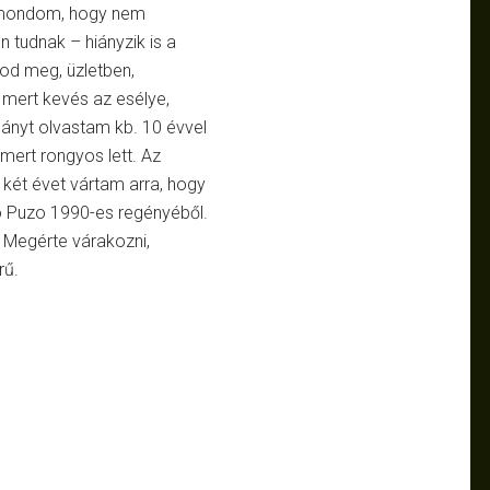
ra mondom, hogy nem
 tudnak – hiányzik is a
od meg, üzletben,
 mert kevés az esélye,
ányt olvastam kb. 10 évvel
, mert rongyos lett. Az
két évet vártam arra, hogy
o Puzo 1990-es regényéből.
 Megérte várakozni,
rű.