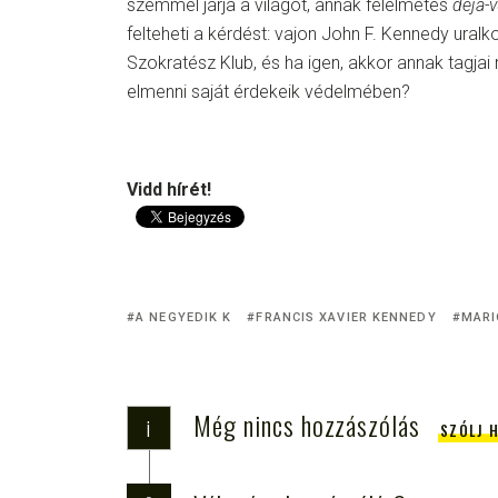
szemmel járja a világot, annak félelmetes
déja-
felteheti a kérdést: vajon John F. Kennedy uralk
Szokratész Klub, és ha igen, akkor annak tagja
elmenni saját érdekeik védelmében?
Vidd hírét!
A NEGYEDIK K
FRANCIS XAVIER KENNEDY
MARI
Még nincs hozzászólás
i
SZÓLJ 