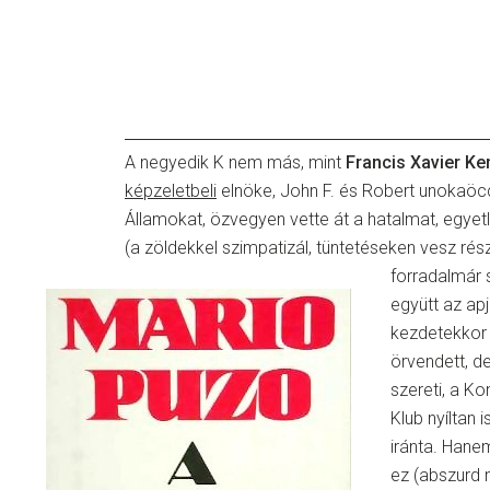
A negyedik K nem más, mint
Francis Xavier K
képzeletbeli
elnöke, John F. és Robert unokaöc
Államokat, özvegyen vette át a hatalmat, egyetl
(a zöldekkel szimpatizál, tüntetéseken vesz r
forradalmár s
együtt az apj
kezdetekkor
örvendett, d
szereti, a K
Klub nyíltan 
iránta. Hane
ez (abszurd 