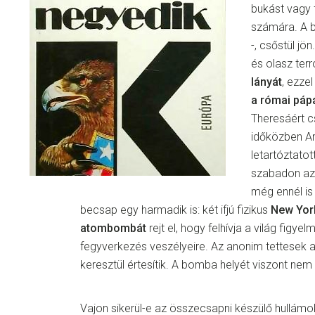
bukást vagy 
számára. A b
-, csőstül jö
és olasz terr
lányát
, ezze
a római páp
Theresáért c
időközben A
letartóztatot
szabadon az
még ennél is
becsap egy harmadik is: két ifjú fizikus
New York
atombombát
rejt el, hogy felhívja a világ figyel
fegyverkezés veszélyeire. Az anonim tettesek 
keresztül értesítik. A bomba helyét viszont nem á
Vajon sikerül-e az összecsapni készülő hullámo