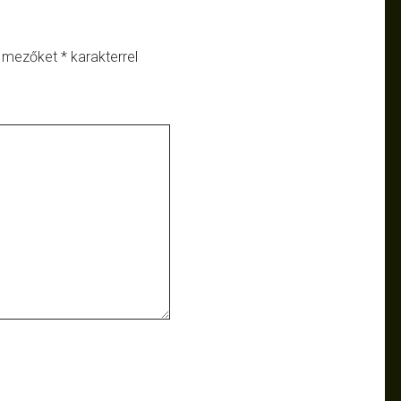
ő mezőket
*
karakterrel