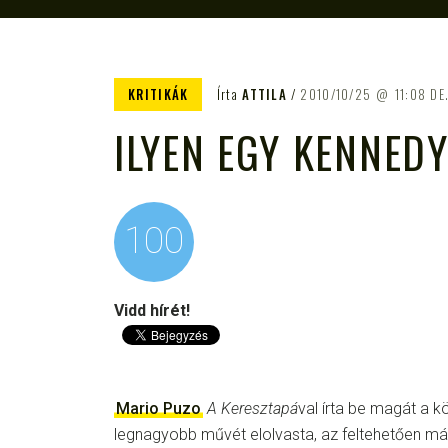
KRITIKÁK
Írta
ATTILA
2010/10/25
11:08 DE
ILYEN EGY KENNED
100
Vidd hírét!
Mario Puzo
A Keresztapá
val írta be magát a k
legnagyobb művét elolvasta, az feltehetően má