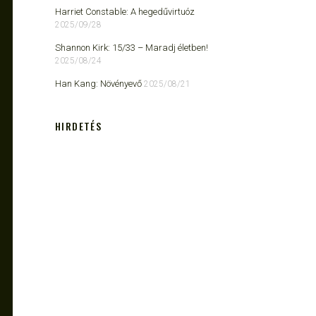
Harriet Constable: A hegedűvirtuóz
2025/09/28
Shannon Kirk: 15/33 ​– Maradj életben!
2025/08/24
Han Kang: Növényevő
2025/08/21
HIRDETÉS