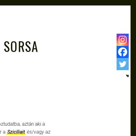
.
Y SORSA
öztudatba, aztán aki a
r a
Szicíliait
és/vagy az