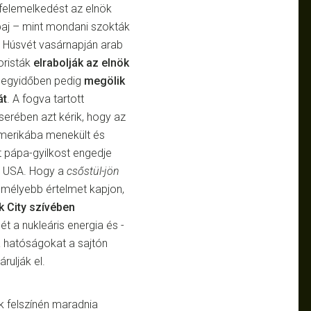
felemelkedést az elnök
aj – mint mondani szokták
n. Húsvét vasárnapján arab
oristák
elrabolják az elnök
l egyidőben pedig
megölik
át
. A fogva tartott
serében azt kérik, hogy az
merikába menekült és
t pápa-gyilkost engedje
 USA. Hogy a
csőstül-jön
 mélyebb értelmet kapjon,
 City szívében
mét a nukleáris energia és -
a hatóságokat a sajtón
rulják el.
k felszínén maradnia