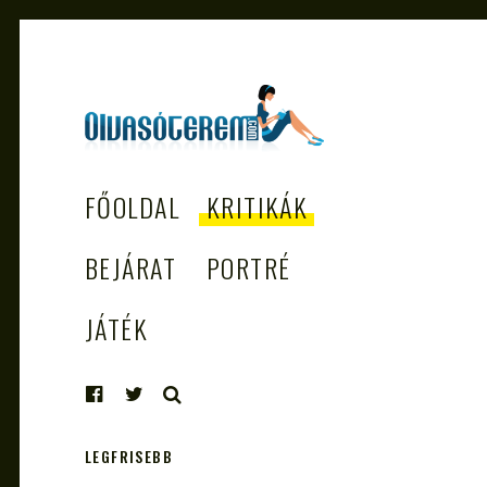
OLVASÓTEREM.COM
könyvekről könyvbarátoknak
FŐOLDAL
KRITIKÁK
– AZ EGÉSZSÉGES
OLVASÁS
BEJÁRAT
PORTRÉ
TÁMOGATÓJA
JÁTÉK
KERESÉS
LEGFRISEBB