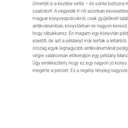
Omertà
t is a kezébe vette – és szinte biztos
csalódott.
A negyedik K
-ról azonban kevesebben
magyar könyvespolcokról, csak gyűjtőknél talál
antikváriumban, könyvtárban ne nagyon keresd,
hogy rábukkansz. Én magam egy könyvtári péld
ezelőtt, de azt a példányt már leírták a leltárból
ország egyik legnagyobb antikváriumánál pedig 
végre valahonnan előkerüljön egy példány Mari
Úgy emlékeztem, hogy ez egy
nagyon jó
könyv.
megérte a pénzét. Ez a regény tényleg nagysze