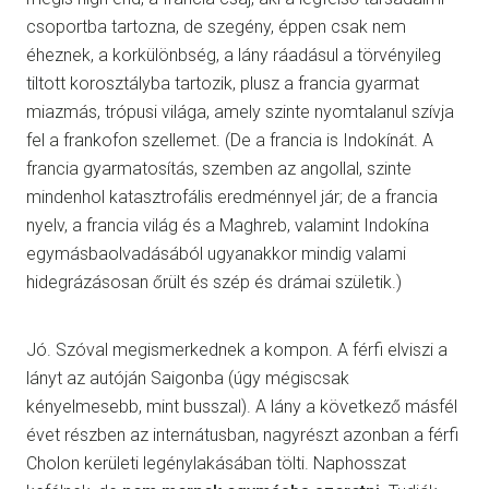
csoportba tartozna, de szegény, éppen csak nem
éheznek, a korkülönbség, a lány ráadásul a törvényileg
tiltott korosztályba tartozik, plusz a francia gyarmat
miazmás, trópusi világa, amely szinte nyomtalanul szívja
fel a frankofon szellemet. (De a francia is Indokínát. A
francia gyarmatosítás, szemben az angollal, szinte
mindenhol katasztrofális eredménnyel jár; de a francia
nyelv, a francia világ és a Maghreb, valamint Indokína
egymásbaolvadásából ugyanakkor mindig valami
hidegrázásosan őrült és szép és drámai születik.)
Jó. Szóval megismerkednek a kompon. A férfi elviszi a
lányt az autóján Saigonba (úgy mégiscsak
kényelmesebb, mint busszal). A lány a következő másfél
évet részben az internátusban, nagyrészt azonban a férfi
Cholon kerületi legénylakásában tölti. Naphosszat