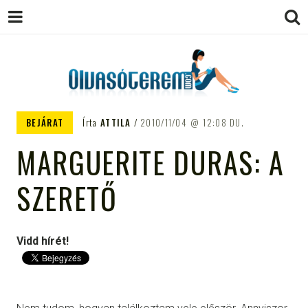
OLVASÓTEREM.COM – AZ
könyvekről könyvbarátoknak
BEJÁRAT
Írta
ATTILA
2010/11/04
12:08 DU.
EGÉSZSÉGES OLVASÁS
MARGUERITE DURAS: A
TÁMOGATÓJA
SZERETŐ
Vidd hírét!