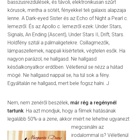
basszusrezdülések, és távoli, elektronikusan szűrt
kórusok, mintha a sötét, fényekkel teli galaxis alapzaja
lenne. A Dark-eyed Sister és az Echo of Night a Pearl c.
lemezről. És az Apollo c. lemezről ezek: Under Stars,
Signals, An Ending (Ascent), Under Stars II, Drift, Stars.
Holdfény szitál a pálmaligetekre. Csillagmezők,
lámpaszellemek, nappali kísértetek, végtelen esők. Ha
nagyon parázol, ne hallgasd. Ne hallgasd
későalkonyatkor erdőben. Véletlenül se nézz a hátad
mögé. Ne hallgasd nappal se, ha túl sok a fény.
Egyáltalán ne hallgasd, mert bele fogsz halni. J
Nem, nem zenéről beszélek,
már rég a regénynél
tartunk
. Ha azt mondjuk, hogy a filmek hatásának
legalább 50%-a a zene, akkor miért ne lehetne
ugyanezt
megcsinálni az
irodalommal is? Véletlenül