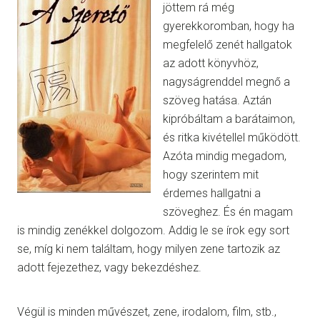
jöttem rá még
gyerekkoromban, hogy ha
megfelelő zenét hallgatok
az adott könyvhöz,
nagyságrenddel megnő a
szöveg hatása. Aztán
kipróbáltam a barátaimon,
és ritka kivétellel működött.
Azóta mindig megadom,
hogy szerintem mit
érdemes hallgatni a
szöveghez. És én magam
is mindig zenékkel dolgozom. Addig le se írok egy sort
se, míg ki nem találtam, hogy milyen zene tartozik az
adott fejezethez, vagy bekezdéshez.
Végül is minden művészet, zene, irodalom, film, stb.,