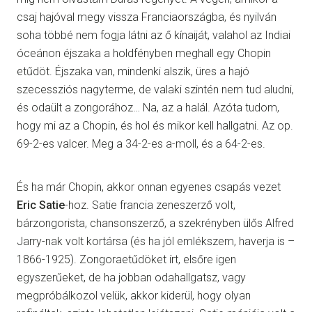
csaj hajóval megy vissza Franciaországba, és nyilván
soha többé nem fogja látni az ő kínaiját, valahol az Indiai
óceánon éjszaka a holdfényben meghall egy Chopin
etűdöt. Éjszaka van, mindenki alszik, üres a hajó
szecessziós nagyterme, de valaki szintén nem tud aludni,
és odaült a zongorához… Na, az a halál. Azóta tudom,
hogy mi az a Chopin, és hol és mikor kell hallgatni. Az op.
69-2-es valcer. Meg a 34-2-es a-moll, és a 64-2-es.
És ha már Chopin, akkor onnan egyenes csapás vezet
Eric Satie
-hoz. Satie francia zeneszerző volt,
bárzongorista, chansonszerző, a szekrényben ülős Alfred
Jarry-nak volt kortársa (és ha jól emlékszem, haverja is –
1866-1925). Zongoraetűdöket írt, elsőre igen
egyszerűeket, de ha jobban odahallgatsz, vagy
megpróbálkozol velük, akkor kiderül, hogy olyan