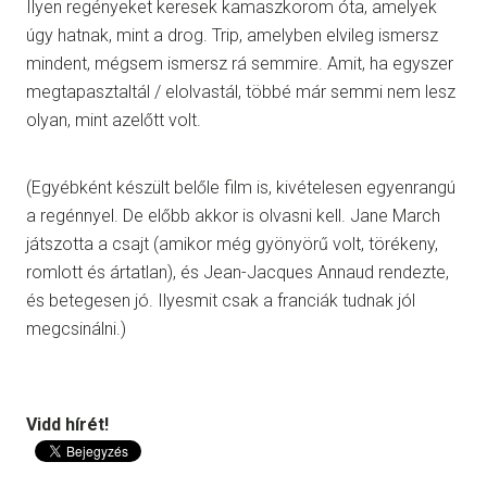
Ilyen regényeket keresek kamaszkorom óta, amelyek
úgy hatnak, mint a drog. Trip, amelyben elvileg ismersz
mindent, mégsem ismersz rá semmire. Amit, ha egyszer
megtapasztaltál / elolvastál, többé már semmi nem lesz
olyan, mint azelőtt volt.
(Egyébként készült belőle film is, kivételesen egyenrangú
a regénnyel. De előbb akkor is olvasni kell. Jane March
játszotta a csajt (amikor még gyönyörű volt, törékeny,
romlott és ártatlan), és Jean-Jacques Annaud rendezte,
és betegesen jó. Ilyesmit csak a franciák tudnak jól
megcsinálni.)
Vidd hírét!