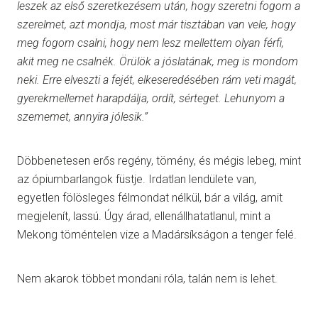
leszek az első szeretkezésem után, hogy szeretni fogom a
szerelmet, azt mondja, most már tisztában van vele, hogy
meg fogom csalni, hogy nem lesz mellettem olyan férfi,
akit meg ne csalnék. Örülök a jóslatának, meg is mondom
neki. Erre elveszti a fejét, elkeseredésében rám veti magát,
gyerekmellemet harapdálja, ordít, sérteget. Lehunyom a
szememet, annyira jólesik.”
Döbbenetesen erős regény, tömény, és mégis lebeg, mint
az ópiumbarlangok füstje. Irdatlan lendülete van,
egyetlen fölösleges félmondat nélkül, bár a világ, amit
megjelenít, lassú. Úgy árad, ellenállhatatlanul, mint a
Mekong töméntelen vize a Madársíkságon a tenger felé.
Nem akarok többet mondani róla, talán nem is lehet.