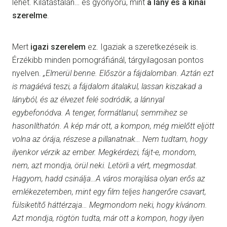
lehet. Kilátástalan… és gyönyörű, mint
a lány és a kínai
szerelme
.
Mert
igazi szerelem
ez. Igaziak a szeretkezéseik is.
Érzékibb minden pornográfiánál, tárgyilagosan pontos
nyelven.
„Elmerül benne. Először a fájdalomban. Aztán ezt
is magáévá teszi, a fájdalom átalakul, lassan kiszakad a
lányból, és az élvezet felé sodródik, a lánnyal
egybefonódva. A tenger, formátlanul, semmihez se
hasonlíthatón. A kép már ott, a kompon, még mielőtt eljött
volna az órája, részese a pillanatnak… Nem tudtam, hogy
ilyenkor vérzik az ember. Megkérdezi, fájt-e, mondom,
nem, azt mondja, örül neki. Letörli a vért, megmosdat.
Hagyom, hadd csinálja…A város morajlása olyan erős az
emlékezetemben, mint egy film teljes hangerőre csavart,
fülsiketítő háttérzaja… Megmondom neki, hogy kívánom.
Azt mondja, rögtön tudta, már ott a kompon, hogy ilyen