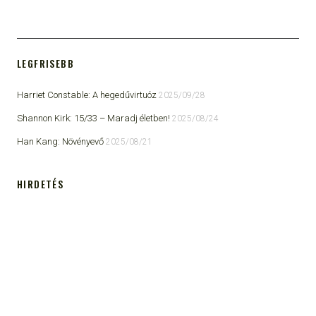
LEGFRISEBB
Harriet Constable: A hegedűvirtuóz
2025/09/28
Shannon Kirk: 15/33 ​– Maradj életben!
2025/08/24
Han Kang: Növényevő
2025/08/21
HIRDETÉS