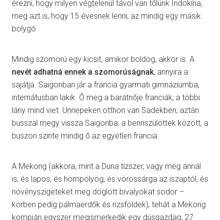
érezni, hogy milyen végtelenül távol van tőlünk Indokína,
meg azt is, hogy 15 évesnek lenni, az mindig egy másik
bolygó.
Mindig szomorú egy kicsit, amikor boldog, akkor is. A
nevét adhatná ennek a szomorúságnak
, annyira a
sajátja. Saigonban jár a francia gyarmati gimnáziumba,
internátusban lakik. Ő meg a barátnője franciák, a többi
lány mind viet. Ünnepeken otthon van Sadekben, aztán
busszal megy vissza Saigonba, a bennszülöttek között, a
buszon szinte mindig ő az egyetlen francia.
A Mekong (akkora, mint a Duna tízszer, vagy még annál
is, és lapos, és hömpölyög, és vörössárga az iszaptól, és
növényszigeteket meg döglött bivalyokat sodor –
körben pedig pálmaerdők és rizsföldek), tehát a Mekong
kompján egyszer megismerkedik egy dúsgazdag, 27