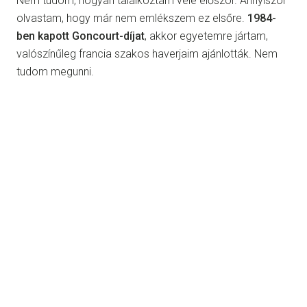
Nem tudom, hogyan találkoztam vele először. Annyiszor
olvastam, hogy már nem emlékszem ez elsőre.
1984-
ben kapott Goncourt-díjat
, akkor egyetemre jártam,
valószínűleg francia szakos haverjaim ajánlották. Nem
tudom megunni.