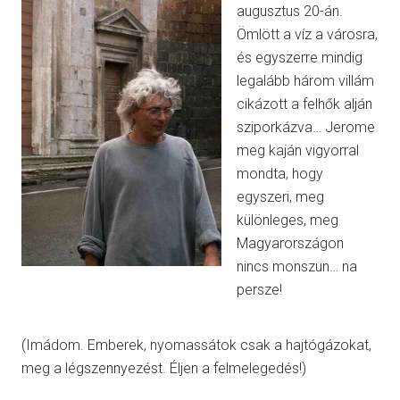
augusztus 20-án.
Ömlött a víz a városra,
és egyszerre mindig
legalább három villám
cikázott a felhők alján
sziporkázva… Jerome
meg kaján vigyorral
mondta, hogy
egyszeri, meg
különleges, meg
Magyarországon
nincs monszun… na
persze!
(Imádom. Emberek, nyomassátok csak a hajtógázokat,
meg a légszennyezést. Éljen a felmelegedés!)