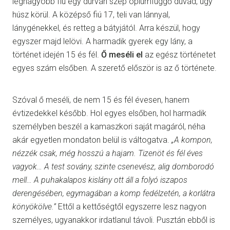
legnagyobb fiú egy durván szép ópiumfüggő dúvad, úgy
húsz körül. A középső fiú 17, teli van lánnyal,
lánygénekkel, és retteg a bátyjától. Arra készül, hogy
egyszer majd lelövi. A harmadik gyerek egy lány, a
történet idején 15 és fél.
Ő meséli el
az egész történetet
egyes szám elsőben. A szerető először is az ő története.
Szóval ő meséli, de nem 15 és fél évesen, hanem
évtizedekkel később. Hol egyes elsőben, hol harmadik
személyben beszél a kamaszkori saját magáról, néha
akár egyetlen mondaton belül is váltogatva.
„A kompon,
nézzék csak, még hosszú a hajam. Tizenöt és fél éves
vagyok… A test sovány, szinte csenevész, alig domborodó
mell… A puhakalapos kislány ott áll a folyó iszapos
derengésében, egymagában a komp fedélzetén, a korlátra
könyökölve.”
Ettől a kettőségtől egyszerre lesz nagyon
személyes, ugyanakkor irdatlanul távoli. Pusztán ebből is