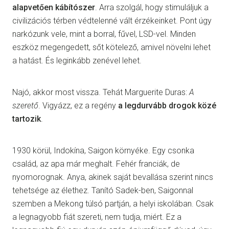
alapvetően kábítószer
. Arra szolgál, hogy stimuláljuk a
civilizációs térben védtelenné vált érzékeinket. Pont úgy
narkózunk vele, mint a borral, fűvel, LSD-vel. Minden
eszköz megengedett, sőt kötelező, amivel növelni lehet
a hatást. És leginkább zenével lehet.
Najó, akkor most vissza. Tehát Marguerite Duras:
A
szerető
. Vigyázz, ez a regény
a legdurvább drogok közé
tartozik
.
1930 körül, Indokína, Saigon környéke. Egy csonka
család, az apa már meghalt. Fehér franciák, de
nyomorognak. Anya, akinek saját bevallása szerint nincs
tehetsége az élethez. Tanító Sadek-ben, Saigonnal
szemben a Mekong túlsó partján, a helyi iskolában. Csak
a legnagyobb fiát szereti, nem tudja, miért. Ez a