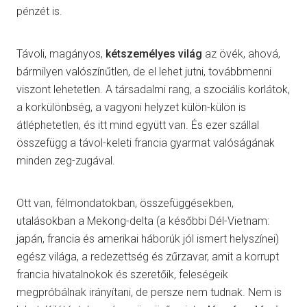
pénzét is.
Távoli, magányos,
kétszemélyes világ
az övék, ahová,
bármilyen valószínűtlen, de el lehet jutni, továbbmenni
viszont lehetetlen. A társadalmi rang, a szociális korlátok,
a korkülönbség, a vagyoni helyzet külön-külön is
átléphetetlen, és itt mind együtt van. És ezer szállal
összefügg a távol-keleti francia gyarmat valóságának
minden zeg-zugával.
Ott van, félmondatokban, összefüggésekben,
utalásokban a Mekong-delta (a későbbi Dél-Vietnam:
japán, francia és amerikai háborúk jól ismert helyszínei)
egész világa, a redezettség és zűrzavar, amit a korrupt
francia hivatalnokok és szeretőik, feleségeik
megpróbálnak irányítani, de persze nem tudnak. Nem is