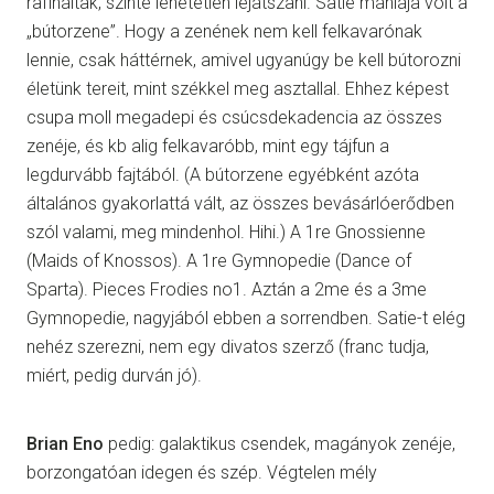
rafináltak, szinte lehetetlen lejátszani. Satie mániája volt a
„bútorzene”. Hogy a zenének nem kell felkavarónak
lennie, csak háttérnek, amivel ugyanúgy be kell bútorozni
életünk tereit, mint székkel meg asztallal. Ehhez képest
csupa moll megadepi és csúcsdekadencia az összes
zenéje, és kb alig felkavaróbb, mint egy tájfun a
legdurvább fajtából. (A bútorzene egyébként azóta
általános gyakorlattá vált, az összes bevásárlóerődben
szól valami, meg mindenhol. Hihi.) A 1re Gnossienne
(Maids of Knossos). A 1re Gymnopedie (Dance of
Sparta). Pieces Frodies no1. Aztán a 2me és a 3me
Gymnopedie, nagyjából ebben a sorrendben. Satie-t elég
nehéz szerezni, nem egy divatos szerző (franc tudja,
miért, pedig durván jó).
Brian Eno
pedig: galaktikus csendek, magányok zenéje,
borzongatóan idegen és szép. Végtelen mély