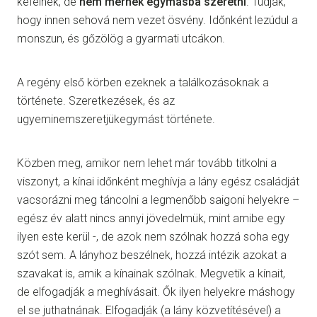
kefélnek, de
nem mernek egymásba szeretni
. Tudják,
hogy innen sehová nem vezet ösvény. Időnként lezúdul a
monszun, és gőzölög a gyarmati utcákon.
A regény első körben ezeknek a találkozásoknak a
története. Szeretkezések, és az
ugyeminemszeretjükegymást története.
Közben meg, amikor nem lehet már tovább titkolni a
viszonyt, a kínai időnként meghívja a lány egész családját
vacsorázni meg táncolni a legmenőbb saigoni helyekre –
egész év alatt nincs annyi jövedelmük, mint amibe egy
ilyen este kerül -, de azok nem szólnak hozzá soha egy
szót sem. A lányhoz beszélnek, hozzá intézik azokat a
szavakat is, amik a kínainak szólnak. Megvetik a kínait,
de elfogadják a meghívásait. Ők ilyen helyekre máshogy
el se juthatnának. Elfogadják (a lány közvetítésével) a