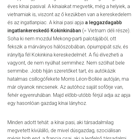
éves kínai pasival. A kínaiakat megvetik, még a helyiek, a
vietnamiak is, viszont az ő kezükben van a kereskedelem
és az ingatlanpiac. A kínai pasi apja
a leggazdagabb
ingatlankereskedő Kokinkinában
(= Vietnam déli része).
Soha ki nem mozdul Mekong-parti palotájából, ott
fekszik a márványos hálószobában, ópiumpipát szív, és
irányítja fél Kokinkina kereskedelmét. A fiú élvezheti a
vagyont, de nem nyúlhat semmihez. Nem szólhat bele
semmibe. Jobb híján szeretőket tart, és autókázik
hatalmas csillogófekete Morris Léon-Bollée autóján, ma
már olyanok nincsenek. Az autóhoz saját sofőrje van,
fehér egyenruhában. Majd előbb-utóbb férjül adja az apja
egy hasonlóan gazdag kínai lányhoz.
Minden adott tehát: a kínai pasi, aki társadalmilag
megvetett kívülálló, de mivel dúsgazdag, szociálisan
mégis high end, a francia csaj, aki a legfelső társadalmi