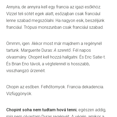
Annyira, de annyira kell egy francia az igazi esőkhöz.
Vízzel teli sötét egek alatt, esőzajban csak franciául
lenne szabad megszólalni. Ha nagyon esik, beszéljünk
franciául. Trópusi monszunban csak franciául szabad.
Ömmm, igen. Akkor most már majdnem a regénynél
tartunk. Marguerite Duras:
A szerető
. Fél napos
olvasmány. Chopint kell hozzá hallgatni. És Eric Satie-t.
És Brian Eno távoli, a végtelennél is hosszabb,
visszhangzó űrzenéit.
Chopin az esőben. Felhőtornyok. Francia dekadencia.
Vízfüggönyök.
Chopint soha nem tudtam hová tenni
, egészen addig,
míg nem olvastam Duras regényét. A végén, amikor a