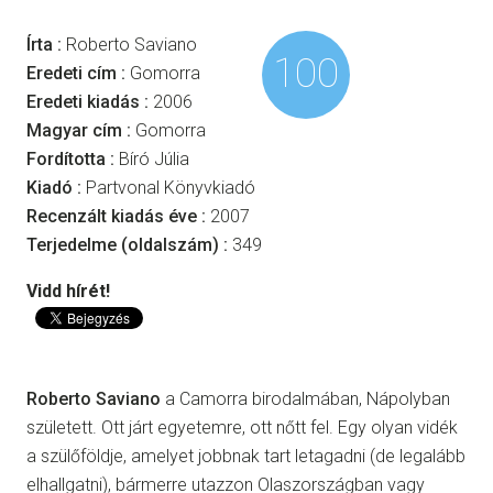
Írta :
Roberto Saviano
100
Eredeti cím :
Gomorra
Eredeti kiadás :
2006
Magyar cím :
Gomorra
Fordította :
Bíró Júlia
Kiadó :
Partvonal Könyvkiadó
Recenzált kiadás éve :
2007
Terjedelme (oldalszám) :
349
Vidd hírét!
Roberto Saviano
a Camorra birodalmában, Nápolyban
született. Ott járt egyetemre, ott nőtt fel. Egy olyan vidék
a szülőföldje, amelyet jobbnak tart letagadni (de legalább
elhallgatni), bármerre utazzon Olaszországban vagy