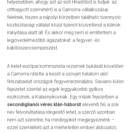
helyesebben, ahogy azt az esti Híradóból is tudjuk: az
otthagyott szemétért) is a Camorra vállalkozásai
felelnek, hiszen a nápolyi körzetben található tizennyolc
köztisztasági vállalat közül tizenöt közvetlenül a klánok
irányítása alatt áll. És akkor még nem is említettem a
legjövedelmezőbb ágazatokat: a fegyver- és
kábítószercsempészést.
A kelet-európai kommunista rezsimek bukását követően
a Camorra rátette a kezét a szovjet hatalom alól
felszabadult országok fegyverarzenáljára. Saviano külön
fejezetet szentel az egyik leggyakoribb gyilkos
eszköznek, a Kalasnyikovnak. Egy másik fejezetben a
secondiglianói véres klán-háborút
eleveníti fel, a sok
név felvonultatása idegesítő lehet, a szerző azonban
nem azt szeretné, ha mindegyiket megjegyeznénk –
ezzel szemlélteti azt a mérhetetlen emberi áldozatot,