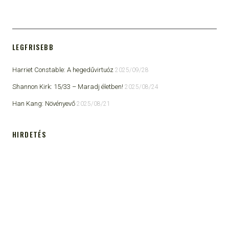
LEGFRISEBB
Harriet Constable: A hegedűvirtuóz
2025/09/28
Shannon Kirk: 15/33 ​– Maradj életben!
2025/08/24
Han Kang: Növényevő
2025/08/21
HIRDETÉS