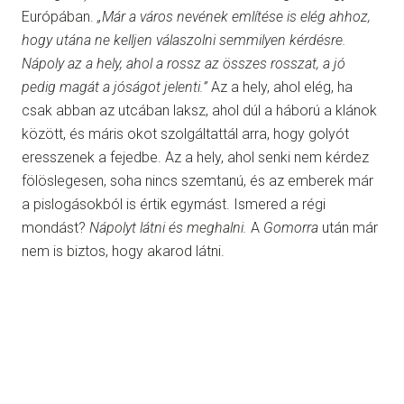
Európában.
„Már a város nevének említése is elég ahhoz,
hogy utána ne kelljen válaszolni semmilyen kérdésre.
Nápoly az a hely, ahol a rossz az összes rosszat, a jó
pedig magát a jóságot jelenti.”
Az a hely, ahol elég, ha
csak abban az utcában laksz, ahol dúl a háború a klánok
között, és máris okot szolgáltattál arra, hogy golyót
eresszenek a fejedbe. Az a hely, ahol senki nem kérdez
fölöslegesen, soha nincs szemtanú, és az emberek már
a pislogásokból is értik egymást. Ismered a régi
mondást?
Nápolyt látni és meghalni.
A
Gomorra
után már
nem is biztos, hogy akarod látni.