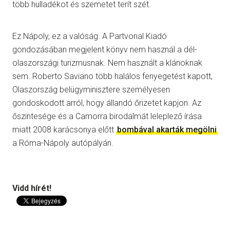
több hulladékot és szemetet terít szét.
Ez Nápoly, ez a valóság. A Partvonal Kiadó
gondozásában megjelent könyv nem használ a dél-
olaszországi turizmusnak. Nem használt a klánoknak
sem. Roberto Saviano több halálos fenyegetést kapott,
Olaszország belügyminisztere személyesen
gondoskodott arról, hogy állandó őrizetet kapjon. Az
őszintesége és a Camorra birodalmát leleplező írása
miatt 2008 karácsonya előtt
bombával akarták megölni
a Róma-Nápoly autópályán.
Vidd hírét!