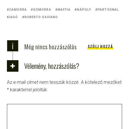
CAMORRA
GOMORRA
MAFFIA
NÁPOLY
PARTVONAL
KIADÓ
ROBERTO SAVIANO
i
Még nincs hozzászólás
SZÓLJ HOZZÁ
Vélemény, hozzászólás?
Az e-mail címet nem tesszük közzé.
A kötelező mezőket
*
karakterrel jelöltük