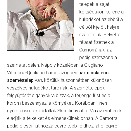
telepek a saját
költségükön kellene a
hulladékot az ebből a
célból kijelölt helyre
szállítaniuk. Helyette
félárat fizetnek a
Camorrának, az
pedig szétszórja a
szemetet délen. Nápoly közelében, a Giugliano-
Villaricca-Qualiano háromszögben
harminckilenc
szeméttelep
van, közülük huszonhétben különösen
veszélyes hulladékot tárolnak. A szeméttelepek
felgyújtását cigányokra bízzák, a terjengő füst és a
korom beszennyezi a környéket. Korábban innen
gyümölcsöt exportáltak Skandináviába. Ma az emberek
eladják a telkeiket és elmenekülnek onnan. A Camorra
pedig olcsón jut hozzá egyre több földhöz, ahol egyre