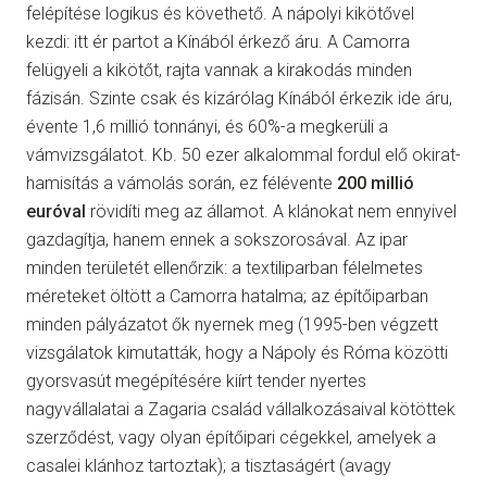
felépítése logikus és követhető. A nápolyi kikötővel
kezdi: itt ér partot a Kínából érkező áru. A Camorra
felügyeli a kikötőt, rajta vannak a kirakodás minden
fázisán. Szinte csak és kizárólag Kínából érkezik ide áru,
évente 1,6 millió tonnányi, és 60%-a megkerüli a
vámvizsgálatot. Kb. 50 ezer alkalommal fordul elő okirat-
hamisítás a vámolás során, ez félévente
200 millió
euróval
rövidíti meg az államot. A klánokat nem ennyivel
gazdagítja, hanem ennek a sokszorosával. Az ipar
minden területét ellenőrzik: a textiliparban félelmetes
méreteket öltött a Camorra hatalma; az építőiparban
minden pályázatot ők nyernek meg (1995-ben végzett
vizsgálatok kimutatták, hogy a Nápoly és Róma közötti
gyorsvasút megépítésére kiírt tender nyertes
nagyvállalatai a Zagaria család vállalkozásaival kötöttek
szerződést, vagy olyan építőipari cégekkel, amelyek a
casalei klánhoz tartoztak); a tisztaságért (avagy