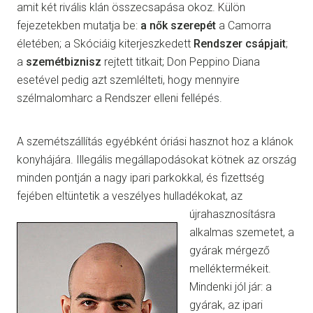
amit két rivális klán összecsapása okoz. Külön
fejezetekben mutatja be:
a nők szerepét
a Camorra
életében; a Skóciáig kiterjeszkedett
Rendszer csápjait
;
a
szemétbiznisz
rejtett titkait; Don Peppino Diana
esetével pedig azt szemlélteti, hogy mennyire
szélmalomharc
a Rendszer elleni fellépés.
A szemétszállítás egyébként óriási hasznot hoz a klánok
konyhájára. Illegális megállapodásokat kötnek az ország
minden pontján a nagy ipari parkokkal, és fizettség
fejében eltüntetik a veszélyes hulladékokat, az
újrahasznosításra
alkalmas szemetet, a
gyárak mérgező
melléktermékeit.
Mindenki jól jár: a
gyárak, az ipari