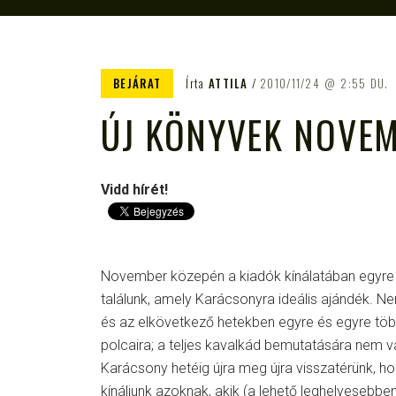
BEJÁRAT
Írta
ATTILA
2010/11/24
2:55 DU.
ÚJ KÖNYVEK NOVE
Vidd hírét!
November közepén a kiadók kínálatában egyre
találunk, amely Karácsonyra ideális ajándék. N
és az elkövetkező hetekben egyre és egyre töb
polcaira; a teljes kavalkád bemutatására nem v
Karácsony hetéig újra meg újra visszatérünk, h
kínáljunk azoknak, akik (a lehető leghelyesebbe