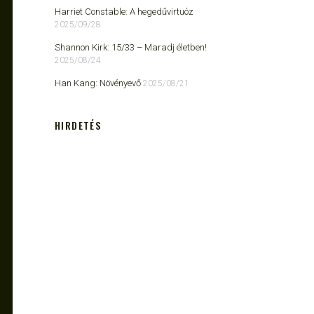
Harriet Constable: A hegedűvirtuóz
2025/09/28
Shannon Kirk: 15/33 ​– Maradj életben!
2025/08/24
Han Kang: Növényevő
2025/08/21
HIRDETÉS