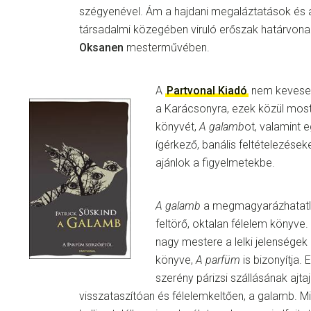
szégyenével. Ám a hajdani megaláztatások és 
társadalmi közegében viruló erőszak határvon
Oksanen
mesterművében.
A
Partvonal Kiadó
nem kevesebb
a Karácsonyra, ezek közül mos
könyvét,
A galamb
ot, valamint 
ígérkező, banális feltételezése
ajánlok a figyelmetekbe.
A galamb
a megmagyarázhatatla
feltörő, oktalan félelem könyve.
nagy mestere a lelki jelenségek 
könyve,
A parfüm
is bizonyítja.
szerény párizsi szállásának ajtaja 
visszataszítóan és félelemkeltően, a galamb. M