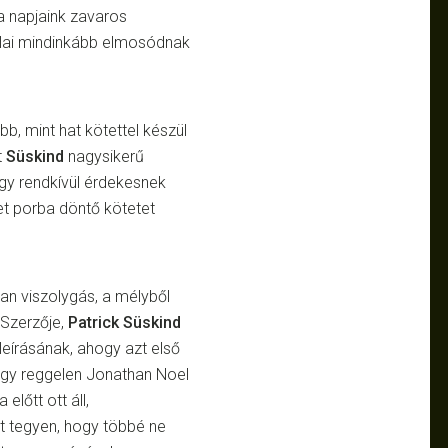
a napjaink zavaros
alai mindinkább elmosódnak
, mint hat kötettel készül
t
Süskind
nagysikerű
egy rendkívül érdekesnek
ket porba döntő kötetet
n viszolygás, a mélyből
 Szerzője,
Patrick Süskind
leírásának, ahogy azt első
 Egy reggelen Jonathan Noel
előtt ott áll,
it tegyen, hogy többé ne