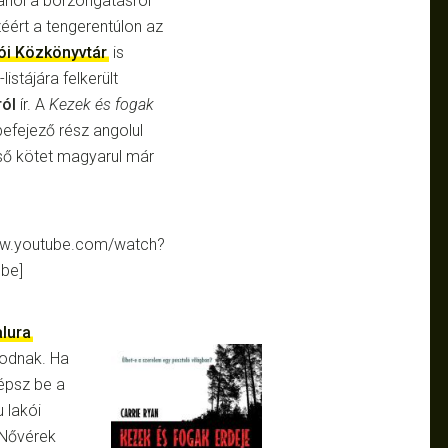
 ahol a borzongatásról
zéért a tengerentúlon az
ói Közkönyvtár
is
listájára felkerült
ról
ír. A
Kezek és fogak
 befejező rész angolul
ső kötet magyarul már
www.youtube.com/watch?
be]
alura
kodnak. Ha
lépsz be a
 lakói
 Nővérek