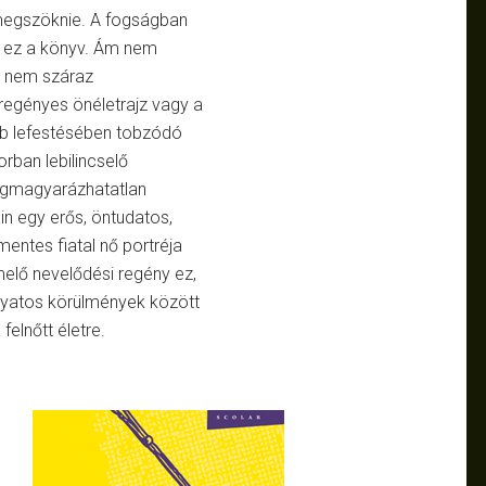
 megszöknie. A fogságban
e ez a könyv. Ám nem
, nem száraz
regényes önéletrajz vagy a
bb lefestésében tobzódó
rban lebilincselő
gmagyarázhatatlan
ain egy erős, öntudatos,
mentes fiatal nő portréja
elő nevelődési regény ez,
yatos körülmények között
felnőtt életre.