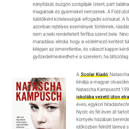
irányítását, buzgón szolgálják Istent, párt találn
maguknak és gyermeket nemzenek. A Föld uto
túlélőiként kötelességük elfogadni sorsukat. A f
azonban rejtélyes események történnek, ráadá
nem a neki rendeltetett férfiba szeret bele. Ninc
maradása: elindul, hogy a védelmező kerítést tú
kilépjen az ismeretlenbe, és választ kapjon kérd
győzedelmeskedhet-e a szerelem, ha látszólag a 
A
Scolar Kiadó
Natascha
kínálja a magyar olvasókn
Natascha Kampuscht 1998
iskolába vezető úton elr
éves, egykori híradástechn
Nyolc és fél éven át tart
környéki házában berende
időközben felnőtt lánnyá 