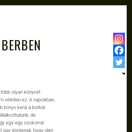
MBERBEN
 több olyan könyvet
em véletlen ez. A napokban,
b könyv kerül a boltok
állalkozhatunk, de
ogy egy-egy csokorral
n) úgy döntenek, hogy idén