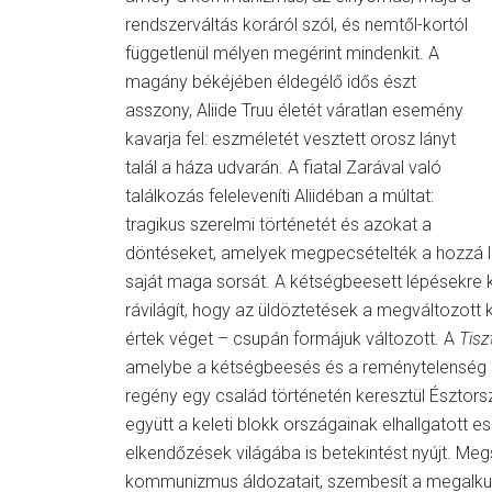
rendszerváltás koráról szól, és nemtől-kortól
függetlenül mélyen megérint mindenkit. A
magány békéjében éldegélő idős észt
asszony, Aliide Truu életét váratlan esemény
kavarja fel: eszméletét vesztett orosz lányt
talál a háza udvarán. A fiatal Zarával való
találkozás feleleveníti Aliidéban a múltat:
tragikus szerelmi történetét és azokat a
döntéseket, amelyek megpecsételték a hozzá l
saját maga sorsát. A kétségbeesett lépésekre k
rávilágít, hogy az üldöztetések a megváltozott
értek véget – csupán formájuk változott. A
Tisz
amelybe a kétségbeesés és a reménytelenség ke
regény egy család történetén keresztül Észtors
együtt a keleti blokk országainak elhallgatott 
elkendőzések világába is betekintést nyújt. Meg
kommunizmus áldozatait, szembesít a megalku