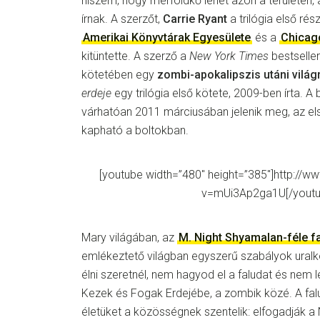
hiszem, hogy mérföldkő lehet azon a területen,
írnak. A szerzőt,
Carrie Ryant
a trilógia első rés
Amerikai Könyvtárak Egyesülete
és a
Chicag
kitüntette. A szerző a
New York Times
bestseller-
kötetében egy
zombi-apokalipszis utáni világ
erdeje
egy trilógia első kötete, 2009-ben írta. A
várhatóan 2011 márciusában jelenik meg, az el
kapható a boltokban.
[youtube width=”480″ height=”385″]http://
v=mUi3Ap2ga1U[/youtu
Mary világában, az
M. Night Shyamalan-féle f
emlékeztető világban egyszerű szabályok ural
élni szeretnél, nem hagyod el a faludat és nem 
Kezek és Fogak Erdejébe, a zombik közé. A falu
életüket a közösségnek szentelik: elfogadják a