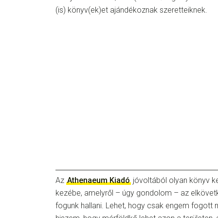
(is) könyv(ek)et ajándékoznak szeretteiknek.
Az
Athenaeum Kiadó
jóvoltából olyan könyv k
kezébe, amelyről – úgy gondolom – az elköve
fogunk hallani. Lehet, hogy csak engem fogott 