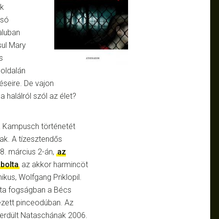
ak
lsó
aluban
sul Mary
s
loldalán
éseire. De vajon
halálról szól az élet?
 Kampusch történetét
ak. A tízesztendős
. március 2-án,
az
abolta
az akkor harmincöt
ikus, Wolfgang Priklopil.
otta fogságban a Bécs
zett pinceodúban. Az
serdült Nataschának 2006.