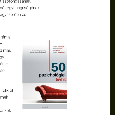
ott szorongásának,
 sivár egyhangúságának
, egyszerűen és
 rántja
 –
ad már,
agy
ések;
lső
telik el
ilmek
ítoszok