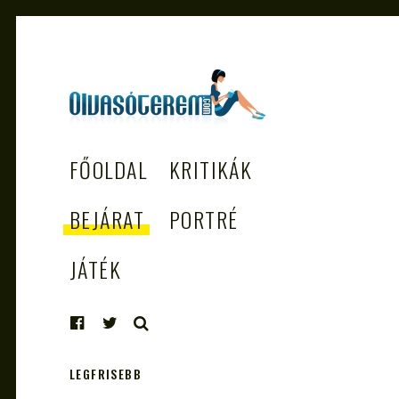
OLVASÓTEREM.COM
könyvekről könyvbarátoknak
FŐOLDAL
KRITIKÁK
– AZ EGÉSZSÉGES
OLVASÁS
BEJÁRAT
PORTRÉ
TÁMOGATÓJA
JÁTÉK
KERESÉS
LEGFRISEBB