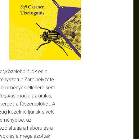
egközelebb állók és a
ényszerült Zara helyzete
 körülmények ellenére sem
togatás
magja az árulás,
rgeti a főszereplőket. A
zág közelmúltjának s vele
eseményeibe, az
szólaltatja a háború és a
vók és a megalázottak