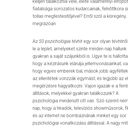
kelljen találkoznia vele, élete valamennyi elfojt
fiatalsága sorozatos kudarcainak, felnőttkora
tollas megtestesítőjével? Erről szól a kisregény
megrázóan.
Az
50 pszichológiai tévhit
egy sor olyan tévhitről
le a leplet, amelyeket szinte minden nap hallunk
gyakran a saját szájunkból is. Ugye te is hallott
hogy a kézírásunk elárulja jellemvonásainkat; v
hogy egyes emberek bal, mások jobb agyféltek
az ellentétek vonzzák egymást; és legjobb az e
megérzésre hagyatkozni. Vajon igazak-e a fenti
állítások, melyekkel gyakran találkozunk? A
pszichológia mindenütt ott van. Szó szerint nem 
nap, hogy a híradók, televíziós showműsorok, f
és az internet ne bombáznának minket egy sor
pszichológiai vonatkozású állítással. A nagy m