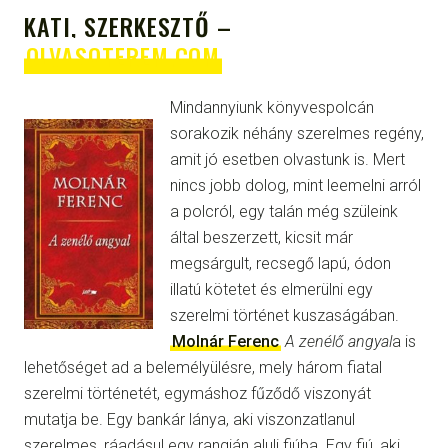
KATI, SZERKESZTŐ –
OLVASOTEREM.COM
Mindannyiunk könyvespolcán
sorakozik néhány szerelmes regény,
amit jó esetben olvastunk is. Mert
nincs jobb dolog, mint leemelni arról
a polcról, egy talán még szüleink
által beszerzett, kicsit már
megsárgult, recsegő lapú, ódon
illatú kötetet és elmerülni egy
szerelmi történet kuszaságában.
Molnár Ferenc
A zenélő angyal
a is
lehetőséget ad a belemélyülésre, mely három fiatal
szerelmi történetét, egymáshoz fűződő viszonyát
mutatja be. Egy bankár lánya, aki viszonzatlanul
szerelmes, ráadásul egy rangján aluli fiúba. Egy fiú, aki