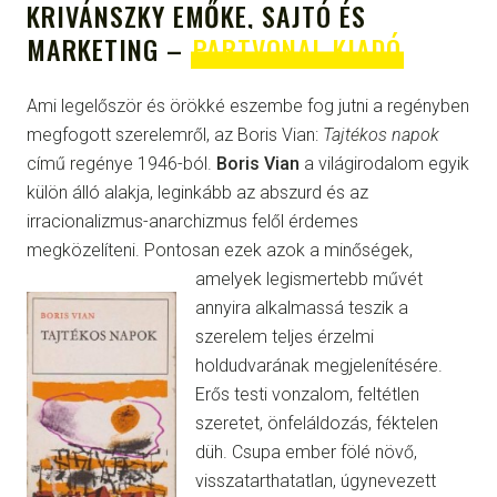
KRIVÁNSZKY EMŐKE, SAJTÓ ÉS
MARKETING –
PARTVONAL KIADÓ
Ami legelőször és örökké eszembe fog jutni a regényben
megfogott szerelemről, az Boris Vian:
Tajtékos napok
című regénye 1946-ból.
Boris Vian
a világirodalom egyik
külön álló alakja, leginkább az abszurd és az
irracionalizmus-anarchizmus felől érdemes
megközelíteni. Pontosan ezek azok a minőség
ek,
amelyek legismertebb művét
annyira alkalmassá teszik a
szerelem teljes érzelmi
holdudvarának megjelenítésére.
Erős testi vonzalom, feltétlen
szeretet, önfeláldozás, féktelen
düh. Csupa ember fölé növő,
visszatarthatatlan, úgynevezett