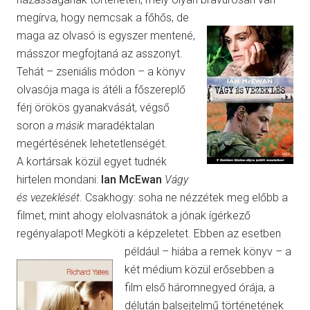
megírva, hogy nemcsak a fő
hős, de
maga az olvasó is egyszer mentené,
másszor megfojtaná az asszonyt.
Tehát – zseniális módon – a könyv
olvasója maga is átéli a főszereplő
férj örökös gyanakvását, végső
soron
a másik
maradéktalan
megértésének lehetetlenségét.
A kortársak közül egyet tudnék
hirtelen mondani:
Ian McEwan
Vágy
és vezeklését
. Csakhogy: soha ne nézzétek meg előbb a
filmet, mint ahogy elolvasnátok a jónak ígérkező
regényalapot! Megköti a képzeletet. Ebben az esetben
például – hiába a remek könyv – a
két médium közül erősebben a
film első háromnegyed órája, a
délután balsejtelmű történetének