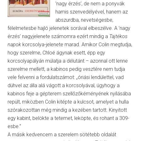
’nagy érzés’, de nem a ponyvák
hamis szenvedélyével, hanem az
abszurdba, nevetségesbe,
félelmetesbe hajló jelenetek sorával elbeszélve. A ’nagy
érzés’ nagyjelenete számomra ezért mindig a
Tajtékos
napok
korcsolya-jelenete marad. Amikor Colin megtudja,
hogy szerelme, Chloé ágynak esett, épp egy
korcsolyapályán múlatja a délutánt – azonnal ott lenne
szerelme mellett, a kabinos pedig vesztére nem tudja
vele felvenni a fordulatszámot: „óriási lendülettel, vad
dühvel az álla alá vágott a korcsolyával, úgyhogy a
kabinos feje a gépterem szellőzőkéményének nyílásába
repült, miközben Colin kitépte a kulcsot, amelyet a hulla
szórakozottan még mindig a kezében tartott. Kinyitott
egy kabint, belökte a tetemet, leköpte, és rohant a 309-
esbe.”
A másik kedvencem a szerelem sötétebb oldalát