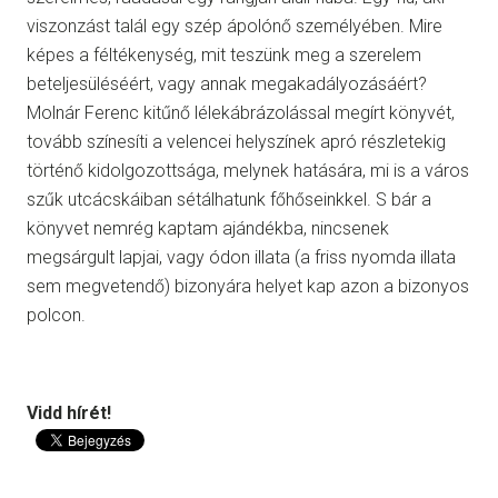
viszonzást talál egy szép ápolónő személyében. Mire
képes a féltékenység, mit teszünk meg a szerelem
beteljesüléséért, vagy annak megakadályozásáért?
Molnár Ferenc kitűnő lélekábrázolással megírt könyvét,
tovább színesíti a velencei helyszínek apró részletekig
történő kidolgozottsága, melynek hatására, mi is a város
szűk utcácskáiban sétálhatunk főhőseinkkel. S bár a
könyvet nemrég kaptam ajándékba, nincsenek
megsárgult lapjai, vagy ódon illata (a friss nyomda illata
sem megvetendő) bizonyára helyet kap azon a bizonyos
polcon.
Vidd hírét!