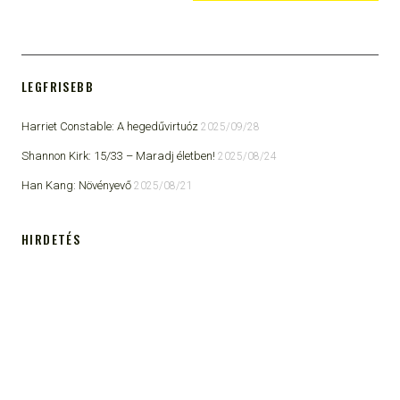
LEGFRISEBB
Harriet Constable: A hegedűvirtuóz
2025/09/28
Shannon Kirk: 15/33 ​– Maradj életben!
2025/08/24
Han Kang: Növényevő
2025/08/21
HIRDETÉS