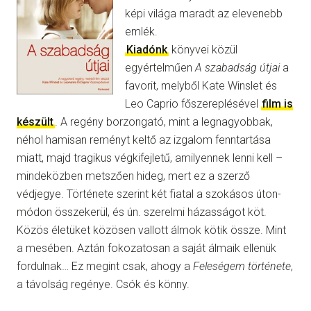
képi világa maradt az elevenebb
emlék.
Kiadónk
könyvei közül
egyértelműen
A szabadság útjai
a
favorit, melyből Kate Winslet és
Leo Caprio főszereplésével
film is
készült
. A regény borzongató, mint a legnagyobbak,
néhol hamisan reményt keltő az izgalom fenntartása
miatt, majd tragikus végkifejletű, amilyennek lenni kell –
mindeközben metszően hideg, mert ez a szerző
védjegye. Története szerint két fiatal a szokásos úton-
módon összekerül, és ún. szerelmi házasságot köt.
Közös életüket közösen vallott álmok kötik össze. Mint
a mesében. Aztán fokozatosan a saját álmaik ellenük
fordulnak… Ez megint csak, ahogy a
Feleségem története
,
a távolság regénye. Csók és könny.