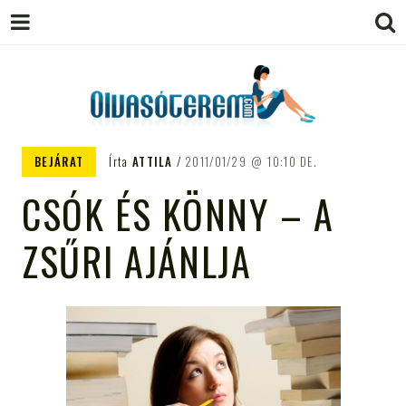
OLVASÓTEREM.COM – AZ
könyvekről könyvbarátoknak
BEJÁRAT
Írta
ATTILA
2011/01/29
10:10 DE.
EGÉSZSÉGES OLVASÁS
CSÓK ÉS KÖNNY – A
TÁMOGATÓJA
ZSŰRI AJÁNLJA