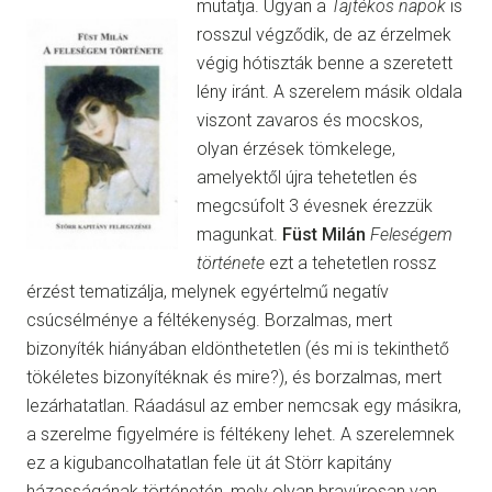
mutatja.
Ugyan a
Tajtékos napok
is
rosszul végződik, de az érzelmek
végig hótiszták benne a szeretett
lény iránt. A szerelem másik oldala
viszont zavaros és mocskos,
olyan érzések tömkelege,
amelyektől újra tehetetlen és
megcsúfolt 3 évesnek érezzük
magunkat.
Füst Milán
Feleségem
története
ezt a tehetetlen rossz
érzést tematizálja, melynek egyértelmű negatív
csúcsélménye a féltékenység. Borzalmas, mert
bizonyíték hiányában eldönthetetlen (és mi is tekinthető
tökéletes bizonyítéknak és mire?), és borzalmas, mert
lezárhatatlan. Ráadásul az ember nemcsak egy másikra,
a szerelme figyelmére is féltékeny lehet. A szerelemnek
ez a kigubancolhatatlan fele üt át Störr kapitány
házasságának történetén, mely olyan bravúrosan van