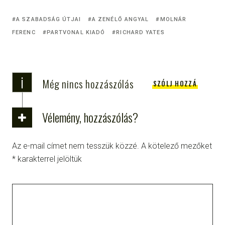
A SZABADSÁG ÚTJAI
A ZENÉLŐ ANGYAL
MOLNÁR
FERENC
PARTVONAL KIADÓ
RICHARD YATES
i
Még nincs hozzászólás
SZÓLJ HOZZÁ
Vélemény, hozzászólás?
Az e-mail címet nem tesszük közzé.
A kötelező mezőket
*
karakterrel jelöltük