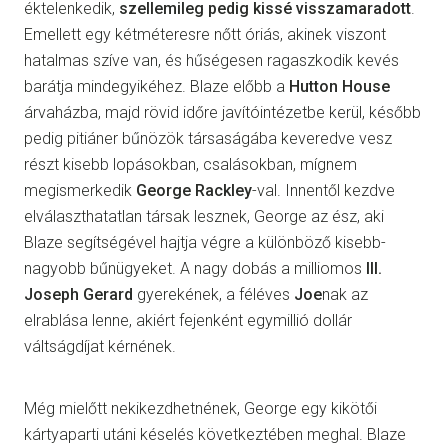
éktelenkedik,
szellemileg pedig kissé visszamaradott
.
Emellett egy kétméteresre nőtt óriás, akinek viszont
hatalmas szíve van, és hűségesen ragaszkodik kevés
barátja mindegyikéhez. Blaze előbb a
Hutton House
árvaházba, majd rövid időre javítóintézetbe kerül, később
pedig pitiáner bűnözök társaságába keveredve vesz
részt kisebb lopásokban, csalásokban, mígnem
megismerkedik
George Rackley
-val. Innentől kezdve
elválaszthatatlan társak lesznek, George az ész, aki
Blaze segítségével hajtja végre a különböző kisebb-
nagyobb bűnügyeket. A nagy dobás a milliomos
III.
Joseph Gerard
gyerekének, a féléves
Joe
nak az
elrablása lenne, akiért fejenként egymillió dollár
váltságdíjat kérnének.
Még mielőtt nekikezdhetnének, George egy kikötői
kártyaparti utáni késelés következtében meghal. Blaze