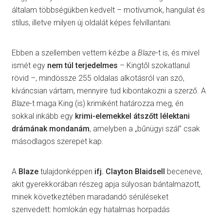
általam többségükben kedvelt – motívumok, hangulat és
stílus, illetve milyen új oldalát képes felvillantani.
Ebben a szellemben vettem kézbe a
Blaze
-t is, és mivel
ismét egy
nem túl terjedelmes
– Kingtől szokatlanul
rövid –, mindössze 255 oldalas alkotásról van szó,
kíváncsian vártam, mennyire tud kibontakozni a szerző. A
Blaze
-t maga King (is) krimiként határozza meg, én
sokkal inkább egy
krimi-elemekkel átszőtt lélektani
drámának mondanám
, amelyben a „bűnügyi szál” csak
másodlagos szerepet kap.
A
Blaze
tulajdonképpen
ifj. Clayton Blaidsell
beceneve,
akit gyerekkorában részeg apja súlyosan bántalmazott,
minek következtében maradandó sérüléseket
szenvedett: homlokán egy hatalmas horpadás