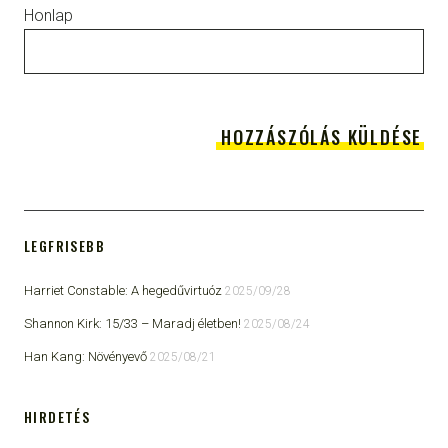
Honlap
LEGFRISEBB
Harriet Constable: A hegedűvirtuóz
2025/09/28
Shannon Kirk: 15/33 ​– Maradj életben!
2025/08/24
Han Kang: Növényevő
2025/08/21
HIRDETÉS