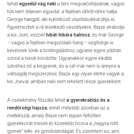
tehát
egyedül vág neki
a terv megvalósításának, vagyis
hát nem teljesen egyedül: a fejében időről-időre hallja
George hangját, aki különböző utasításokkal látja el,
figyelmezteti a rá leselkedő veszélyekre. Blaze elrabolja
a kis Joet, viszont
hibát-hibára halmoz
, és már George
– vagyis a fejében megszólaló hang – segítsége is
kevésnek tűnik a boldoguláshoz, ugyanis egyre jobban
szorul a hurok körülötte. Ugyanakkor egyre inkább
szívéhez nő a kisgyerek, és a cél már nem is annyira a
váltságdíj megszerzése, Blaze egy olyan életre vágyik a
kis Joeval, amiben neki nem lehetett része gyerekként.
A cselekmény főszála tehát
a gyerekrablás és a
rendőrségi hajsza
, ennél mélyebb azonban az a
mellékszál, amely Blaze nem éppen felhőtlen
gyerekkorát meséli el, közelebb hozva a „nagyra nőtt
gyerek” lelki- és gondolatvilágát. És szerintem ez, ami