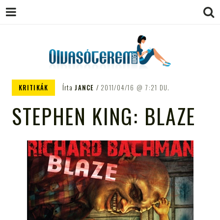
OLVASÓTEREM.COM – AZ
könyvekről könyvbarátoknak
KRITIKÁK
Írta
JANCE
2011/04/16
7:21 DU.
EGÉSZSÉGES OLVASÁS
STEPHEN KING: BLAZE
TÁMOGATÓJA