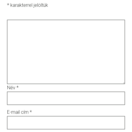
*
karakterrel jelöltük
Név
*
E-mail cím
*