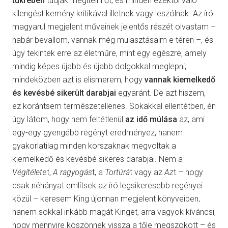
tükrében
tudják megítélni őt, és minden ezektől való
kilengést kemény kritikával illetnek vagy leszólnak. Az író
magyarul megjelent műveinek jelentős részét olvastam –
habár bevallom, vannak még mulasztásaim e téren –, és
úgy tekintek erre az életműre, mint egy egészre, amely
mindig képes újabb és újabb dolgokkal meglepni,
mindeközben azt is elismerem, hogy
vannak kiemelkedő
és kevésbé sikerült darabjai
egyaránt. De azt hiszem,
ez korántsem természetellenes. Sokakkal ellentétben, én
úgy látom, hogy nem feltétlenül
az idő múlása
az, ami
egy-egy gyengébb regényt eredményez, hanem
gyakorlatilag minden korszaknak megvoltak a
kiemelkedő és kevésbé sikeres darabjai. Nem a
Végítélet
et,
A ragyogás
t, a
Tortúrá
t vagy az
Az
t – hogy
csak néhányat említsek az író legsikeresebb regényei
közül – keresem King újonnan megjelent könyveiben,
hanem sokkal inkább magát Kinget, arra vagyok kíváncsi,
hogy mennyire köszönnek vissza a tőle megszokott – és