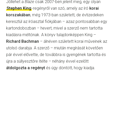
Jóllehet a
Blaze
csak 2007-ben jelent meg, egy olyan
Stephen King
-regényről van szó, amely az író
korai
korszakában
, még 1973-ban született, de évtizedeken
keresztül az íróasztal fiókjában – azaz pontosabban egy
kartondobozban – hevert, mivel a szerző nem tartotta
kiadásra méltónak. A könyv tulajdonképpen King –
Richard Bachman
– álnéven született korai műveinek az
utolsó darabja. A szerző – miután megírását követően
pár évvel elővette, de továbbra is gyengének tartotta és
újra a süllyesztőre ítélte – néhány évvel ezelőtt
átdolgozta a regényt
és úgy döntött, hogy kiadja.