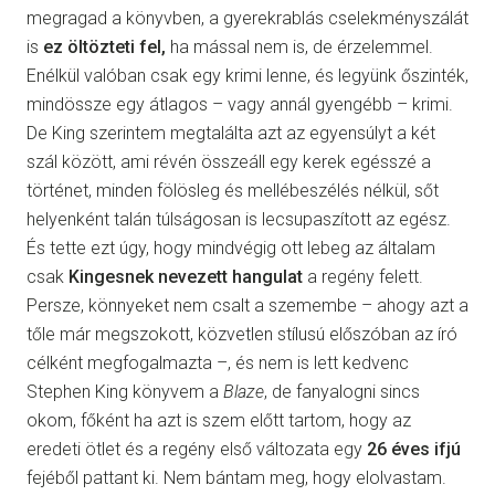
megragad a könyvben, a gyerekrablás cselekményszálát
is
ez öltözteti fel,
ha mással nem is, de érzelemmel.
Enélkül valóban csak egy krimi lenne, és legyünk őszinték,
mindössze egy átlagos – vagy annál gyengébb – krimi.
De King szerintem megtalálta azt az egyensúlyt a két
szál között, ami révén összeáll egy kerek egésszé a
történet, minden fölösleg és mellébeszélés nélkül, sőt
helyenként talán túlságosan is lecsupaszított az egész.
És tette ezt úgy, hogy mindvégig ott lebeg az általam
csak
Kingesnek nevezett hangulat
a regény felett.
Persze, könnyeket nem csalt a szemembe – ahogy azt a
tőle már megszokott, közvetlen stílusú előszóban az író
célként megfogalmazta –, és nem is lett kedvenc
Stephen King könyvem a
Blaze
, de fanyalogni sincs
okom, főként ha azt is szem előtt tartom, hogy az
eredeti ötlet és a regény első változata egy
26 éves ifjú
fejéből pattant ki. Nem bántam meg, hogy elolvastam.