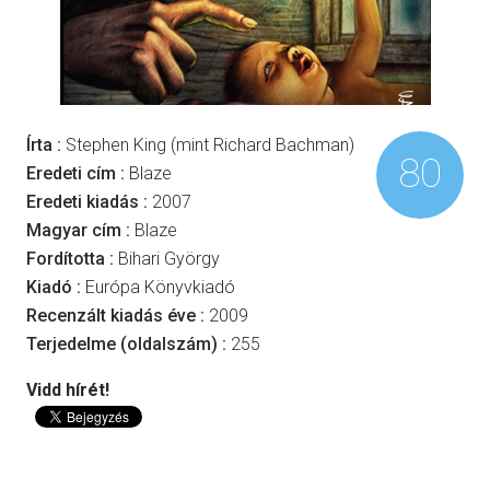
Írta :
Stephen King (mint Richard Bachman)
80
Eredeti cím :
Blaze
Eredeti kiadás :
2007
Magyar cím :
Blaze
Fordította :
Bihari György
Kiadó :
Európa Könyvkiadó
Recenzált kiadás éve :
2009
Terjedelme (oldalszám) :
255
Vidd hírét!