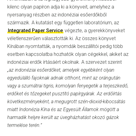
kilenc olyan papíron adja ki a könyveit, amelyhez a
nyersanyag részben az indonéziai esőerdőkből
származik. A kutatást egy független laboratórium, az
Integrated Paper Service
végezte, a gyerekkönyveket
véletlenszerűen választották ki. Az összes könyvet
Kínában nyomtatták, a nyomdák beszállítói pedig több
esetben kapcsolatba hozhatók olyan cégekkel, akiket az
indonéziai erdők írtásáért okolnak. A szervezet szerint
„az indonéziai esőerdőket, amelyek egyébként olyan
egyedülálló fajoknak adnak otthont, mint az orángután
vagy a szumátrai tigris, komolyan fenyegetik a terjeszkedő,
erdőket és tőzegeket pusztító papírgyárak. Az erdőírtás
következményeként, a megugrott szén-dioxid-kibocsátás
miatt Indonézia Kína és az Egyesült Államok mögött a
harmadik helyre került az üvegházhatást okozó gázok
termelése terén.”