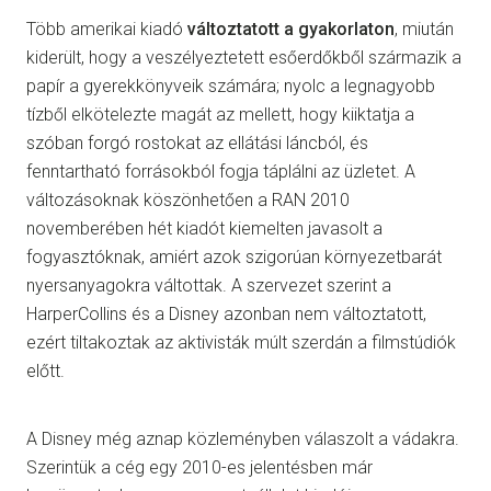
Több amerikai kiadó
változtatott a gyakorlaton
, miután
kiderült, hogy a veszélyeztetett esőerdőkből származik a
papír a gyerekkönyveik számára; nyolc a legnagyobb
tízből elkötelezte magát az mellett, hogy kiiktatja a
szóban forgó rostokat az ellátási láncból, és
fenntartható forrásokból fogja táplálni az üzletet. A
változásoknak köszönhetően a RAN 2010
novemberében hét kiadót kiemelten javasolt a
fogyasztóknak, amiért azok szigorúan környezetbarát
nyersanyagokra váltottak. A szervezet szerint a
HarperCollins és a Disney azonban nem változtatott,
ezért tiltakoztak az aktivisták múlt szerdán a filmstúdiók
előtt.
A Disney még aznap közleményben válaszolt a vádakra.
Szerintük a cég egy 2010-es jelentésben már