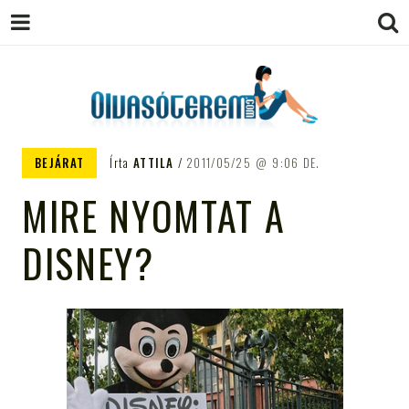
OLVASÓTEREM.COM – AZ
könyvekről könyvbarátoknak
BEJÁRAT
Írta
ATTILA
2011/05/25
9:06 DE.
EGÉSZSÉGES OLVASÁS
MIRE NYOMTAT A
TÁMOGATÓJA
DISNEY?