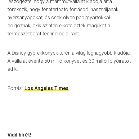
leszögezte, hogy a mammutvállalat kiadója arra
törekszik, hogy fenntartható forrásból használjanak
nyersanyagokat, és csak olyan papírgyártókkal
dolgoznak, akik szintén elkötelezték magukat a
természetbarát technológia iránt.
A Disney gyerekkönyek terén a világ legnagyobb kiadója.
A vállalat évente 50 millió könyvet és 30 millió folyóiratot
ad ki.
Forrás:
Los Angeles Times
Vidd hírét!