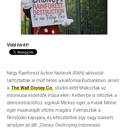
Vidd hírét!
Négy Rainforest Action Network (RAN) aktivistát
tartóztattak le múlt héten a kaliforniai Burbankben, amint
a
The Walt Disney Co.
stúdiói előtt tiltakoztak az
indonéziai esőerdők írtása ellen. Ketten be is öltöztek a
demonstrációhoz: egyikük Mickey egér, a másik Minnie
egér maskaráját öltötte magára. Felmásztak a
filmstúdió kapujára, és kifeszítettek egy nagy bannert,
amelyen az állt: „Disney: Destroying Indonesia’s