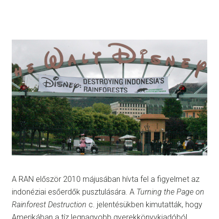
A RAN először 2010 májusában hívta fel a figyelmet az
indonéziai esőerdők pusztulására. A
Turning the Page on
Rainforest Destruction
c. jelentésükben kimutatták, hogy
Amerikában a tíz legnagyobb gyerekkönyvkiadóból