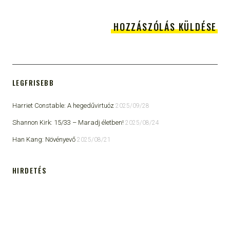
LEGFRISEBB
Harriet Constable: A hegedűvirtuóz
2025/09/28
Shannon Kirk: 15/33 ​– Maradj életben!
2025/08/24
Han Kang: Növényevő
2025/08/21
HIRDETÉS