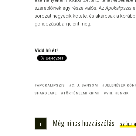
eseményeken módosított a történet érdekében,
szereplőinek egy része valós. Az
Apokalipszis
e
sorozat negyedik kötete, és akárcsak a korább
gondozásában jelent meg.
Vidd hírét!
APOKALIPSZIS
C. J. SANSOM
JELENÉSEK KÖN
SHARDLAKE
TÖRTÉNELMI KRIMI
VIII. HENRIK
Még nincs hozzászólás
i
SZÓLJ 