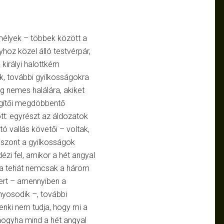
élyek – többek között a
hoz közel álló testvérpár,
királyi halottkém
k, további gyilkosságokra
ag nemes halálára, akiket
egítői megdöbbentő
tt: egyrészt az áldozatok
ó vallás követői – voltak,
iszont a gyilkosságok
zi fel, amikor a hét angyal
ása tehát nemcsak a három
mert – amennyiben a
yosodik –, további
enki nem tudja, hogy mi a
 hogyha mind a hét angyal