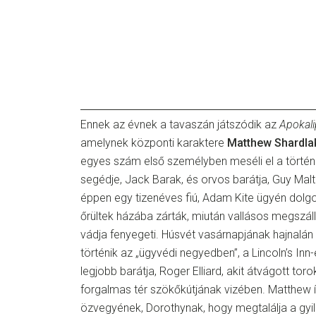
Ennek az évnek a tavaszán játszódik az
Apokali
amelynek központi karaktere
Matthew Shardla
egyes szám első személyben meséli el a történ
segédje, Jack Barak, és orvos barátja, Guy Malt
éppen egy tizenéves fiú, Adam Kite ügyén dolgo
őrültek házába zárták, miután vallásos megszál
vádja fenyegeti. Húsvét vasárnapjának hajnalá
történik az „ügyvédi negyedben”, a Lincoln’s In
legjobb barátja, Roger Elliard, akit átvágott tor
forgalmas tér szökőkútjának vizében. Matthew í
özvegyének, Dorothynak, hogy megtalálja a gyi