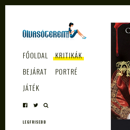
OLVASÓTEREM.COM
könyvekről könyvbarátoknak
FŐOLDAL
KRITIKÁK
– AZ EGÉSZSÉGES
OLVASÁS
BEJÁRAT
PORTRÉ
TÁMOGATÓJA
JÁTÉK
KERESÉS
LEGFRISEBB