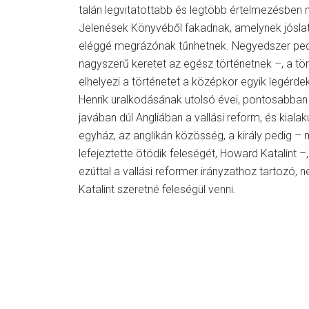
talán legvitatottabb és legtöbb értelmezésben 
Jelenések Könyvéből fakadnak, amelynek jósla
eléggé megrázónak tűnhetnek. Negyedszer pedi
nagyszerű keretet az egész történetnek –, a tör
elhelyezi a történetet a középkor egyik legérde
Henrik uralkodásának utolsó évei, pontosabban
javában dúl Angliában a vallási reform, és kiala
egyház, az anglikán közösség, a király pedig –
lefejeztette ötödik feleségét, Howard Katalint –
ezúttal a vallási reformer irányzathoz tartozó
Katalint szeretné feleségül venni.