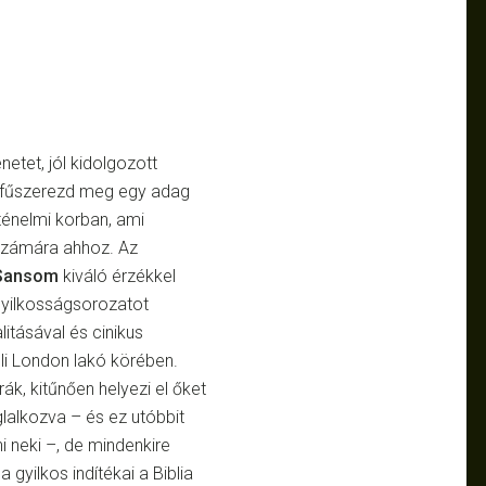
etet, jól kidolgozott
l, fűszerezd meg egy adag
rténelmi korban, ami
számára ahhoz. Az
 Sansom
kiváló érzékkel
 gyilkosságsorozatot
litásával és cinikus
eli London lakó körében.
ák, kitűnően helyezi el őket
glalkozva – és ez utóbbit
ni neki –, de mindenkire
 gyilkos indítékai a Biblia