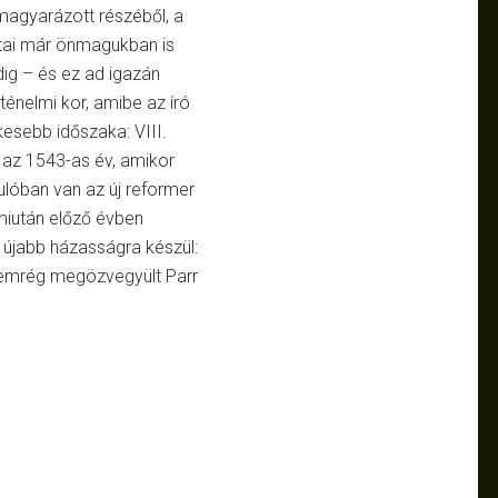
magyarázott részéből, a
tai már önmagukban is
g – és ez ad igazán
ténelmi kor, amibe az író
kesebb időszaka: VIII.
 az 1543-as év, amikor
kulóban van az új reformer
 miután előző évben
, újabb házasságra készül:
, nemrég megözvegyült Parr