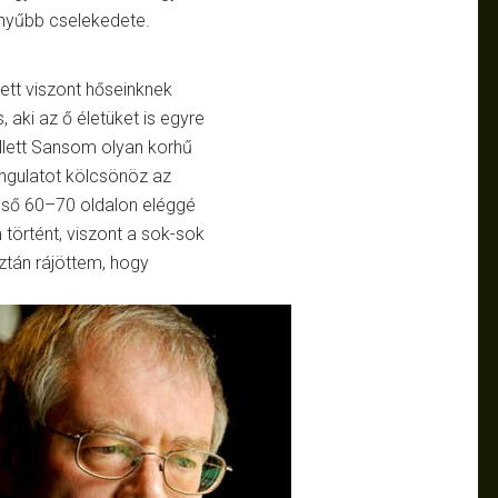
örnyűbb cselekedete.
ett viszont hőseinknek
s, aki az ő életüket is egyre
llett Sansom olyan korhű
angulatot kölcsönöz az
lső 60–70 oldalon eléggé
történt, viszont a sok-sok
ztán rájöttem, hogy