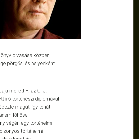
önyv olvasása közben,
gé pörgős, és helyenként
ája mellett –, az C. J.
 író történészi diplomával
épezte magát, így tehát
hanem főhőse
ény végén egy történelmi
 bizonyos történelmi