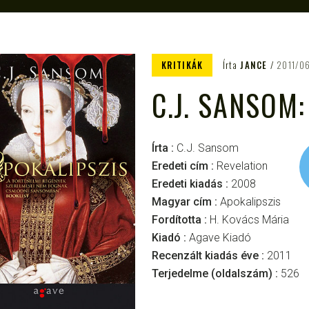
KRITIKÁK
Írta
JANCE
2011/0
C.J. SANSOM
Írta :
C.J. Sansom
Eredeti cím :
Revelation
Eredeti kiadás :
2008
Magyar cím :
Apokalipszis
Fordította :
H. Kovács Mária
Kiadó :
Agave Kiadó
Recenzált kiadás éve :
2011
Terjedelme (oldalszám) :
526