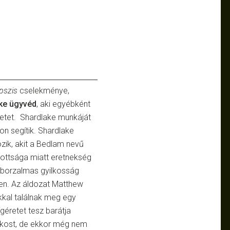
pszis
cselekménye,
ke ügyvéd
, aki egyébként
etet. Shardlake munkáját
on segítik. Shardlake
zik, akit a Bedlam nevű
lottsága miatt eretnekség
n borzalmas gyilkosság
n-en. Az áldozat Matthew
okkal találnak meg egy
géretet tesz barátja
lkost, de ekkor még nem