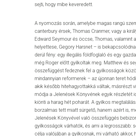
sejti, hogy mibe keveredett.
A nyomozás során, amelybe magas rangú szem
canterbury érsek, Thomas Cranmer, vagy a király
Edward Seymour és öccse, Thomas, valamint a 
helyettese, Gegory Harsnet – is bekapcsolódna
derül fény: egy illegális földfoglaló és egy gazd
még Roger előtt gyilkoltak meg. Matthew és s
összefüggést fedeznek fel a gyilkosságok közö
mindannyian reformerek – az újonnan teret hódít
akik később hitehagyottakká váltak, másrészt v
módja a Jelenések Könyvének egyik részletét idé
kiönti a harag hét poharát. A gyilkos megtalál
borzalmas tett miatt sürgető, hanem azért is, 
Jelenések Könyvével való összefüggés bebizon
gyilkosságok várhatók, és ami a legrosszabb: s
célja valójában a gyilkosnak, mi várható akkor,