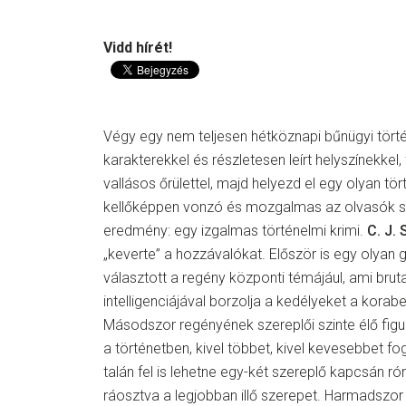
Vidd hírét!
Végy egy nem teljesen hétköznapi bűnügyi történ
karakterekkel és részletesen leírt helyszínekke
vallásos őrülettel, majd helyezd el egy olyan tö
kellőképpen vonzó és mozgalmas az olvasók 
eredmény: egy izgalmas történelmi krimi.
C. J.
„keverte” a hozzávalókat. Először is egy olyan
választott a regény központi témájául, ami bruta
intelligenciájával borzolja a kedélyeket a korab
Másodszor regényének szereplői szinte élő figur
a történetben, kivel többet, kivel kevesebbet fo
talán fel is lehetne egy-két szereplő kapcsán ró
ráosztva a legjobban illő szerepet. Harmadszor a