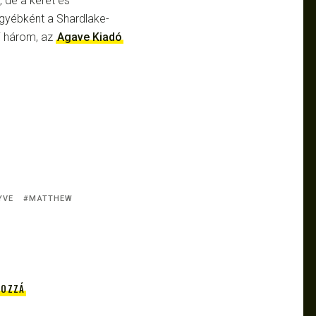
 de a keret és
gyébként a Shardlake-
i három, az
Agave Kiadó
YVE
MATTHEW
HOZZÁ