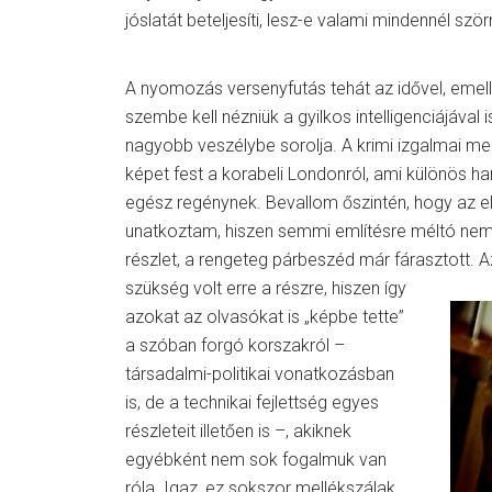
jóslatát beteljesíti, lesz-e valami mindennél sz
A nyomozás versenyfutás tehát az idővel, emell
szembe kell nézniük a gyilkos intelligenciájával i
nagyobb veszélybe sorolja. A krimi izgalmai me
képet fest a korabeli Londonról, ami különös h
egész regénynek. Bevallom őszintén, hogy az e
unatkoztam, hiszen semmi említésre méltó nem 
részlet, a rengeteg párbeszéd már fárasztott.
A
szükség volt erre a részre, hiszen így
azokat az olvasókat is „képbe tette”
a szóban forgó korszakról –
társadalmi-politikai vonatkozásban
is, de a technikai fejlettség egyes
részleteit illetően is –, akiknek
egyébként nem sok fogalmuk van
róla. Igaz, ez sokszor mellékszálak