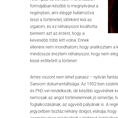
formájában később is megnyilvánul a
regényben, ami eléggé hullámzóvá
teszi a történetet, időnként leül az
izgalom, és ez néhányszor kiváltotta
bennem azt az érzést, hogy a
kevesebb több lett volna. Ennek
ellenére nem mondhatom, hogy unatkoztam a k
mindössze éreztem néhányszor, hogy nem elég
kissé erőltetett a történet.
Amire viszont nem lehet panasz – nyilván fantázi
Sansom dokumentáltsága. Az 1952-ben született
és PhD-vel rendelkezik, de később ügyvédnek k
nemcsak az angol történelemnek jó ismerője, 
foglalkozásának, az ügyvédi pályának is. A reg
jegyzetben tisztáz néhány dolgot, elárulja, hogy