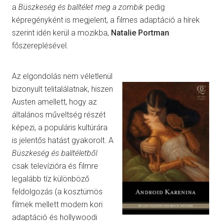
a
Büszkeség és balítélet meg a zombik
pedig
képregényként is megjelent, a filmes adaptáció a hírek
szerint idén kerül a mozikba,
Natalie Portman
főszereplésével.
Az elgondolás nem véletlenül
bizonyult telitalálatnak, hiszen
Austen amellett, hogy az
általános műveltség részét
képezi, a populáris kultúrára
is jelentős hatást gyakorolt. A
Büszkeség és balítéletből
csak televízióra és filmre
legalább tíz különböző
feldolgozás (a kosztümös
filmek mellett modern kori
adaptáció és hollywoodi