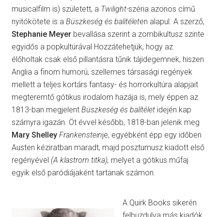
musicalfilm is) született, a
Twilight-
széria azonos című
nyitókötete is a
Büszkeség és balítélet
en alapul. A szerző,
Stephanie Meyer
bevallása szerint a zombikultusz szinte
egyidős a popkultúrával Hozzátehetjük, hogy az
élőholtak csak első pillantásra tűnik tájidegemnek, hiszen
Anglia a finom humorú, szellemes társasági regények
mellett a teljes kortárs fantasy- és horrorkultúra alapjait
megteremtő gótikus irodalom hazája is, mely éppen az
1813-ban megjelent
Büszkeség és balítélet
idején kap
szárnyra igazán. Öt évvel később, 1818-ban jelenik meg
Mary Shelley
Frankenstein
je, egyébként épp egy időben
Austen kéziratban maradt, majd posztumusz kiadott első
regényével
(A klastrom titka),
melyet a gótikus műfaj
egyik első paródiájaként tartanak számon.
A Quirk Books sikerén
felbuzdulva más kiadók