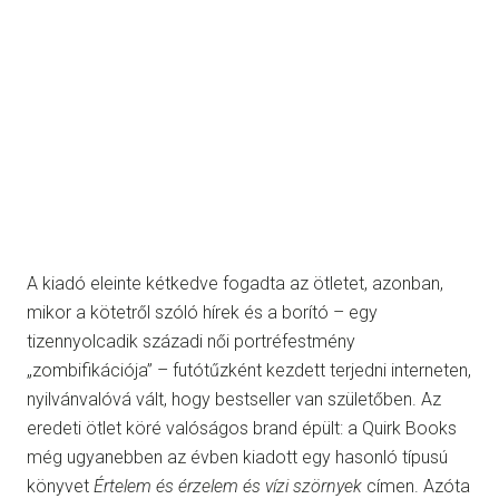
A kiadó eleinte kétkedve fogadta az ötletet, azonban,
mikor a kötetről szóló hírek és a borító – egy
tizennyolcadik századi női portréfestmény
„zombifikációja” – futótűzként kezdett terjedni interneten,
nyilvánvalóvá vált, hogy bestseller van születőben. Az
eredeti ötlet köré valóságos brand épült: a Quirk Books
még ugyanebben az évben kiadott egy hasonló típusú
könyvet
Értelem és érzelem és vízi szörnyek
címen. Azóta