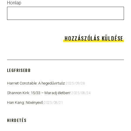
Honlap
LEGFRISEBB
Harriet Constable: A hegedűvirtuóz
2025/09/28
Shannon Kirk: 15/33 ​– Maradj életben!
2025/08/24
Han Kang: Növényevő
2025/08/21
HIRDETÉS