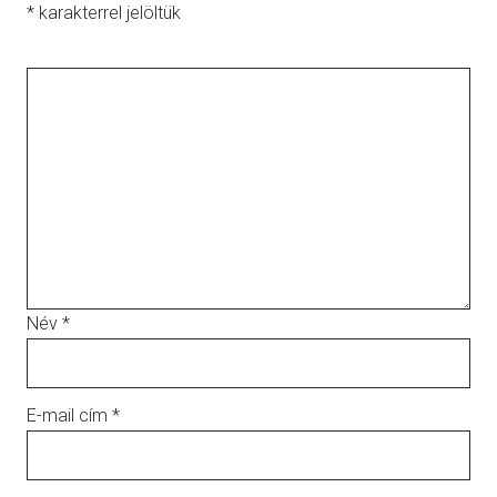
*
karakterrel jelöltük
Név
*
E-mail cím
*