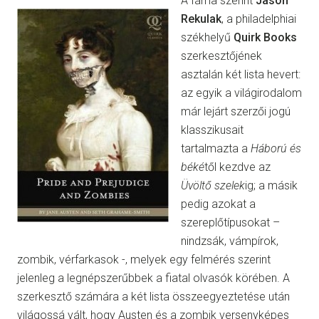
A fáma szerint
Jason
Rekulak
, a philadelphiai
székhelyű
Quirk Books
szerkesztőjének
asztalán két lista hevert:
az egyik a világirodalom
már lejárt szerzői jogú
klasszikusait
tartalmazta a
Háború és
béké
től kezdve az
Üvöltő szelek
ig; a másik
pedig azokat a
szereplőtípusokat –
nindzsák, vámpírok,
zombik, vérfarkasok -, melyek egy felmérés szerint
jelenleg a legnépszerűbbek a fiatal olvasók körében. A
szerkesztő számára a két lista összeegyeztetése után
világossá vált, hogy Austen és a zombik versenyképes