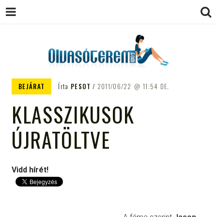
OLVASÓTEREM.COM – AZ
könyvekről könyvbarátoknak
BEJÁRAT
Írta
PESOT
2011/06/22
11:54 DE.
EGÉSZSÉGES OLVASÁS
KLASSZIKUSOK
TÁMOGATÓJA
ÚJRATÖLTVE
Vidd hírét!