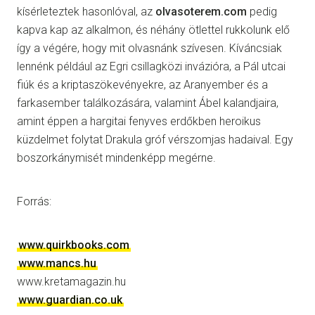
kísérleteztek hasonlóval, az
olvasoterem.com
pedig
kapva kap az alkalmon, és néhány ötlettel rukkolunk elő
így a végére, hogy mit olvasnánk szívesen. Kíváncsiak
lennénk például az Egri csillagközi invázióra, a Pál utcai
fiúk és a kriptaszökevényekre, az Aranyember és a
farkasember találkozására, valamint Ábel kalandjaira,
amint éppen a hargitai fenyves erdőkben heroikus
küzdelmet folytat Drakula gróf vérszomjas hadaival. Egy
boszorkánymisét mindenképp megérne.
Forrás:
www.quirkbooks.com
www.mancs.hu
www.kretamagazin.hu
www.guardian.co.uk