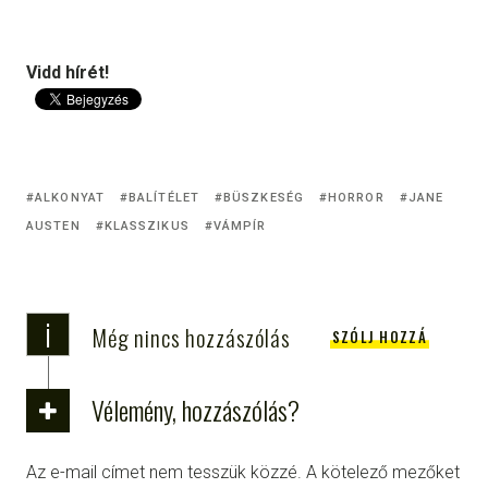
Vidd hírét!
ALKONYAT
BALÍTÉLET
BÜSZKESÉG
HORROR
JANE
AUSTEN
KLASSZIKUS
VÁMPÍR
i
Még nincs hozzászólás
SZÓLJ HOZZÁ
Vélemény, hozzászólás?
Az e-mail címet nem tesszük közzé.
A kötelező mezőket