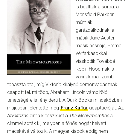
is beálltak a sorba: a
Mansfield Parkban
múmiák
garázdálkodnak, a
másik Jane Austen
másik hősnője, Emma
vérfarkasokkal
viaskodik.Továbbá
Robin Hood-nak is
vannak már zombi
tapasztalatai, míg Viktória királynő démonvadásznak
csapott fel, mi több, Abraham Lincoln vámpírölő
tehetségére is fény derült. A Quirk Books mindeközben
májusban jelentette meg
Franz Kafka
adaptációját. Az
Átváltozás
című klasszikust a
The Meowmorphosis
címmel adták ki, melyben a főhős bogár helyett
macskává változik. A magyar kiadók eddig nem