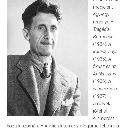
megjelent
egy-egy
regénye –
Tragédia
Burmában
(1934),
A
lelkész lánya
(1935),
A
fikusz és az
Antikrisztus
(1936),
A
wigani móló
(1937) –,
amelyek
jóllehet
elismerést
hoztak számára – Anglia akkori egyik legismertebb írója