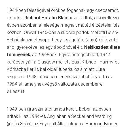
1944-ben feleségével örökbe fogadnak egy csecsemőt,
akinek a
Richard Horatio Blair
nevet adták, a következő
évben azonban a felesége meghalt műtéti érzéstelenítés
közben. Orwell 1946-ban a skóciai partok melletti Belső-
Hebridák szigetcsoport egyik szigetére (Jura) költözött,
ahol gyerekével és egy ápolónővel élt.
Nekikezdett élete
főművének
, az
1984
-nek. Egyre betegebb lett, 1947
karácsonyán a Glasgow melletti East Kilbride-i Hairmyres
Kórházba került, bal oldali tuberkulózis miatt. Jura
szigetére 1948 júliusában tért vissza, ahol folytatta az
1984
-et, amelynek végső változata decemberre
elkészült.
1949-ben újra szanatóriumba került. Ebben az évben
adták ki az
1984
-et, Angliában a Secker and Warburg
(június 8.-án), az Egyesült Államokban a Harcourt Bracer