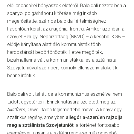
élő lancashirei bányászok életéről. Baloldali nézeteiben a
spanyol polgárháború kitörése még inkább
megerősítette, számos baloldali értelmiségihez
hasonlóan került az aragóniai frontra. Amikor azonban a
szovjet Belügyi Népbizottság (NKVD) – a későbbi KGB –
elődje irányítása alatt álló kommunisták több
harcostársát bebörtönözték, illetve megölték,
bizalmatlanná vált a kommunistákkal és a sztálinista
Szovjetunióval szemben, komoly ellenszenv alakult ki
benne irántuk.
Baloldali volt tehát, de a kommunizmus eszméivel nem
tudott egyetérteni. Ennek hatására született meg az
Állatfarm
, Orwell talán legismertebb műve. A könyv egy
szatirikus regény, amelyben
allegória-szerűen rajzolja
meg a sztálinista Szovjetuniót
, a történet fontosabb
eseményeit ugyanis a sztálini rendszer működéséből