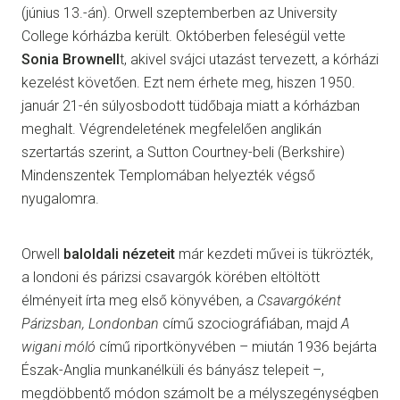
(június 13.-án). Orwell szeptemberben az University
College kórházba került. Októberben feleségül vette
Sonia Brownell
t, akivel svájci utazást tervezett, a kórházi
kezelést követően. Ezt nem érhete meg, hiszen 1950.
január 21-én súlyosbodott tüdőbaja miatt a kórházban
meghalt. Végrendeletének megfelelően anglikán
szertartás szerint, a Sutton Courtney-beli (Berkshire)
Mindenszentek Templomában helyezték végső
nyugalomra.
Orwell
baloldali nézeteit
már kezdeti művei is tükrözték,
a londoni és párizsi csavargók körében eltöltött
élményeit írta meg első könyvében, a
Csavargóként
Párizsban, Londonban
című szociográfiában, majd
A
wigani móló
című riportkönyvében – miután 1936 bejárta
Észak-Anglia munkanélküli és bányász telepeit –,
megdöbbentő módon számolt be a mélyszegénységben