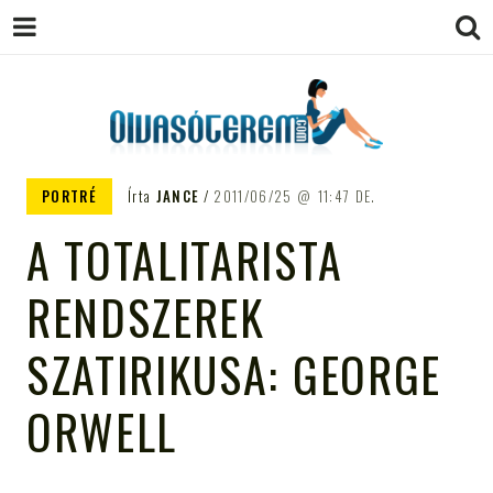
OLVASÓTEREM.COM – AZ
könyvekről könyvbarátoknak
PORTRÉ
Írta
JANCE
2011/06/25
11:47 DE.
EGÉSZSÉGES OLVASÁS
A TOTALITARISTA
TÁMOGATÓJA
RENDSZEREK
SZATIRIKUSA: GEORGE
ORWELL