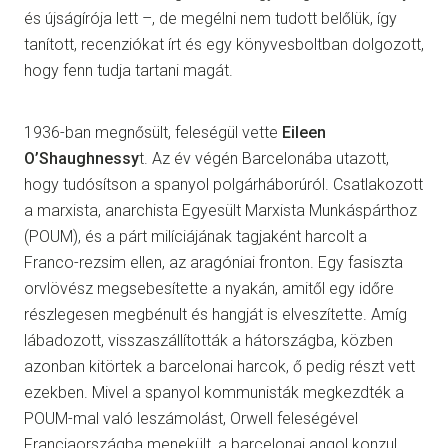
és újságírója lett –, de megélni nem tudott belőlük, így
tanított, recenziókat írt és egy könyvesboltban dolgozott,
hogy fenn tudja tartani magát.
1936-ban megnősült, feleségül vette
Eileen
O’Shaughnessy
t. Az év végén Barcelonába utazott,
hogy tudósítson a spanyol polgárháborúról. Csatlakozott
a marxista, anarchista Egyesült Marxista Munkáspárthoz
(POUM), és a párt milíciájának tagjaként harcolt a
Franco-rezsim ellen, az aragóniai fronton. Egy fasiszta
orvlövész megsebesítette a nyakán, amitől egy időre
részlegesen megbénult és hangját is elveszítette. Amíg
lábadozott, visszaszállították a hátországba, közben
azonban kitörtek a barcelonai harcok, ő pedig részt vett
ezekben. Mivel a spanyol kommunisták megkezdték a
POUM-mal való leszámolást, Orwell feleségével
Franciaországba menekült, a barcelonai angol konzul