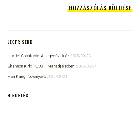
LEGFRISEBB
Harriet Constable: A hegedűvirtuóz
2025/09/28
Shannon Kirk: 15/33 ​– Maradj életben!
2025/08/24
Han Kang: Növényevő
2025/08/21
HIRDETÉS