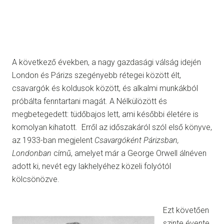
A következő években, a nagy gazdasági válság idején
London és Párizs szegényebb rétegei között élt,
csavargók és koldusok között, és alkalmi munkákból
próbálta fenntartani magát. A Nélkülözött és
megbetegedett: tüdőbajos lett, ami későbbi életére is
komolyan kihatott. Erről az időszakáról szól első könyve,
az 1933-ban megjelent
Csavargóként Párizsban,
Londonban
című, amelyet már a George Orwell álnéven
adott ki, nevét egy lakhelyéhez közeli folyótól
kölcsönözve.
Ezt követően
szinte évente