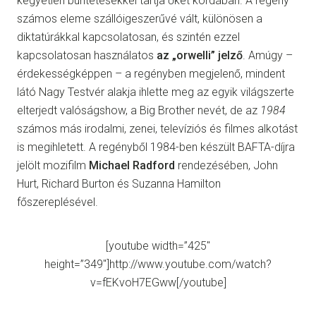
kegyetlen büntetésekkel tartja őket kordában. A regény
számos eleme szállóigeszerűvé vált, különösen a
diktatúrákkal kapcsolatosan, és szintén ezzel
kapcsolatosan használatos
az „orwelli” jelző
. Amúgy –
érdekességképpen – a regényben megjelenő, mindent
látó Nagy Testvér alakja ihlette meg az egyik világszerte
elterjedt valóságshow, a Big Brother nevét, de az
1984
számos más irodalmi, zenei, televíziós és filmes alkotást
is megihletett. A regényből 1984-ben készült BAFTA-díjra
jelölt mozifilm
Michael Radford
rendezésében, John
Hurt, Richard Burton és Suzanna Hamilton
főszereplésével.
[youtube width=”425″
height=”349″]http://www.youtube.com/watch?
v=fEKvoH7EGww[/youtube]