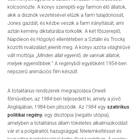
kölcsönözte. A könyv szereplői egy farmon élő állatok,
akik a disznók vezetésével elűzik a farm tulajdonosát,
Jones gazdát, és kézbe veszik a farm irányítását, ami
aztán kemény diktatúrába torkollik. A két főszereplő,
Napóleon és Hógolyó ellentétében a Sztálin és Trockij
közötti rivalizálást jeleníti meg. A könyv azóta világhírűvé
vált mottója: „
Minden állat egyenlő, de vannak állatok,
melyek egyenlőbbek.
” A regényből egyébként 1954-ben
népszerű animációs film készült.
A totalitárius rendszerek megrajzolása Orwell
főművében, az
1984
-ben teljesedett ki, amely a jövő
Angliájában, 1984-ben játszódik. Az
1984
egy
szatirikus
politikai regény
, egy disztópia (negatív utópia),
amelyben a totalitárius állam tökéletes alkalmazkodást
vár el a polgáraitól, hazugsággal, félelemkeltéssel és