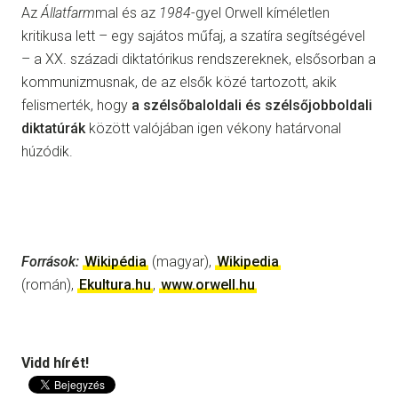
Az
Állatfarm
mal és az
1984
-gyel Orwell kíméletlen
kritikusa lett – egy sajátos műfaj, a szatíra segítségével
– a XX. századi diktatórikus rendszereknek, elsősorban a
kommunizmusnak, de az elsők közé tartozott, akik
felismerték, hogy
a szélsőbaloldali és szélsőjobboldali
diktatúrák
között valójában igen vékony határvonal
húzódik.
Források:
Wikipédia
(magyar),
Wikipedia
(román),
Ekultura.hu
,
www.orwell.hu
Vidd hírét!