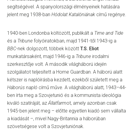
segítségével. A spanyolországi élményeinek hatására
jelent meg 1938-ban
Hódolat Katalóniának
című regénye.
1940-ben Londonba költözött, publikált a
Time and Tide
és a
Tribune
folyóiratokban, majd 1941-től 1943-ig a
BBC
-nek dolgozott, többek között
T.S. Eliot
munkatársaként, majd 1946-ig a
Tribune
irodalmi
szerkesztője volt. A második világháború idején
szolgálatot teljesített a Home Guardban. A háború alatt
kétszer is naplóírásba kezdett, ezekből született meg a
Háborús napló
című műve. A világháború alatt, 1943–44-
ben írta meg a Szovjetunió és a kommunista ideológia
kiváló szatíráját, az
Állatfarm
ot, amely azonban csak
1945-ben jelent meg – előtte egyetlen kiadó sem vállalta
a kiadását –, mivel Nagy-Britannia a háborúban
szövetségese volt a Szovjetuniónak.