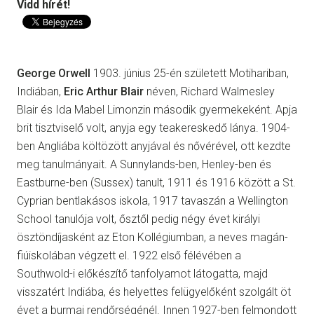
Vidd hírét!
George Orwell
1903. június 25-én született Motihariban,
Indiában,
Eric Arthur Blair
néven, Richard Walmesley
Blair és Ida Mabel Limonzin második gyermekeként. Apja
brit tisztviselő volt, anyja egy teakereskedő lánya. 1904-
ben Angliába költözött anyjával és nővérével, ott kezdte
meg tanulmányait. A Sunnylands-ben, Henley-ben és
Eastburne-ben (Sussex) tanult, 1911 és 1916 között a St.
Cyprian bentlakásos iskola, 1917 tavaszán a Wellington
School tanulója volt, ősztől pedig négy évet királyi
ösztöndíjasként az Eton Kollégiumban, a neves magán-
fiúiskolában végzett el. 1922 első félévében a
Southwold-i előkészítő tanfolyamot látogatta, majd
visszatért Indiába, és helyettes felügyelőként szolgált öt
évet a burmai rendőrségénél. Innen 1927-ben felmondott