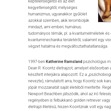
képtelenségeitől és az élet
kegyetlenségitől; mélységes
humanizmus, ugyanakkor gyűlölet
azokkal szemben, akik lerombolják
mindazt, ami emberi, humánus;
tudományos témák, pl. a kvantumelméletek és 
kvantummechanika területéről; valamint egy vi
végzet hatalma és megváltoztathatatlansága.
1997-ben
Katherine Ramsland
pszichológus me
Dean R. Koontz életrajzot, amelyet elsősorban a
készített interjúkra alapozott. Ez a „pszichobi
nevezte), rámutatott arra, hogy Koontz sok kar
jópár mozzanatát saját életéből merítette. Reg
Newport Beachben játszódik, ahol az író feleség
regényében is felbukkanó golden retriever vagy l
életrajzi ihletésű, hiszen Koontznak volt egy nag