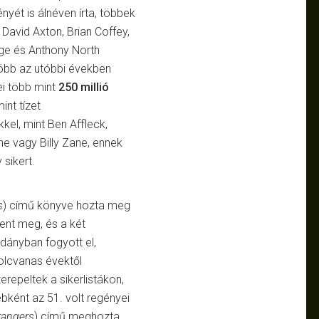
nyét is álnéven írta, többek
David Axton, Brian Coffey,
ige és Anthony North
több az utóbbi években
ei több mint
250 millió
int tízet
kel, mint Ben Affleck,
ne vagy Billy Zane, ennek
sikert.
s
) című könyve hozta meg
ent meg, és a két
dányban fogyott el,
yolcvanas évektől
epeltek a sikerlistákon,
ként az 51. volt regényei
rangers
) című meghozta