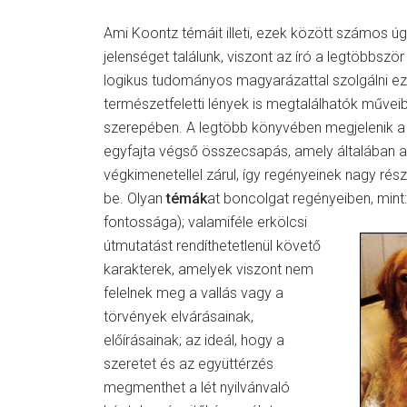
Ami Koontz témáit illeti, ezek között számos ú
jelenséget találunk, viszont az író a legtöbbszö
logikus tudományos magyarázattal szolgálni eze
természetfeletti lények is megtalálhatók művei
szerepében. A legtöbb könyvében megjelenik a 
egyfajta végső összecsapás, amely általában a
végkimenetellel zárul, így regényeinek nagy rés
be. Olyan
témák
at boncolgat regényeiben, mint: 
fontossága);
valamiféle erkölcsi
útmutatást rendíthetetlenül követő
karakterek, amelyek viszont nem
felelnek meg a vallás vagy a
törvények elvárásainak,
előírásainak; az ideál, hogy a
szeretet és az együttérzés
megmenthet a lét nyilvánvaló