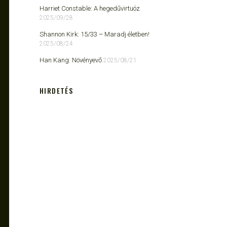
Harriet Constable: A hegedűvirtuóz
2025/09/28
Shannon Kirk: 15/33 ​– Maradj életben!
2025/08/24
Han Kang: Növényevő
2025/08/21
HIRDETÉS