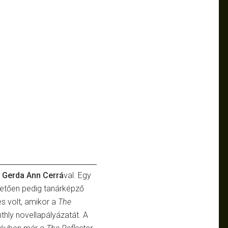
,
Gerda Ann Cerrá
val. Egy
vetően pedig tanárképző
es volt, amikor a
The
thly novellapályázatát.
A