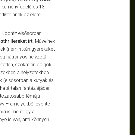
12 keményfedelű és 13
listájának az élére.
k, Koontz elsősorban
thrillereket írt
. Műveinek
ek (nem ritkán gyereküket
leg hátrányos helyzetű
tetlen, szokatlan dolgok
 ezekben a helyzetekben.
k (elsősorban a kutyák és
határtalan fantáziájában
áltozatosabb témájú
nyv – amelyekből évente
ra is ment, így a
nye is van, ami könnyen