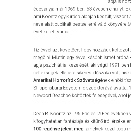
apja is hoz
édesanyja már 1969-ben, 53 évesen elhunyt. Ekk
ami Koontz egyik írása alapján készült, viszont 
neve alatt publikált bestsellerré váló könyvére (
évet kellett várnia.
Tíz évvel azt követően, hogy hozzájuk költözöt
megölni. Miután egy évvel később ismét próbál
apja pszichiátriai kezelését, aki végül 1991-ben 
nehézségek ellenére sikeres időszaka volt, his
Amerikai Horrorírók Szövetségé
nek elnöki ti
Shippensburgi Egyetem díszdoktorává avatta. 19
Newport Beachbe költöztek feleségével, ahol jel
Dean R. Koontz az 1960-as és ’70-es években vo
kifogyhatatlan fantáziája és kitűnő írói érzék
100 regénye jelent meg
, amelyek közül több m