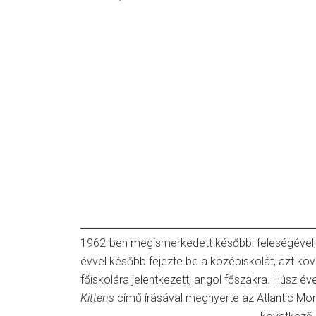
1962-ben megismerkedett későbbi feleségével
évvel később fejezte be a középiskolát, azt kö
főiskolára jelentkezett, angol főszakra. Húsz év
Kittens
című írásával megnyerte az Atlantic Mon