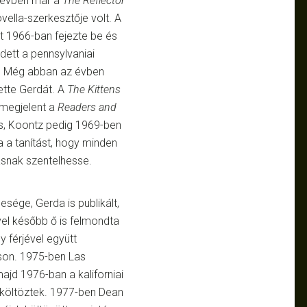
 évben már a
The Reflector
vella-szerkesztője volt. A
t 1966-ban fejezte be és
zdett a pennsylvaniai
. Még abban az évben
ette Gerdát. A
The Kittens
 megjelent a
Readers and
is, Koontz pedig 1969-ben
 a tanítást, hogy minden
rásnak szentelhesse.
lesége, Gerda is publikált,
vel később ő is felmondta
gy férjével együtt
on. 1975-ben Las
ajd 1976-ban a kaliforniai
költöztek. 1977-ben Dean