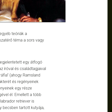
egyéb teóriák a
sszatérő téma a sors vagy
gjelentetett egy átfogó
z íróval és családtagjaival
ográfia” (ahogy Ramsland
akterét és regényeinek
ényeinek egy része
ével él. Emellett a több
abrador retriever is
y becsben tartott kutyája,