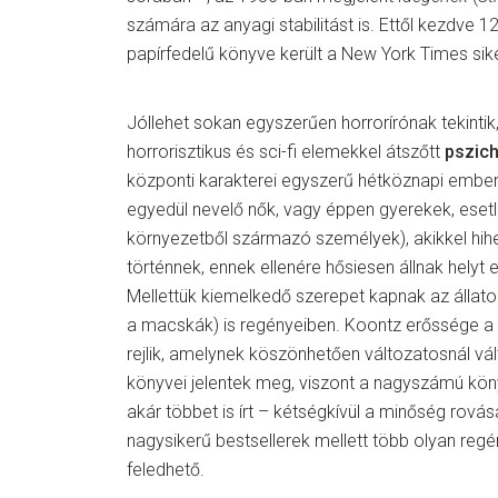
számára az anyagi stabilitást is. Ettől kezdve 
papírfedelű könyve került a New York Times siker
Jóllehet sokan egyszerűen horrorírónak tekinti
horrorisztikus és sci-fi elemekkel átszőtt
pszicho
központi karakterei egyszerű hétköznapi ember
egyedül nevelő nők, vagy éppen gyerekek, eset
környezetből származó személyek), akikkel hihe
történnek, ennek ellenére hősiesen állnak helyt
Mellettük kiemelkedő szerepet kapnak az állato
a macskák) is regényeiben. Koontz erőssége a 
rejlik, amelynek köszönhetően változatosnál v
könyvei jelentek meg, viszont a nagyszámú kö
akár többet is írt – kétségkívül a minőség rovásá
nagysikerű bestsellerek mellett több olyan regé
feledhető.