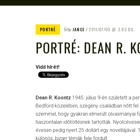
PORTRÉ
Írta
JANCE
2011/07/09
3:03 DU.
PORTRÉ: DEAN R. 
Vidd hírét!
Dean R. Koontz
1945. július 9-én született a pe
Bedford közelében, szegény családban nőtt fel. 
szemmel, hogy gyakran elmerült olvasmányai fa
haszontalan időtöltésnek tartották. Nyolcévesen 
évesen pedig nyert 25 dollárt egy novellájával
különös, bizarr témák fele fordult.