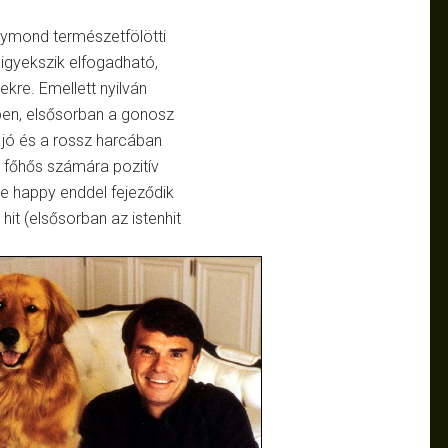
gymond természetfölötti
r igyekszik elfogadható,
kre. Emellett nyilván
ben, elsősorban a gonosz
jó és a rossz harcában
 főhős számára pozitív
ze happy enddel fejeződik
hit (elsősorban az istenhit