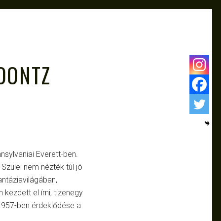
KOONTZ
nnsylvaniai Everett-ben.
Szülei nem nézték túl jó
ntáziavilágában,
kezdett el írni, tizenegy
. 1957-ben érdeklődése a