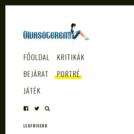
OLVASÓTEREM.COM
könyvekről könyvbarátoknak
FŐOLDAL
KRITIKÁK
– AZ EGÉSZSÉGES
OLVASÁS
BEJÁRAT
PORTRÉ
TÁMOGATÓJA
JÁTÉK
KERESÉS
LEGFRISEBB