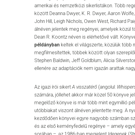
amerikai és nemzetközi sikerlistákon. Több regé
között Deanna Dwyer, K. R. Dwyer, Aaron Wolfe, 
John Hill, Leigh Nichols, Owen West, Richard Pa
álnéven jelentek meg regényei, amelyek közül 
Dean R. Koontz néven is elérhetővé vált. Könyv
példányban
keltek el világszerte, közülük több m
megfilmesítettek, többek között olyan szereplők
Stephen Baldwin, Jeff Goldblum, Alicia Silversto
ellenére az adaptációk nem igazán arattak nagy 
Az igazi írói sikert
A visszatérő
(angolul:
Whisper
számára, jóllehet akkor már közel 50 könyve jel
megelőző könyve is már több mint egymillió pél
utóbbiakat viszont álnéven jelentette meg. A n
kezdődően könyvei egyre nagyobb számban szer
és az első keményfedelű regénye – amely egyéb
sorában –, az 1986-ban megjelent
Idegenek
(
St