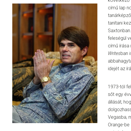
következő
című lap no
tanárképző
tanítani ke
Saxtonban
feleségül v
című írása
Writes
ban 
abbahagyta
idejét az í
1973-tól fe
sőt egy év
állását, ho
dolgozhass
Vegasba, m
Orange-be 