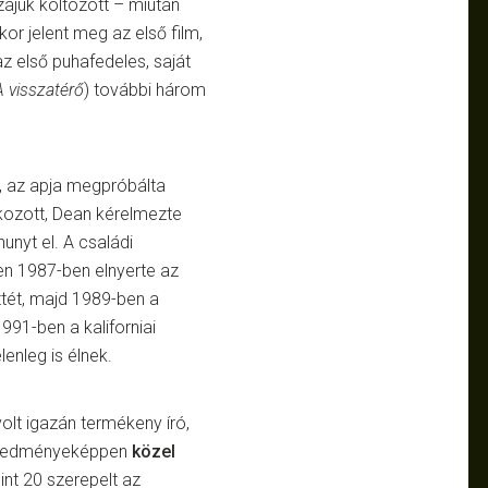
zájuk költözött – miután
or jelent meg az első film,
az első puhafedeles, saját
A visszatérő
) további három
t, az apja megpróbálta
kozott, Dean kérelmezte
hunyt el. A családi
zen 1987-ben elnyerte az
sztét, majd 1989-ben a
91-ben a kaliforniai
enleg is élnek.
lt igazán termékeny író,
e eredményeképpen
közel
int 20 szerepelt az