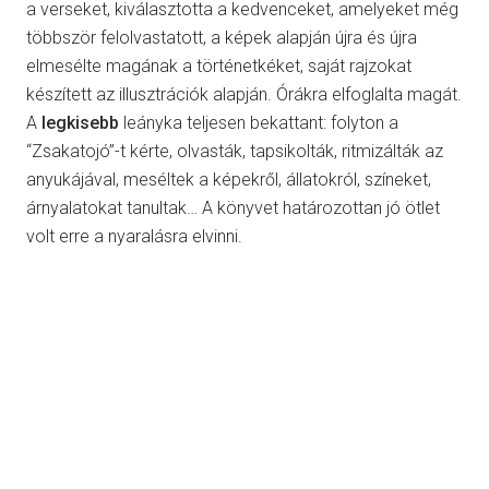
a verseket, kiválasztotta a kedvenceket, amelyeket még
többször felolvastatott, a képek alapján újra és újra
elmesélte magának a történetkéket, saját rajzokat
készített az illusztrációk alapján. Órákra elfoglalta magát.
A
legkisebb
leányka teljesen bekattant: folyton a
“Zsakatojó”-t kérte, olvasták, tapsikolták, ritmizálták az
anyukájával, meséltek a képekről, állatokról, színeket,
árnyalatokat tanultak… A könyvet határozottan jó ötlet
volt erre a nyaralásra elvinni.