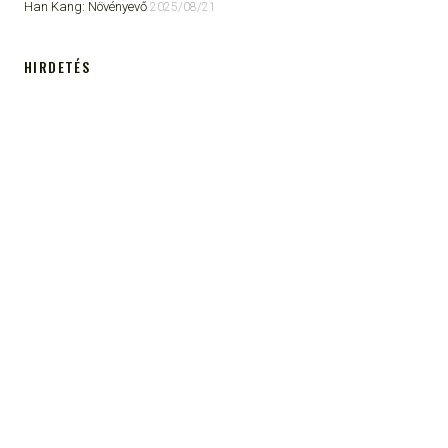
Han Kang: Növényevő
2025/08/21
HIRDETÉS