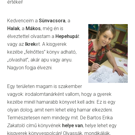
értékei!
Kedvenceim a
Sünvacsora
, a
Halak
, a
Mákos
, még én is
élveztettel olvastam a
Hepehupá
t
vagy az
Ikrek
et. A kisgyerek
kezébe „felnőttes” könyv adható,
„olvashat”, akár apu vagy anyu.
Nagyon fogja élvezni.
Egy területen magam is szakember
vagyok: irodalomtanárként vallom, hogy a gyerek
kezébe minél hamarabb könyvet kell adni. Ez is egy
olyan dolog, amit nem lehet elég hamar elkezdeni.
Természetesen nem mindegy mit. De Bartos Erika
Zakatoló
című könyvének
helye van
, helye lehet egy
kisgyerek könyvespolcán! Olvassák, mondikálják,