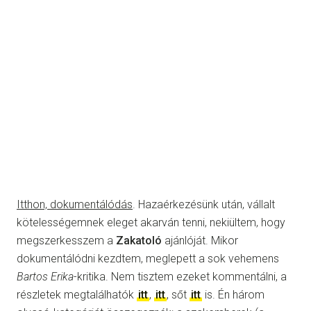
Itthon, dokumentálódás
. Hazaérkezésünk után, vállalt
kötelességemnek eleget akarván tenni, nekiültem, hogy
megszerkesszem a
Zakatoló
ajánlóját. Mikor
dokumentálódni kezdtem, meglepett a sok vehemens
Bartos Erika
-kritika. Nem tisztem ezeket kommentálni, a
részletek megtalálhatók
itt
,
itt
, sőt
itt
is. Én három