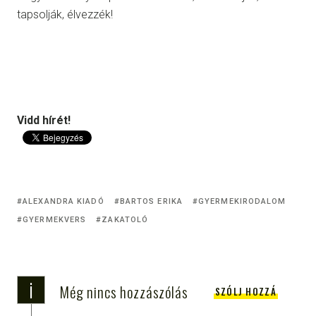
tapsolják, élvezzék!
Vidd hírét!
ALEXANDRA KIADÓ
BARTOS ERIKA
GYERMEKIRODALOM
GYERMEKVERS
ZAKATOLÓ
i
Még nincs hozzászólás
SZÓLJ HOZZÁ