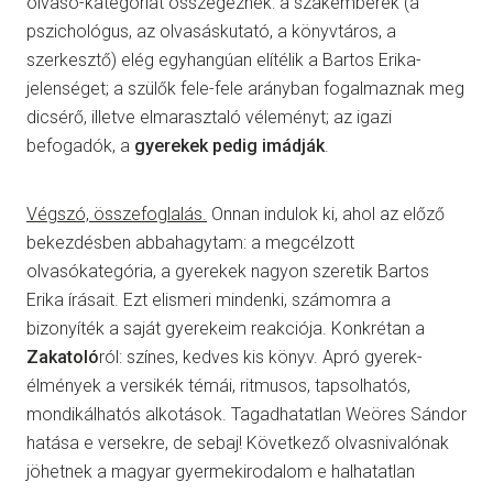
olvasó-kategóriát összegeznék: a szakemberek (a
pszichológus, az olvasáskutató, a könyvtáros, a
szerkesztő) elég egyhangúan elítélik a Bartos Erika-
jelenséget; a szülők fele-fele arányban fogalmaznak meg
dicsérő, illetve elmarasztaló véleményt; az igazi
befogadók, a
gyerekek pedig imádják
.
Végszó, összefoglalás.
Onnan indulok ki, ahol az előző
bekezdésben abbahagytam: a megcélzott
olvasókategória, a gyerekek nagyon szeretik Bartos
Erika írásait. Ezt elismeri mindenki, számomra a
bizonyíték a saját gyerekeim reakciója. Konkrétan a
Zakatoló
ról: színes, kedves kis könyv. Apró gyerek-
élmények a versikék témái, ritmusos, tapsolhatós,
mondikálhatós alkotások. Tagadhatatlan Weöres Sándor
hatása e versekre, de sebaj! Következő olvasnivalónak
jöhetnek a magyar gyermekirodalom e halhatatlan