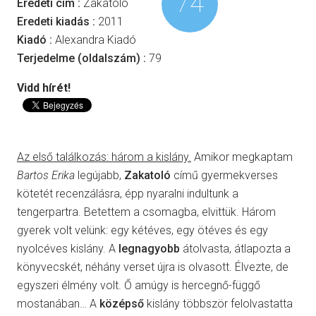
74
Eredeti cím :
Zakatoló
Eredeti kiadás :
2011
Kiadó :
Alexandra Kiadó
Terjedelme (oldalszám) :
79
Vidd hírét!
Az első találkozás: három a kislány.
Amikor megkaptam
Bartos Erika
legújabb,
Zakatoló
című gyermekverses
kötetét recenzálásra, épp nyaralni indultunk a
tengerpartra. Betettem a csomagba, elvittük. Három
gyerek volt velünk: egy kétéves, egy ötéves és egy
nyolcéves kislány. A
legnagyobb
átolvasta, átlapozta a
könyvecskét, néhány verset újra is olvasott. Élvezte, de
egyszeri élmény volt. Ő amúgy is hercegnő-függő
mostanában… A
középső
kislány többször felolvastatta