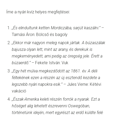
Íme a nyári kvíz helyes megfejtései:
„És elindultunk ketten Mordiczába, sarjút kaszálni.”
–
Tamási Áron: Bölcső és bagoly
„Ekkor már nagyon meleg napok jártak. A búzaszálak
bajusza olyan lett, mint az arany, és derekuk is
megkeményedett, ami pedig az öregség jele. Érett a
búzaerdő.”
– Fekete István: Vuk
„Egy hét múlva megkezdődött az 1861. év. A déli
féltekének ezen a részén az új esztendő kezdete a
legszebb nyári napokra esik.”
– Jules Verne: Kétévi
vakáció
„Észak-Amerika keleti részén forrók a nyarak. Ezt a
hőséget alig lehetett észrevenni Oswegóban,
történetünk idején, mert egyrészt az erdő küldte felé