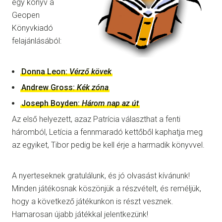
egy könyv a
Geopen
Könyvkiadó
felajánlásából:
Donna Leon:
Vérző kövek
Andrew Gross:
Kék zóna
Joseph Boyden:
Három nap az út
Az első helyezett, azaz Patrícia választhat a fenti
háromból, Letícia a fennmaradó kettőből kaphatja meg
az egyiket, Tibor pedig be kell érje a harmadik könyvvel.
A nyerteseknek gratulálunk, és jó olvasást kívánunk!
Minden játékosnak köszönjük a részvételt, és reméljük,
hogy a következő játékunkon is részt vesznek.
Hamarosan újabb játékkal jelentkezünk!