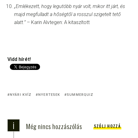
„Emlékezett, hogy legutóbb nyár volt, mikor itt járt, és
majd megfulladt a hőségtől a rosszul szigetelt tető
alatt.”
– Karin Alvtegen: A kitaszított
Vidd hírét!
NYÁRI KVÍZ
NYERTESEK
SUMMERQUIZ
i
Még nincs hozzászólás
SZÓLJ HOZZÁ