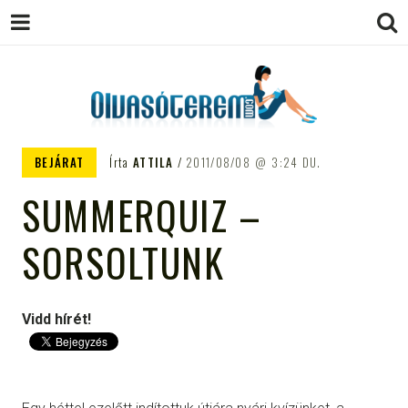
OLVASÓTEREM.COM – AZ
könyvekről könyvbarátoknak
BEJÁRAT
Írta
ATTILA
2011/08/08
3:24 DU.
EGÉSZSÉGES OLVASÁS
SUMMERQUIZ –
TÁMOGATÓJA
SORSOLTUNK
Vidd hírét!