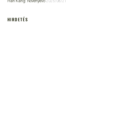
Han Kang: Növényevő
2025/08/21
HIRDETÉS