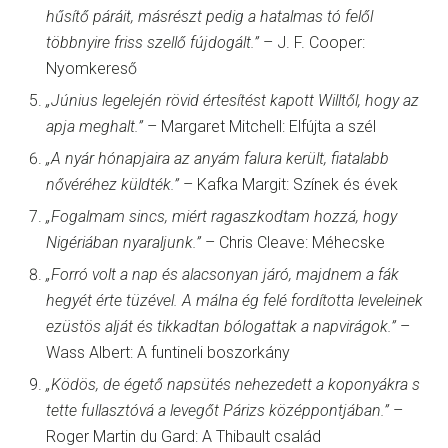
hűsítő páráit, másrészt pedig a hatalmas tó felől
többnyire friss szellő fújdogált.”
– J. F. Cooper:
Nyomkereső
„Június legelején rövid értesítést kapott Willtől, hogy az
apja meghalt.”
– Margaret Mitchell: Elfújta a szél
„A nyár hónapjaira az anyám falura került, fiatalabb
nővéréhez küldték.”
– Kafka Margit: Színek és évek
„Fogalmam sincs, miért ragaszkodtam hozzá, hogy
Nigériában nyaraljunk.”
– Chris Cleave: Méhecske
„Forró volt a nap és alacsonyan járó, majdnem a fák
hegyét érte tüzével. A málna ég felé fordította leveleinek
ezüstös alját és tikkadtan bólogattak a napvirágok.”
–
Wass Albert: A funtineli boszorkány
„Ködös, de égető napsütés nehezedett a koponyákra s
tette fullasztóvá a levegőt Párizs középpontjában.”
–
Roger Martin du Gard: A Thibault család