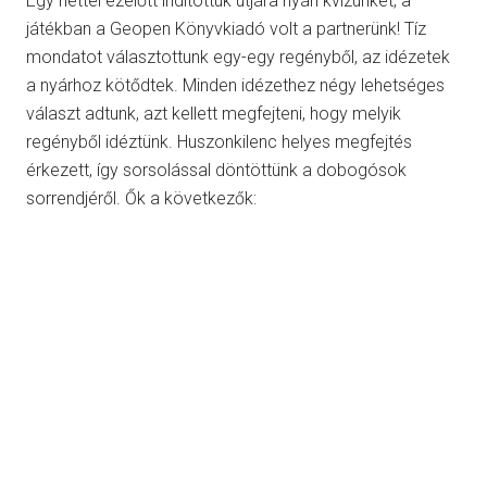
Egy héttel ezelőtt indítottuk útjára nyári kvízünket, a
játékban a Geopen Könyvkiadó volt a partnerünk! Tíz
mondatot választottunk egy-egy regényből, az idézetek
a nyárhoz kötődtek. Minden idézethez négy lehetséges
választ adtunk, azt kellett megfejteni, hogy melyik
regényből idéztünk. Huszonkilenc helyes megfejtés
érkezett, így sorsolással döntöttünk a dobogósok
sorrendjéről. Ők a következők: