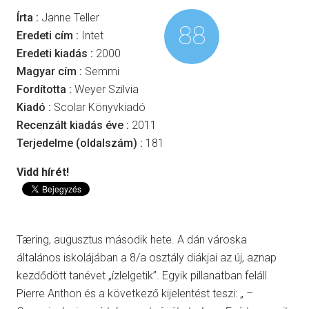
Írta :
Janne Teller
88
Eredeti cím :
Intet
Eredeti kiadás :
2000
Magyar cím :
Semmi
Fordította :
Weyer Szilvia
Kiadó :
Scolar Könyvkiadó
Recenzált kiadás éve :
2011
Terjedelme (oldalszám) :
181
Vidd hírét!
Tæring, augusztus második hete. A dán városka
általános iskolájában a 8/a osztály diákjai az új, aznap
kezdődött tanévet „ízlelgetik”. Egyik pillanatban feláll
Pierre Anthon és a következő kijelentést teszi: „
–