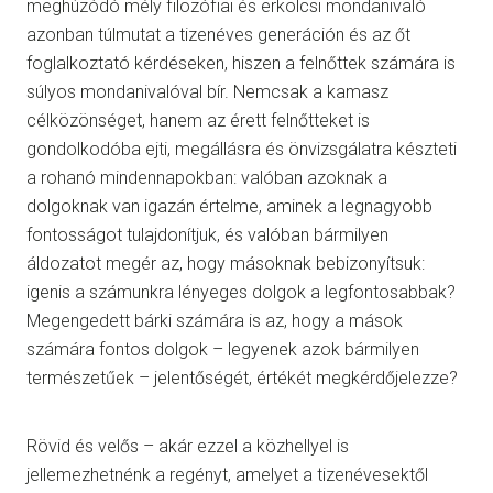
meghúzódó mély filozófiai és erkölcsi mondanivaló
azonban túlmutat a tizenéves generáción és az őt
foglalkoztató kérdéseken, hiszen a felnőttek számára is
súlyos mondanivalóval bír. Nemcsak a kamasz
célközönséget, hanem az érett felnőtteket is
gondolkodóba ejti, megállásra és önvizsgálatra készteti
a rohanó mindennapokban: valóban azoknak a
dolgoknak van igazán értelme, aminek a legnagyobb
fontosságot tulajdonítjuk, és valóban bármilyen
áldozatot megér az, hogy másoknak bebizonyítsuk:
igenis a számunkra lényeges dolgok a legfontosabbak?
Megengedett bárki számára is az, hogy a mások
számára fontos dolgok – legyenek azok bármilyen
természetűek – jelentőségét, értékét megkérdőjelezze?
Rövid és velős – akár ezzel a közhellyel is
jellemezhetnénk a regényt, amelyet a tizenévesektől