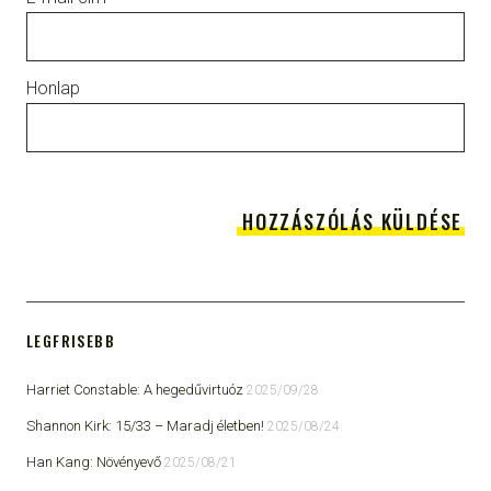
Honlap
LEGFRISEBB
Harriet Constable: A hegedűvirtuóz
2025/09/28
Shannon Kirk: 15/33 ​– Maradj életben!
2025/08/24
Han Kang: Növényevő
2025/08/21