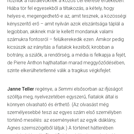
hozniuk a hátralévőknek a közös cél elérése érdekében.
Hiába tör fel egyesekből a tiltakozás, a kétely, hogy
helyes-e, megengedhető-e az, amit tesznek, a közösségi
kényszerítő erő – amit nyilván azok elszántsága táplál a
legjobban, akiknek már le kellett mondaniuk valami
számukra fontosról – felülkerekedik ezen. Amikor pedig
kicsúszik az irányítás a fiatalok kezéből, kirobban a
botrány, a szülők, a rendőrség, a média is felkapja a fejét,
de Pierre Anthon hajthatatlan marad meggyőződésében,
szinte elkerülhetetlenné válik a tragikus végkifejlet.
Janne Teller
regénye, a
Semmi
elsősorban az ifjúságot
szólítja meg, nyelvezetében egyszerű, fiatalok által is
könnyen olvasható és érthető. (Az olvasást még
személyesebbé teszi az egyes szám első személyben
történő mesélés: az eseményeket az egyik diáklány,
Agnes szemszögéből látjuk.) A történet hátterében