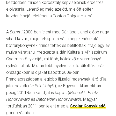
kezdődően minden korosztály képviselőinek érdemes
elolvasnia. Lehetőleg még azelőtt, mielőtt építeni
kezdené saját életében a Fontos Dolgok Halmát.
A
Semmi
2000-ben jelent meg Dániában, ahol előbb nagy
vihart kavart, majd felkapottá vált: megjelenése után
botránykönyvnek minősítették és betiltották, majd egy év
múlva váratlanul megkapta a dán Kulturális Minisztérium
Gyermekkönyv-díját, mi több, kötelező olvasmánnyá
nyilvánították. Miután több nyelvre is lefordították, más
országokban is díjakat kapott: 2008-ban
Franciaországban a legjobb ifjúsági regénynek járó díjjal
jutalmazták (
Le Prix Libbylit
), az Egyesült Államokban
pedig 2011-ben két díjat is kapott (
Michael L. Printz
Honor Award
és
Batchelder Honor Award
). Magyar
fordításban 2011-ben jelent meg a
Scolar Könyvkiadó
gondozásában.