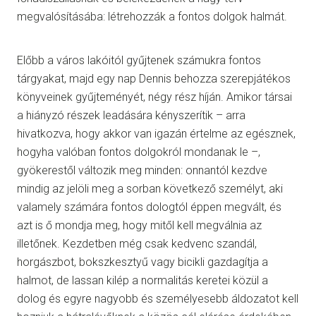
megvalósításába: létrehozzák a fontos dolgok halmát.
Előbb a város lakóitól gyűjtenek számukra fontos
tárgyakat, majd egy nap Dennis behozza szerepjátékos
könyveinek gyűjteményét, négy rész híján. Amikor társai
a hiányzó részek leadására kényszerítik – arra
hivatkozva, hogy akkor van igazán értelme az egésznek,
hogyha valóban fontos dolgokról mondanak le –,
gyökerestől változik meg minden: onnantól kezdve
mindig az jelöli meg a sorban következő személyt, aki
valamely számára fontos dologtól éppen megvált, és
azt is ő mondja meg, hogy mitől kell megválnia az
illetőnek. Kezdetben még csak kedvenc szandál,
horgászbot, bokszkesztyű vagy bicikli gazdagítja a
halmot, de lassan kilép a normalitás keretei közül a
dolog és egyre nagyobb és személyesebb áldozatot kell