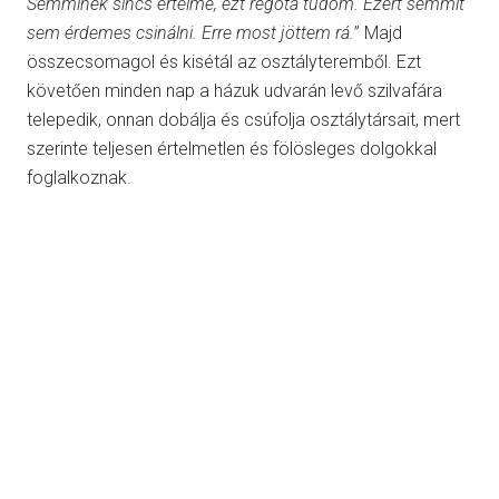
Semminek sincs értelme, ezt régóta tudom. Ezért semmit
sem érdemes csinálni. Erre most jöttem rá.
” Majd
összecsomagol és kisétál az osztályteremből. Ezt
követően minden nap a házuk udvarán levő szilvafára
telepedik, onnan dobálja és csúfolja osztálytársait, mert
szerinte teljesen értelmetlen és fölösleges dolgokkal
foglalkoznak.