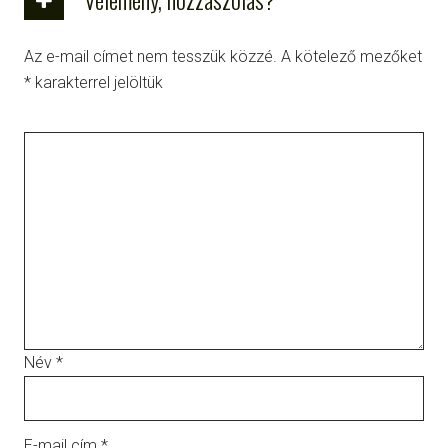
Az e-mail címet nem tesszük közzé.
A kötelező mezőket
*
karakterrel jelöltük
Név
*
E-mail cím
*