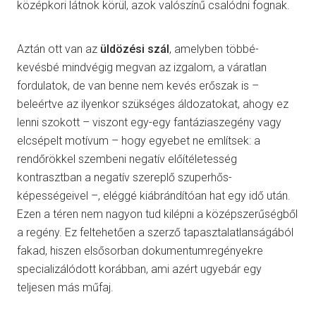
középkori látnok körül, azok valószínű csalódni fognak.
Aztán ott van az
üldözési szál
, amelyben többé-
kevésbé mindvégig megvan az izgalom, a váratlan
fordulatok, de van benne nem kevés erőszak is –
beleértve az ilyenkor szükséges áldozatokat, ahogy ez
lenni szokott – viszont egy-egy fantáziaszegény vagy
elcsépelt motívum – hogy egyebet ne említsek: a
rendőrökkel szembeni negatív előítéletesség
kontrasztban a negatív szereplő szuperhős-
képességeivel –, eléggé kiábrándítóan hat egy idő után.
Ezen a téren nem nagyon tud kilépni a középszerűségből
a regény. Ez feltehetően a szerző tapasztalatlanságából
fakad, hiszen elsősorban dokumentumregényekre
specializálódott korábban, ami azért ugyebár egy
teljesen más műfaj.