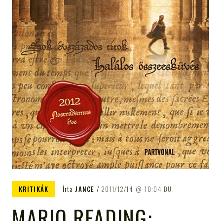
KRITIKÁK
Írta
JANCE
2011/12/14
10:04 DU.
MARIO READING: