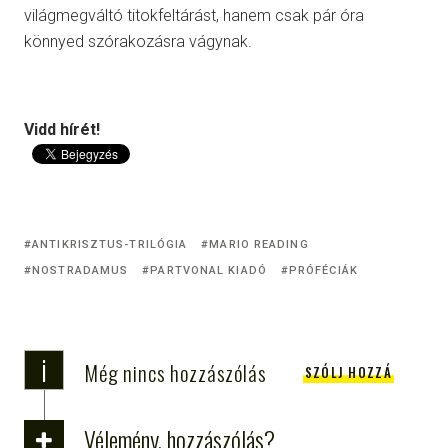
világmegváltó titokfeltárást, hanem csak pár óra
könnyed szórakozásra vágynak.
Vidd hírét!
ANTIKRISZTUS-TRILÓGIA
MARIO READING
NOSTRADAMUS
PARTVONAL KIADÓ
PRÓFÉCIÁK
i
Még nincs hozzászólás
SZÓLJ HOZZÁ
Vélemény, hozzászólás?