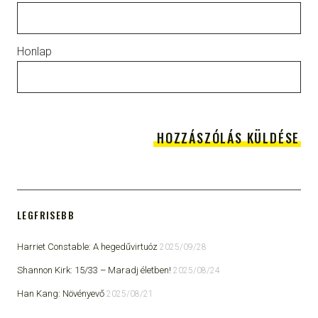
Honlap
LEGFRISEBB
Harriet Constable: A hegedűvirtuóz
2025/09/28
Shannon Kirk: 15/33 ​– Maradj életben!
2025/08/24
Han Kang: Növényevő
2025/08/21