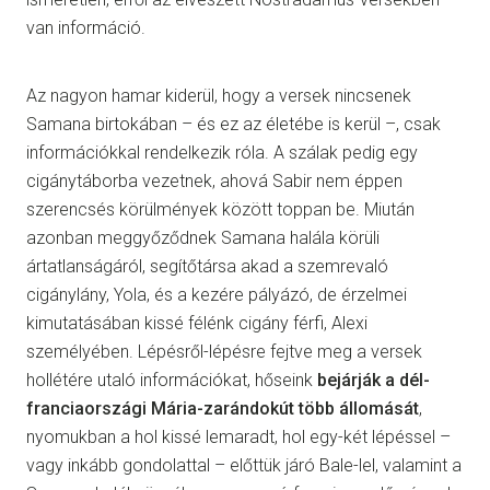
van információ.
Az nagyon hamar kiderül, hogy a versek nincsenek
Samana birtokában – és ez az életébe is kerül –, csak
információkkal rendelkezik róla. A szálak pedig egy
cigánytáborba vezetnek, ahová Sabir nem éppen
szerencsés körülmények között toppan be. Miután
azonban meggyőződnek Samana halála körüli
ártatlanságáról, segítőtársa akad a szemrevaló
cigánylány, Yola, és a kezére pályázó, de érzelmei
kimutatásában kissé félénk cigány férfi, Alexi
személyében. Lépésről-lépésre fejtve meg a versek
hollétére utaló információkat, hőseink
bejárják a dél-
franciaországi Mária-zarándokút több állomását
,
nyomukban a hol kissé lemaradt, hol egy-két lépéssel –
vagy inkább gondolattal – előttük járó Bale-lel, valamint a