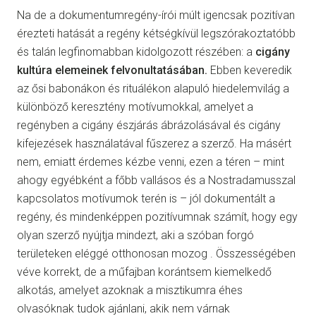
Na de a dokumentumregény-írói múlt igencsak pozitívan
érezteti hatását a regény kétségkívül legszórakoztatóbb
és talán legfinomabban kidolgozott részében: a
cigány
kultúra elemeinek felvonultatásában.
Ebben keveredik
az ősi babonákon és rituálékon alapuló hiedelemvilág a
különböző keresztény motívumokkal, amelyet a
regényben a cigány észjárás ábrázolásával és cigány
kifejezések használatával fűszerez a szerző. Ha másért
nem, emiatt érdemes kézbe venni, ezen a téren – mint
ahogy egyébként a főbb vallásos és a Nostradamusszal
kapcsolatos motívumok terén is – jól dokumentált a
regény, és mindenképpen pozitívumnak számít, hogy egy
olyan szerző nyújtja mindezt, aki a szóban forgó
területeken eléggé otthonosan mozog . Összességében
véve korrekt, de a műfajban korántsem kiemelkedő
alkotás, amelyet azoknak a misztikumra éhes
olvasóknak tudok ajánlani, akik nem várnak