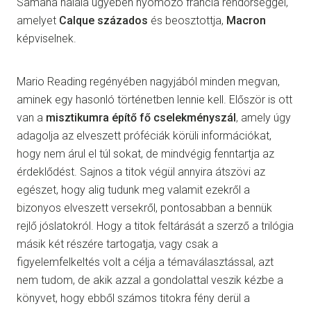
Samana halála ügyében nyomozó francia rendőrséggel,
amelyet
Calque százados
és beosztottja,
Macron
képviselnek.
Mario Reading regényében nagyjából minden megvan,
aminek egy hasonló történetben lennie kell. Először is ott
van a
misztikumra építő fő cselekményszál
, amely úgy
adagolja az elveszett próféciák körüli információkat,
hogy nem árul el túl sokat, de mindvégig fenntartja az
érdeklődést. Sajnos a titok végül annyira átszövi az
egészet, hogy alig tudunk meg valamit ezekről a
bizonyos elveszett versekről, pontosabban a bennük
rejlő jóslatokról. Hogy a titok feltárását a szerző a trilógia
másik két részére tartogatja, vagy csak a
figyelemfelkeltés volt a célja a témaválasztással, azt
nem tudom, de akik azzal a gondolattal veszik kézbe a
könyvet, hogy ebből számos titokra fény derül a