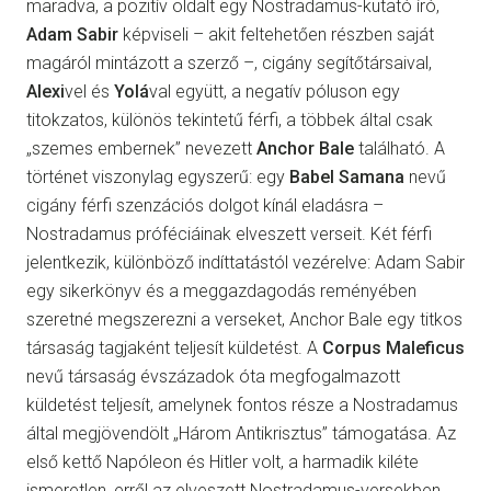
maradva, a pozitív oldalt egy Nostradamus-kutató író,
Adam Sabir
képviseli – akit feltehetően részben saját
magáról mintázott a szerző –, cigány segítőtársaival,
Alexi
vel és
Yolá
val együtt, a negatív póluson egy
titokzatos, különös tekintetű férfi, a többek által csak
„szemes embernek” nevezett
Anchor Bale
található. A
történet viszonylag egyszerű: egy
Babel Samana
nevű
cigány férfi szenzációs dolgot kínál eladásra –
Nostradamus próféciáinak elveszett verseit. Két férfi
jelentkezik, különböző indíttatástól vezérelve: Adam Sabir
egy sikerkönyv és a meggazdagodás reményében
szeretné megszerezni a verseket, Anchor Bale egy titkos
társaság tagjaként teljesít küldetést. A
Corpus Maleficus
nevű társaság évszázadok óta megfogalmazott
küldetést teljesít, amelynek fontos része a Nostradamus
által megjövendölt „Három Antikrisztus” támogatása. Az
első kettő Napóleon és Hitler volt, a harmadik kiléte
ismeretlen, erről az elveszett Nostradamus-versekben