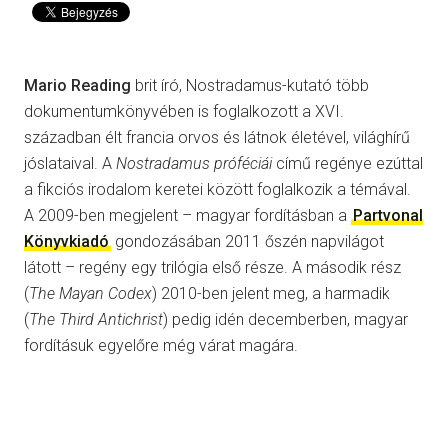
Mario Reading
brit író, Nostradamus-kutató több
dokumentumkönyvében is foglalkozott a XVI.
században élt francia orvos és látnok életével, világhírű
jóslataival. A
Nostradamus próféciái
című regénye ezúttal
a fikciós irodalom keretei között foglalkozik a témával.
A 2009-ben megjelent – magyar fordításban a
Partvonal
Könyvkiadó
gondozásában 2011 őszén napvilágot
látott – regény egy trilógia első része. A második rész
(
The Mayan Codex
) 2010-ben jelent meg, a harmadik
(
The Third Antichrist
) pedig idén decemberben, magyar
fordításuk egyelőre még várat magára.