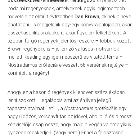
összeesküvés-elméleteket feldolgozó
szórakoztató
irodalmi regényeknek, amelyeknek egyik legismertebb
művelője az elmúlt évtizedben
Dan Brown
, akinek a neve
óhatatlanul is megjelenik egy-egy könyv ajánlójában, akár
összehasonlítási alapként, akár figyelemfelkeltőként. A
szóban forgó regények jelentős részére – többek között
Brown regényeire is – jellemző vallásos motívumok
mellett Reading egy igen népszerű és vitatott téma –
Nostradamus próféciái elveszett 58 versének rejtélye –
köré építi a regényt.
Ahogy ez a hasonló regények kilencven százalékában
lenni szokott – legalábbis ami az én ilyen jellegű
tapasztalataimat illeti –, a
Nostradamus próféciái
is egy
nagy üldözés, versenyfutás az idővel, ahol a jó és a rossz
képviselője csap össze, hogy majd a végén valamelyikük
győzedelmeskedjen. (Vagy nem.) Ennél a felosztásnál