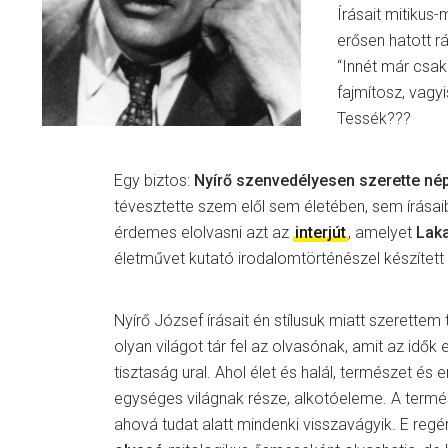
Írásait mitikus-m
erősen hatott r
“Innét már csak
fajmítosz, vagyi
Tessék???
Egy biztos:
Nyírő szenvedélyesen szerette né
tévesztette szem elől sem életében, sem írásaib
érdemes elolvasni azt az
interjút
, amelyet
Laka
életművet kutató irodalomtörténészel készített
Nyírő József írásait én stílusuk miatt szerettem
olyan világot tár fel az olvasónak, amit az idők e
tisztaság ural. Ahol élet és halál, természet 
egységes világnak része, alkotóeleme. A termés
ahová tudat alatt mindenki visszavágyik. E reg