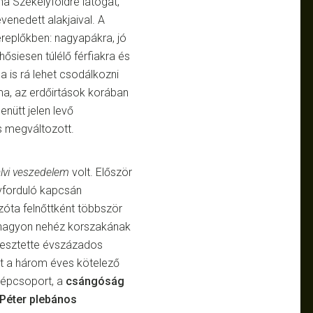
a Székelyföldre látogat,
venedett alakjaival. A
ereplőkben: nagyapákra, jó
siesen túlélő férfiakra és
a is rá lehet csodálkozni
ma, az erdőirtások korában
enütt jelen levő
is megváltozott.
lvi veszedelem
volt. Először
vforduló kapcsán
zóta felnőttként többször
agyon nehéz korszakának
lvesztette évszázados
ért a három éves kötelező
 népcsoport, a
csángóság
 Péter plebános