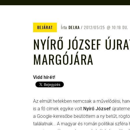
BEJÁRAT
Írta
DELKA
2012/05/25
10:18 DU.
NYÍRŐ JÓZSEF ÚJR
MARGÓJÁRA
Vidd hírét!
Az elmúlt hetekben nemcsak a művelődési, hanem
is a fő címek egyike volt
Nyírő József
újrateme
a Google-keresőbe beütöttem a
ny
betűt, rögtö
találatnak… A magyar és román politikai szféra 