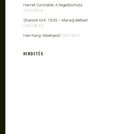
Harriet Constable: A hegedűvirtuóz
2025/09/28
Shannon Kirk: 15/33 ​– Maradj életben!
2025/08/24
Han Kang: Növényevő
2025/08/21
HIRDETÉS