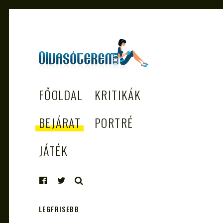
OLVASÓTEREM.COM
könyvekről könyvbarátoknak
FŐOLDAL
KRITIKÁK
– AZ EGÉSZSÉGES
OLVASÁS
BEJÁRAT
PORTRÉ
TÁMOGATÓJA
JÁTÉK
KERESÉS
LEGFRISEBB