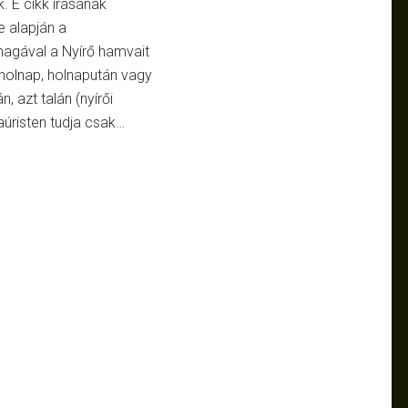
. E cikk írásának
 alapján a
agával a Nyírő hamvait
t holnap, holnapután vagy
 azt talán (nyírői
úristen tudja csak…