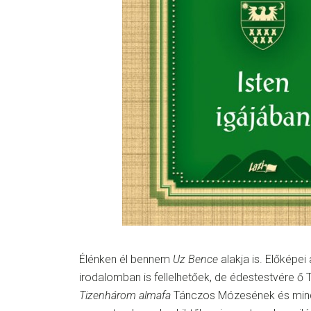
Élénken él bennem
Uz Bence
alakja is. Előképei 
irodalomban is fellelhetőek, de édestestvére ő 
Tizenhárom almafa
Tánczos Mózesének és min