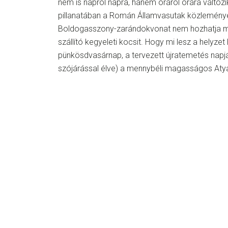
nem is napról napra, hanem óráról órára változik
pillanatában a Román Államvasutak közleménye
Boldogasszony-zarándokvonat nem hozhatja m
szállító kegyeleti kocsit. Hogy mi lesz a helyze
pünkösdvasárnap, a tervezett újratemetés napján,
szójárással élve) a mennybéli magasságos Atya