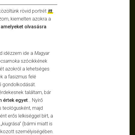
közöltünk rövid portrét
itt
.
zom, kiemelten azokra a
 amelyeket olvasásra
d idézzem ide a
Magyar
pcsarnoka
szócikkének
ét azokról a lehetséges
k a fasizmus felé
rő gondolkodását.
rdekesnek találtam, bár
 értek egyet
… Nyírő
s teológusként, majd
nt erős lelkiséggel bírt, a
„kiugrása” (bármi miatt is
 okozott személyiségében.