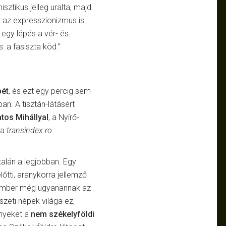
isztikus jelleg uralta, majd
á az expresszionizmus is.
 egy lépés a vér- és
s: a fasiszta köd.”
pét
, és ezt egy percig sem
an. A tisztán-látásért
tos Mihállyal
, a Nyírő-
 a
transindex.ro
.
 talán a legjobban. Egy
lőtti, aranykorra jellemző
és ember még ugyanannak az
zeti népek világa ez,
ényeket a
nem székelyföldi