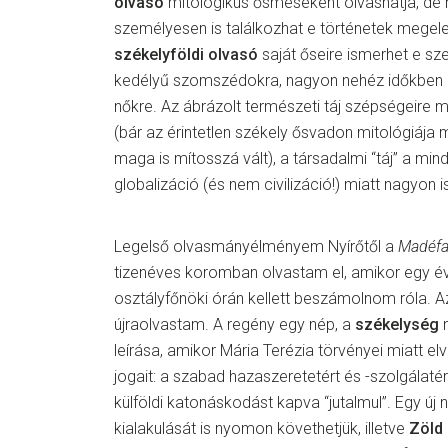
olvasó
mitologikus ősmeseként olvashatja, de h
személyesen is találkozhat e történetek megele
székelyföldi olvasó
saját őseire ismerhet e sz
kedélyű szomszédokra, nagyon nehéz időkben hő
nőkre. Az ábrázolt természeti táj szépségeire m
(bár az érintetlen székely ősvadon mitológiája 
maga is mítosszá vált), a társadalmi “táj” a mind
globalizáció (és nem civilizáció!) miatt nagyon 
Legelső olvasmányélményem Nyírőtől a
Madéfa
tizenéves koromban olvastam el, amikor egy é
osztályfőnöki órán kellett beszámolnom róla. A
újraolvastam. A regény egy nép, a
székelység
n
leírása, amikor Mária Terézia törvényei miatt e
jogait: a szabad hazaszeretetért és -szolgálat
külföldi katonáskodást kapva “jutalmul”. Egy új
kialakulását is nyomon követhetjük, illetve
Zöld