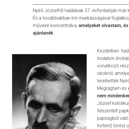
Nyírő Józsefről halálának 57. évfordulóján már 
Én a továbbiakban írói munkásságával foglalko
műveire koncentrálva,
amelyeket olvastam, és
ajánlanék
.
Kezdetben had
Irodalom Arcké
vonatkozó rész
okokról, amelye
terelhették Nyí
Megrágtam és é
nem mindenben
József katoliku
felszentelt papké
papságból való 
történt) törést