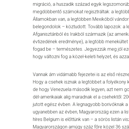
migráció, a huszadik század egyik legszomorúb
megdöbbentő számokat regisztráltak: a legtöb
Államokban van, a legtöbben Mexikóból vándorol
belegondolok – köztudott. Tovább lapozok: a 
Afganisztánból és Irakból származik (az amerikai
évtizedének eredménye), a legtöbb menekültet 
fogad be – természetes. Jegyezzük meg jól ez
hogy változni fog a közel-keleti helyzet, és azza
Vannak ám vidámabb fejezetei is az első részne
Hogy a csehek isznak a legtöbbet a folyékony 
de hogy Venezuela második legyen, azt nem go
dél-amerikaiak alig maradnak el a csehektől: 200
jutott egész évben. A legnagyobb borivóknak a 
ugyanebben az évben, Magyarország ezen a listán
híres Belgium is előttünk van – a sörös listán vi
Magyarországon amúgy száz főre közel 36 szám