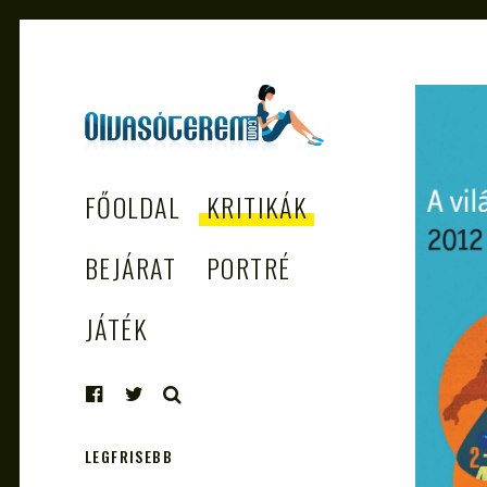
OLVASÓTEREM.COM
könyvekről könyvbarátoknak
FŐOLDAL
KRITIKÁK
– AZ EGÉSZSÉGES
OLVASÁS
BEJÁRAT
PORTRÉ
TÁMOGATÓJA
JÁTÉK
KERESÉS
LEGFRISEBB