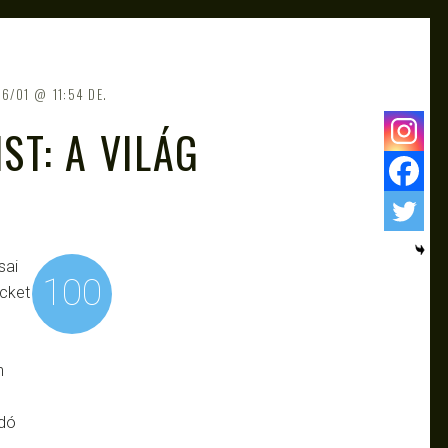
06/01
11:54 DE.
ST: A VILÁG
sai
100
cket
n
adó