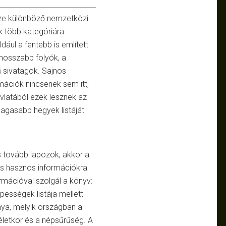
sze különböző nemzetközi
k több kategóriára
dául a fentebb is említett
hosszabb folyók, a
 sivatagok. Sajnos
mációk nincsenek sem itt,
vlatából ezek lesznek az
agasabb hegyek listáját
 tovább lapozok, akkor a
s hasznos információkra
rmációval szolgál a könyv:
ességek listája mellett
nya, melyik országban a
életkor és a népsűrűség. A