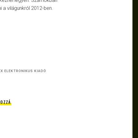
ig kéznél legyen. Számokban
i a világunkról 2012-ben.
X ELEKTRONIKUS KIADÓ
HOZZÁ