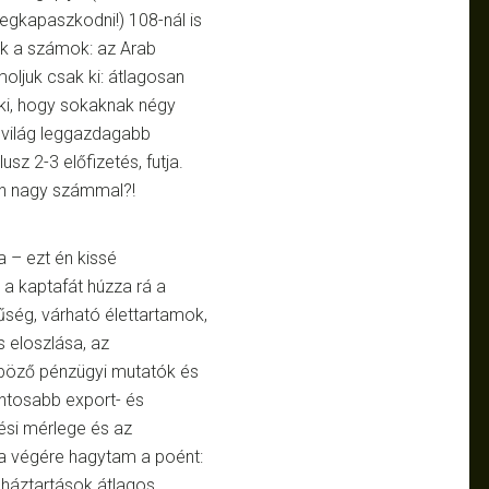
egkapaszkodni!) 108-nál is
k a számok: az Arab
oljuk csak ki: átlagosan
 ki, hogy sokaknak négy
b világ leggazdagabb
sz 2-3 előfizetés, futja.
n nagy számmal?!
 – ezt én kissé
a kaptafát húzza rá a
ség, várható élettartamok,
 eloszlása, az
nböző pénzügyi mutatók és
ontosabb export- és
tési mérlege és az
 a végére hagytam a poént:
 háztartások átlagos