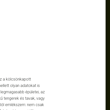
z a kölcsönkapott
llett olyan adatokat is
i, legmagasabb épületei, az
tű tengerek és tavak, vagy
 Jól emlékszem: nem csak