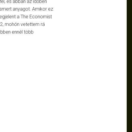
fel, és abban az időben
ismert anyagot. Amikor ez
gjelent a The Economist
12, mohón vetettem rá
ebben ennél több