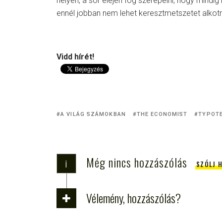
helyen, a sor elején fog szerepelni, hogy mind
ennél jobban nem lehet keresztmetszetet alkotn
Vidd hírét!
A VILÁG SZÁMOKBAN
THE ECONOMIST
TYPOTE
Még nincs hozzászólás
i
SZÓLJ 
Vélemény, hozzászólás?