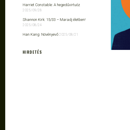
Harriet Constable: A hegedűvirtuóz
2025/09/28
Shannon Kirk: 15/33 ​– Maradj életben!
2025/08/24
Han Kang: Növényevő
2025/08/21
HIRDETÉS