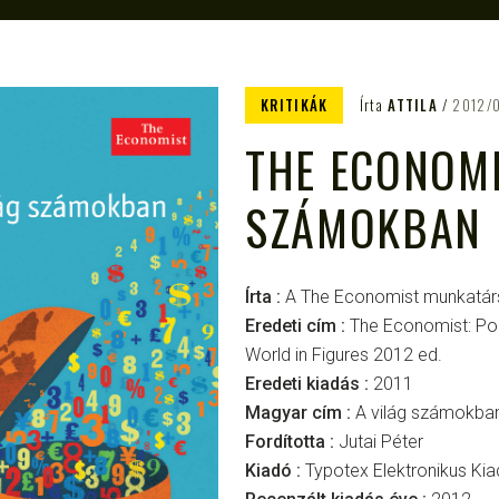
KRITIKÁK
Írta
ATTILA
2012/
THE ECONOMI
SZÁMOKBAN
Írta :
A The Economist munkatár
Eredeti cím :
The Economist: Po
World in Figures 2012 ed.
Eredeti kiadás :
2011
Magyar cím :
A világ számokba
Fordította :
Jutai Péter
Kiadó :
Typotex Elektronikus Ki