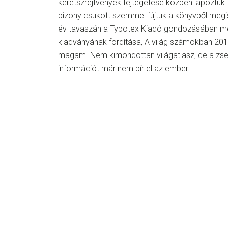
keretszrejtvények fejtegetése közben lapoztuk 
bizony csukott szemmel fújtuk a könyvből meg
év tavaszán a Typotex Kiadó gondozásában me
kiadványának fordítása, A világ számokban 20
magam. Nem kimondottan világatlasz, de a zs
információt már nem bír el az ember.