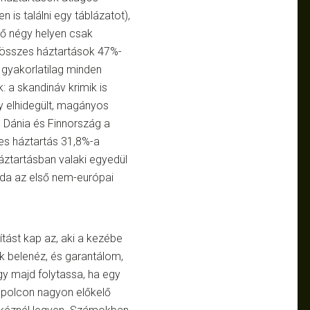
 is találni egy táblázatot),
ső négy helyen csak
 összes háztartások 47%-
 gyakorlatilag minden
 a skandináv krimik is
gy elhidegült, magányos
 Dánia és Finnország a
zes háztartás 31,8%-a
áztartásban valaki egyedül
nada az első nem-európai
tást kap az, aki a kezébe
k belenéz, és garantálom,
y majd folytassa, ha egy
a polcon nagyon előkelő