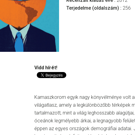
Recenzált kiadás éve :
2012
Terjedelme (oldalszám) :
256
Vidd hírét!
Kamaszkorom egyik nagy könyvélménye volt a
világatlasz, amely a legkülönbözőbb térképek me
tartalmazott, mint a világ leghosszabb alagútja
óceánok legmélyebb árkai, a legnagyobb felüle
éppen az egyes országok demográfiai adatai.