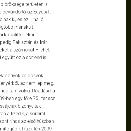
b öröksége területén is
b bevándorló az Egyesült
nak ki, és ez – ha jól
legtöbb menekült
 külpolitika elmúlt
pedig Pakisztán és Irán
eket a számokat – lehet,
l együtt ez a sorrend is.
k: sörivók és borívók.
kenyérből, az nem lep meg,
ndoltam volna. Ráadásul a
9-ben egy főre 75 liter sör
svájciak bizonyultak
 a tizedik, a söreiről
szont nincs az első húszban.
ítógép jut (szintén 2009-