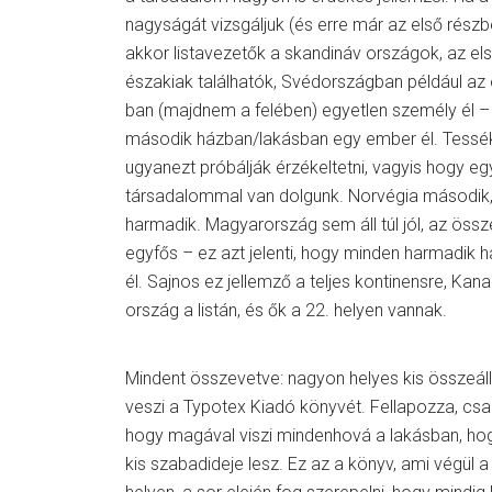
nagyságát vizsgáljuk (és erre már az első részben
akkor listavezetők a skandináv országok, az el
északiak találhatók, Svédországban például az
ban (majdnem a felében) egyetlen személy él –
második házban/lakásban egy ember él. Tessék:
ugyanezt próbálják érzékeltetni, vagyis hogy e
társadalommal van dolgunk. Norvégia második,
harmadik. Magyarország sem áll túl jól, az öss
egyfős – ez azt jelenti, hogy minden harmadik h
él. Sajnos ez jellemző a teljes kontinensre, Ka
ország a listán, és ők a 22. helyen vannak.
Mindent összevetve: nagyon helyes kis összeállí
veszi a Typotex Kiadó könyvét. Fellapozza, csa
hogy magával viszi mindenhová a lakásban, hog
kis szabadideje lesz. Ez az a könyv, ami végül 