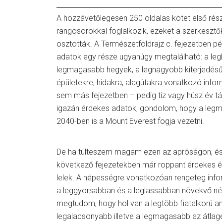
A hozzávetőlegesen 250 oldalas kötet első ré
rangosorokkal foglalkozik, ezeket a szerkesztő
osztották. A Természetföldrajz c. fejezetben pél
adatok egy része ugyanúgy megtalálható: a leg
legmagasabb hegyek, a legnagyobb kiterjedésű
épületekre, hidakra, alagútakra vonatkozó infor
sem más fejezetben – pedig tíz vagy húsz év tá
igazán érdekes adatok; gondolom, hogy a legm
2040-ben is a Mount Everest fogja vezetni.
De ha túlteszem magam ezen az apróságon, és
következő fejezetekben már roppant érdekes é
lelek. A népességre vonatkozóan rengeteg info
a leggyorsabban és a leglassabban növekvő nép
megtudom, hogy hol van a legtöbb fiatalkorú a
legalacsonyabb illetve a legmagasabb az átlag