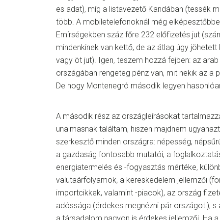
es adat), míg a listavezető Kandában (tessék m
több. A mobiletelefonoknál még elképesztőbbe
Emírségekben száz főre 232 előfizetés jut (szám
mindenkinek van kettő, de az átlag úgy jöhetett
vagy öt jut). Igen, teszem hozzá fejben: az ara
országában rengeteg pénz van, mit nekik az a plu
De hogy Montenegró második legyen hasonlóa
A második rész az országleírásokat tartalmazza
unalmasnak találtam, hiszen majdnem ugyanazt 
szerkesztő minden országra: népesség, népsűrű
a gazdaság fontosabb mutatói, a foglalkoztatás
energiatermelés és -fogyasztás mértéke, külö
valutaárfolyamok, a kereskedelem jellemzői (f
importcikkek, valamint -piacok), az ország fize
adóssága (érdekes megnézni pár országot!), s
a társadalom nagyon is érdekes jellemzői. Ha a