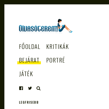
OLVASÓTEREM.COM
könyvekről könyvbarátoknak
FŐOLDAL
KRITIKÁK
– AZ EGÉSZSÉGES
OLVASÁS
BEJÁRAT
PORTRÉ
TÁMOGATÓJA
JÁTÉK
KERESÉS
LEGFRISEBB