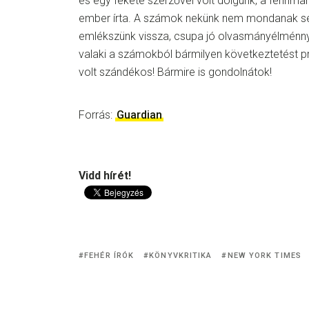
és egy fekete szerzővel volt dolgunk, a fennma
ember írta. A számok nekünk nem mondanak se
emlékszünk vissza, csupa jó olvasmányélménn
valaki a számokból bármilyen következtetést pr
volt szándékos! Bármire is gondolnátok!
Forrás:
Guardian
Vidd hírét!
FEHÉR ÍRÓK
KÖNYVKRITIKA
NEW YORK TIMES