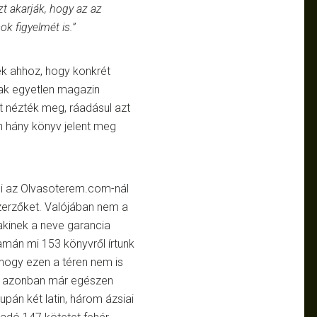
zt akarják, hogy az az
ok figyelmét is.”
ek ahhoz, hogy konkrét
sak egyetlen magazin
ét nézték meg, ráadásul azt
n hány könyv jelent meg
: mi az Olvasoterem.com-nál
zerzőket. Valójában nem a
 akinek a neve garancia
amán mi 153 könyvről írtunk
 hogy ezen a téren nem is
ően azonban már egészen
pán két latin, három ázsiai