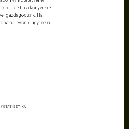
radó 147 kötetet fehér
mmit, de ha a könyvekre
yel gazdagodtunk. Ha
óbálna levonni, úgy: nem
STATISZTIKA