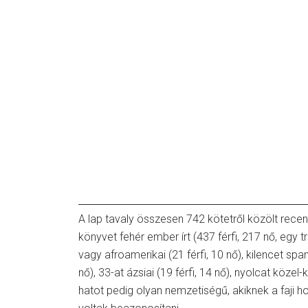
A lap tavaly összesen 742 kötetről közölt recen
könyvet fehér ember írt (437 férfi, 217 nő, egy t
vagy afroamerikai (21 férfi, 10 nő), kilencet span
nő), 33-at ázsiai (19 férfi, 14 nő), nyolcat közel-k
hatot pedig olyan nemzetiségű, akiknek a faji 