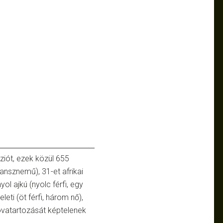
ziót, ezek közül 655
ransznemű), 31-et afrikai
yol ajkú (nyolc férfi, egy
eleti (öt férfi, három nő),
hovatartozását képtelenek