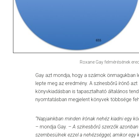
Roxane Gay felmérésének ere
Gay azt mondja, hogy a számok önmagukban l
lepte meg az eredmény. A színesbőrű írónő az
könyvkiadásban is tapasztalható általános tende
nyomtatásban megjelent könyvek többsége fehér
“Napjainkban minden írónak nehéz kiadni egy kö
– mondja Gay. –
A színesbőrű szerzők azonban
szembesülnek ezzel a nehézséggel, amikor egy kö