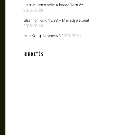
Harriet Constable: A hegedűvirtuóz
2025/09/28
Shannon Kirk: 15/33 ​– Maradj életben!
2025/08/24
Han Kang: Növényevő
2025/08/21
HIRDETÉS