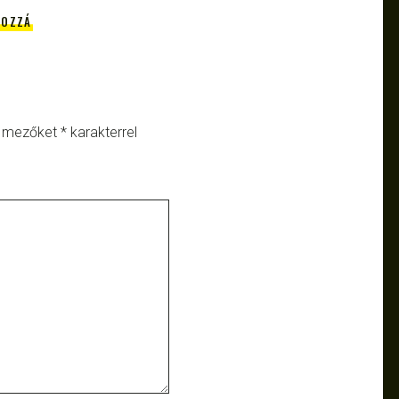
HOZZÁ
ő mezőket
*
karakterrel