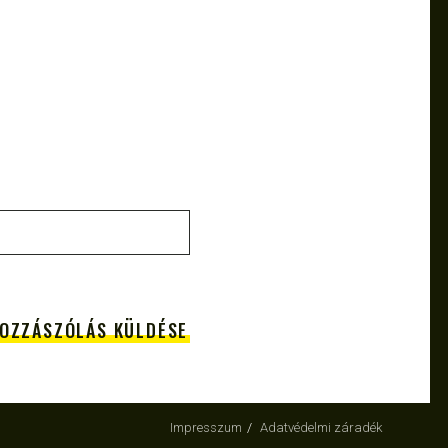
Impresszum
Adatvédelmi záradék