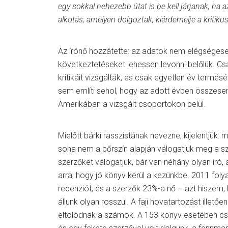
egy sokkal nehezebb útat is be kell járjanak, ha a
alkotás, amelyen dolgoztak, kiérdemelje a kritikus
Az írónő hozzátette: az adatok nem elégséges
következtetéseket lehessen levonni belőlük. C
kritikáit vizsgálták, és csak egyetlen év termés
sem említi sehol, hogy az adott évben összese
Amerikában a vizsgált csoportokon belül.
Mielőtt bárki rasszistának nevezne, kijelentjük
soha nem a bőrszín alapján válogatjuk meg a s
szerzőket válogatjuk, bár van néhány olyan író,
arra, hogy jó könyv kerül a kezünkbe. 2011 foly
recenziót, és a szerzők 23%-a nő – azt hiszem,
állunk olyan rosszul. A faji hovatartozást illet
eltolódnak a számok. A 153 könyv esetében csu