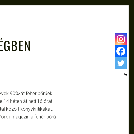
ÉGBEN
yvek 90%-át fehér bőrűek
se 14 héten át heti 16 órát
al közölt könyvkritikákat.
York-i magazin a fehér bőrű