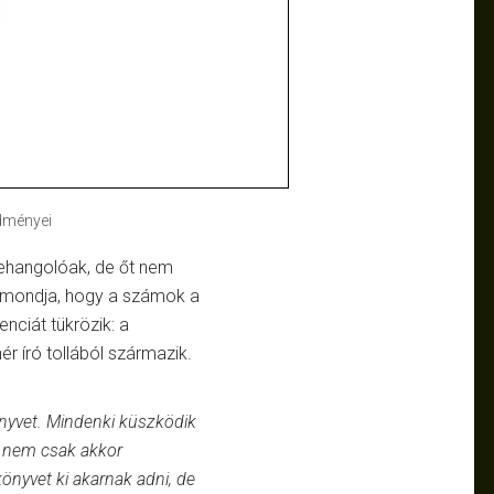
dményei
ehangolóak, de őt nem
t mondja, hogy a számok a
nciát tükrözik: a
 író tollából származik.
nyvet. Mindenki küszködik
 nem csak akkor
nyvet ki akarnak adni, de