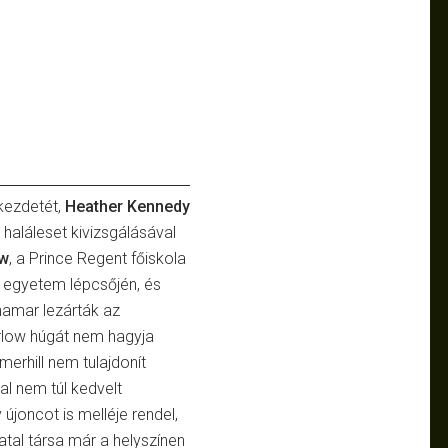
kezdetét,
Heather Kennedy
haláleset kivizsgálásával
ow
, a Prince Regent főiskola
 egyetem lépcsőjén, és
hamar lezárták az
rlow húgát nem hagyja
erhill nem tulajdonít
tal nem túl kedvelt
újoncot is melléje rendel,
al társa már a helyszínen