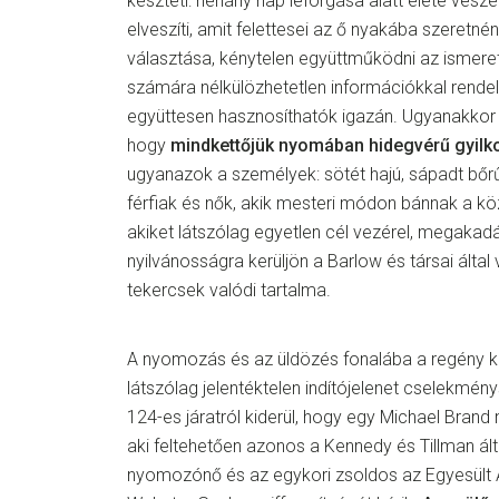
készteti: néhány nap leforgása alatt élete veszél
elveszíti, amit felettesei az ő nyakába szeretné
választása, kénytelen együttműködni az ismeret
számára nélkülözhetetlen információkkal rende
együttesen hasznosíthatók igazán. Ugyanakkor
hogy
mindkettőjük nyomában hidegvérű gyilk
ugyanazok a személyek: sötét hajú, sápadt bőr
férfiak és nők, akik mesteri módon bánnak a köz
akiket látszólag egyetlen cél vezérel, megakadá
nyilvánosságra kerüljön a Barlow és társai által
tekercsek valódi tartalma.
A nyomozás és az üldözés fonalába a regény k
látszólag jelentéktelen indítójelenet cselekmén
124-es járatról kiderül, hogy egy Michael Brand ne
aki feltehetően azonos a Kennedy és Tillman által
nyomozónő és az egykori zsoldos az Egyesült