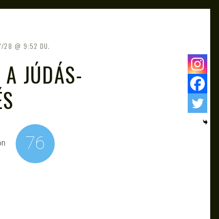
7/28
9:52 DU.
 A JÚDÁS-
ÉS
76
on