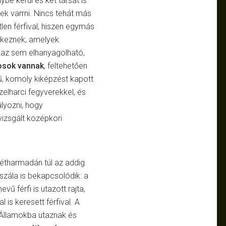
ybe kerül és két társát is
nek varrni. Nincs tehát más
len férfival, hiszen egymás
lkeznek, amelyek
 az sem elhanyagolható,
osok vannak
, feltehetően
ű, komoly kiképzést kapott
elharci fegyverekkel, és
lyozni, hogy
 vizsgált középkori
étharmadán túl az addig
yszála is bekapcsolódik: a
vű férfi is utazott rajta,
 is keresett férfival. A
 Államokba utaznak és