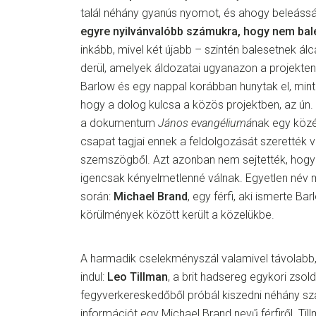
talál néhány gyanús nyomot, és ahogy beleáss
egyre nyilvánvalóbb számukra, hogy nem bal
inkább, mivel két újabb – szintén balesetnek álc
derül, amelyek áldozatai ugyanazon a projekten
Barlow és egy nappal korábban hunytak el, mint 
hogy a dolog kulcsa a közös projektben, az ún.
a dokumentum
János evangéliumá
nak egy közé
csapat tagjai ennek a feldolgozását szerették 
szemszögből. Azt azonban nem sejtették, hogy 
igencsak kényelmetlenné válnak. Egyetlen név 
során:
Michael Brand
, egy férfi, aki ismerte Ba
körülmények között került a közelükbe
.
A harmadik cselekményszál valamivel távolabb,
indul:
Leo Tillman
, a brit hadsereg egykori zsol
fegyverkereskedőből próbál kiszedni néhány sz
információt egy Michael Brand nevű férfiről. Til