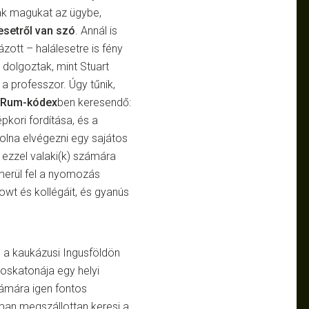
ák magukat az ügybe,
esetről van szó
. Annál is
ázott – halálesetre is fény
 dolgoztak, mint Stuart
a professzor. Úgy tűnik,
Rum-kódex
ben keresendő:
pkori fordítása, és a
volna elvégezni egy sajátos
ezzel valaki(k) számára
merül fel a nyomozás
rlowt és kollégáit, és gyanús
 a kaukázusi Ingusföldön
doskatonája egy helyi
ámára igen fontos
lman megszállottan keresi a