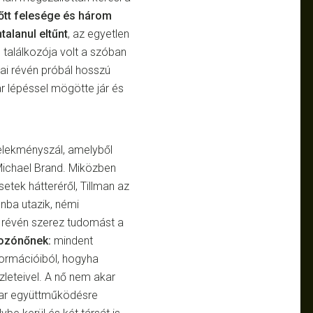
őtt felesége és három
alanul eltűnt
, az egyetlen
 találkozója volt a szóban
tai révén próbál hosszú
r lépéssel mögötte jár és
elekményszál, amelyből
 Michael Brand. Miközben
etek hátteréről, Tillman az
nba utazik, némi
 révén szerez tudomást a
mozónőnek:
mindent
formációiból, hogyha
zleteivel. A nő nem akar
mar együttműködésre