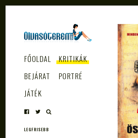
OLVASÓTEREM.COM
könyvekről könyvbarátoknak
FŐOLDAL
KRITIKÁK
– AZ EGÉSZSÉGES
OLVASÁS
BEJÁRAT
PORTRÉ
TÁMOGATÓJA
JÁTÉK
KERESÉS
LEGFRISEBB