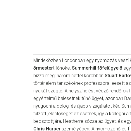
Mindeközben Londonban egy nyomozás veszi 
őrmester
t főnöke,
Summerhill főfelügyelő
egy 
bízza meg: három héttel korábban
Stuart Barl
történelem tanszékének professzora leesett az
nyakát szegte. A helyszínelést végző rendőrök 
egyértelmű balesetnek tűnő ügyet, azonban Ba
nyugodni a dolog, és újabb vizsgálatot kér. Summ
túlzott jelentőséget ez esetnek, így a kollégái ál
beosztottjára, Heatherre sózza az ügyet, és egy 
Chris Harper
személyében. A nyomozónő és fiat