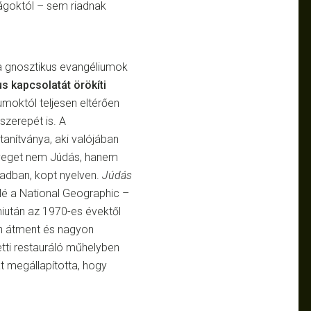
ságoktól – sem riadnak
 a gnosztikus evangéliumok
us kapcsolatát örökíti
moktól teljesen eltérően
szerepét is. A
anítványa, aki valójában
öveget nem Júdás, hanem
ázadban, kopt nyelven.
Júdás
lé a National Geographic –
miután az 1970-es évektől
 átment és nagyon
tti restauráló műhelyben
t megállapította, hogy