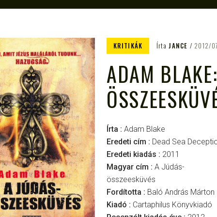
KRITIKÁK
Írta
JANCE
2012/0
ADAM BLAKE:
ÖSSZEESKÜV
Írta :
Adam Blake
Eredeti cím :
Dead Sea Decepti
Eredeti kiadás :
2011
Magyar cím :
A Júdás-
összeesküvés
Fordította :
Baló András Márton
Kiadó :
Cartaphilus Könyvkiadó