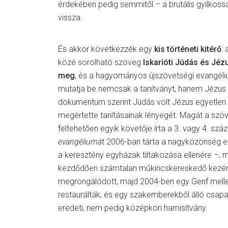
érdekében pedig semmitől – a brutális gyilkos
vissza.
És akkor következzék egy
kis történeti kitérő
:
közé sorolható szöveg
Iskarióti Júdás és Jéz
meg
, és a hagyományos újszövetségi evangéliu
mutatja be nemcsak a tanítványt, hanem Jézus 
dokumentum szerint Júdás volt Jézus egyetlen t
megértette tanításainak lényegét. Magát a sz
feltehetően egyik követője írta a 3. vagy 4. sz
evangéliumá
t 2006-ban tárta a nagyközönség e
a keresztény egyházak tiltakozása ellenére –, 
kezdődően számtalan műkincskereskedő kezén
megrongálódott, majd 2004-ben egy Genf melle
restaurálták, és egy szakemberekből álló csapa
eredeti, nem pedig középkori hamisítvány.