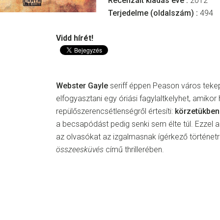
Recenzált kiadás éve :
2012
Terjedelme (oldalszám) :
494
Vidd hírét!
Webster Gayle
seriff éppen Peason város tekep
elfogyasztani egy óriási fagylaltkelyhet, amikor
repülőszerencsétlenségről értesíti:
körzetükben 
a becsapódást pedig senki sem élte túl. Ezzel a 
az olvasókat az izgalmasnak ígérkező történe
összeesküvés
című thrillerében.