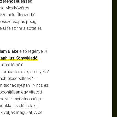
szerencsétlenség
edig Mexikóváros
ezetnek. Üldözött és
 összecsapás pedig
rül felszínre a sötét és
dam Blake
első regénye,
A
taphilus Könyvkiadó
allási témájú
sorába tartozik, amelyek
A
kább elcsépeltnek? –
m tudnak nyújtani. Nincs ez
pontjában egy vitatott
amelynek nyilvánosságra
okkal ezelőtt alakult
k vallják magukat. A cél