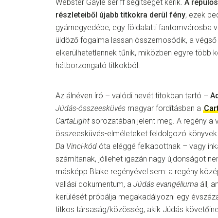
Webster Gayle seriff segítségét kérik.
A repülő
részleteiből újabb titkokra derül fény
, ezek p
gyárnegyedébe, egy földalatti fantomvárosba v
üldöző fogalma lassan összemosódik, a végső
elkerülhetetlennek tűnik, miközben egyre több ke
hátborzongató titkokból.
Az álnéven író – valódi nevét titokban tartó –
A
Júdás-összeesküvés
magyar fordításban a
Car
CartaLight
sorozatában jelent meg. A regény a v
összeesküvés-elméleteket feldolgozó könyvek 
Da Vinci-kód
óta eléggé felkapottnak – vagy in
számítanak, jóllehet igazán nagy újdonságot ne
másképp Blake regényével sem: a regény közép
vallási dokumentum, a
Júdás evangéliuma
áll, 
kerülését próbálja megakadályozni egy évszázad
titkos társaság/közösség, akik Júdás követőine