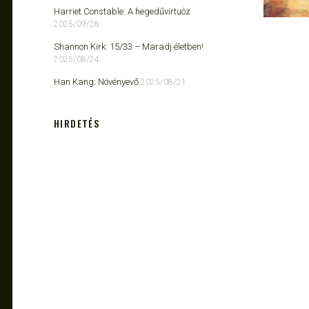
Harriet Constable: A hegedűvirtuóz
2025/09/28
Shannon Kirk: 15/33 ​– Maradj életben!
2025/08/24
Han Kang: Növényevő
2025/08/21
HIRDETÉS