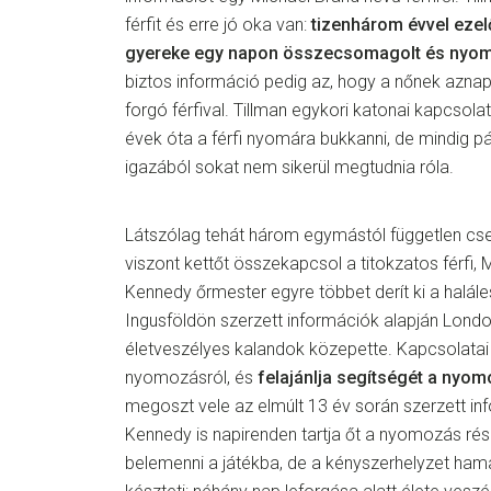
férfit és erre jó oka van:
tizenhárom évvel ezel
gyereke egy napon összecsomagolt és nyomt
biztos információ pedig az, hogy a nőnek aznap
forgó férfival. Tillman egykori katonai kapcsola
évek óta a férfi nyomára bukkanni, de mindig pá
igazából sokat nem sikerül megtudnia róla.
Látszólag tehát három egymástól független cs
viszont kettőt összekapcsol a titokzatos férfi,
Kennedy őrmester egyre többet derít ki a haláles
Ingusföldön szerzett információk alapján Londo
életveszélyes kalandok közepette. Kapcsolatai
nyomozásról, és
felajánlja segítségét a nyo
megoszt vele az elmúlt 13 év során szerzett in
Kennedy is napirenden tartja őt a nyomozás rés
belemenni a játékba, de a kényszerhelyzet ha