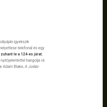
ályáján igyekszik
 helyettese telefonál és egy
zuhant le a 124-es járat
,
nyitójelentettel hangolja rá
tre Adam Blake,
A Júdás-