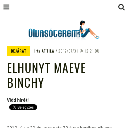
OLVASÓTEREM.COM – AZ
könyvekről könyvbarátoknak
BEJÁRAT
Írta
ATTILA
2012/07/31
12:21 DU.
EGÉSZSÉGES OLVASÁS
ELHUNYT MAEVE
TÁMOGATÓJA
BINCHY
Vidd hírét!