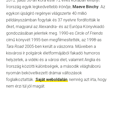
2012. július 30-án kora este 72 éves korában elhunyt
Írország egyik legkedveltebb írónője,
Maeve Binchy
. Az
egykori újságíró regényei világszerte 40 millió
példányszámban fogytak és 37 nyelvre fordították le
őket, magyarul az Alexandra- és az Európa Könyvkiadó
gondozásában jelentek meg. 1990-es
Circle of Friends
című könyvét 1995-ben megfilmesítették, az 1998-as
Tara Road
2005-ben került a vászonra. Műveiben a
kisvárosi ír polgárok életformájából fakadó humoros
helyzetek, a vidéki és a városi élet, valamint Anglia és
Írország közötti különbségek, a második világháború
nyomán bekövetkezett drámai változások
foglalkoztatták.
Saját weboldalán
nemrég azt írta, hogy
nem érzi túl jól magát.