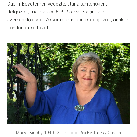
Dublini Egyetemen végezte, utána tanítónőként
dolgozott, majd a
The Irish Times
újságírója és
szerkesztője volt. Akkor is az ír lapnak dolgozott, amikor
Londonba költözött.
Maeve Binchy, 1940 - 2012 (fotó: Rex Features / Crispin