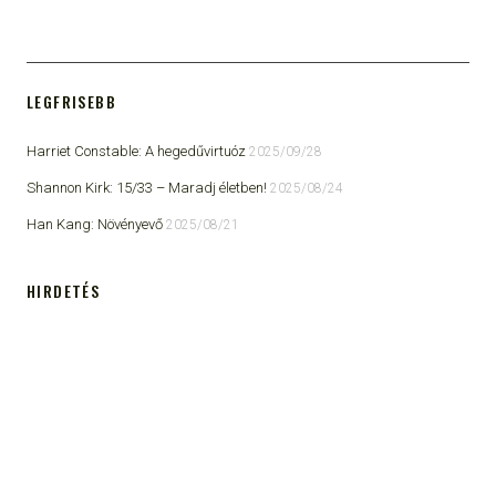
LEGFRISEBB
Harriet Constable: A hegedűvirtuóz
2025/09/28
Shannon Kirk: 15/33 ​– Maradj életben!
2025/08/24
Han Kang: Növényevő
2025/08/21
HIRDETÉS