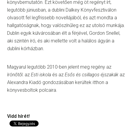
könyvbemutatón. Ezt követően még öt regényt írt,
legutóbb júniusban, a dublini Dalkey Könyvfesztiválon
olvasott fel legfrissebb novellájából, és azt mondta a
hallgatóságnak, hogy valószínűleg ez az utolsó munkája.
Dublin egyik külvárosában élt a férjével, Gordon Snellel,
aki szintén író, és aki mellette volt a halálos ágyán a
dublini kórházban.
Magyarul legutóbb 2010-ben jelent meg regény az
írónőtől: az
Esti iskola
és az
Esős és csillagos éjszakák
az
Alexandra Kiadó gondozásában kerültek itthon a
könyvesboltok polcaira.
Vidd hírét!