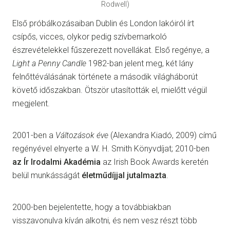
Rodwell)
Első próbálkozásaiban Dublin és London lakóiról írt
csípős, vicces, olykor pedig szívbemarkoló
észrevételekkel fűszerezett novellákat. Első regénye, a
Light a Penny Candle
1982-ban jelent meg, két lány
felnőttéválásának története a második világháborút
követő időszakban. Ötször utasították el, mielőtt végül
megjelent.
2001-ben a
Változások éve
(Alexandra Kiadó, 2009) című
regényével elnyerte a W. H. Smith Könyvdíjat; 2010-ben
az Ír Irodalmi Akadémia
az Irish Book Awards keretén
belül munkásságát
életműdíjjal jutalmazta
.
2000-ben bejelentette, hogy a továbbiakban
visszavonulva kíván alkotni, és nem vesz részt több