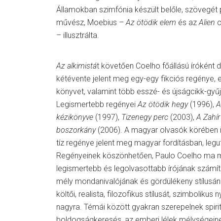
Államokban szimfónia készült belőle, szövegét 
művész, Moebius –
Az ötödik elem
és az
Alien
c
– illusztrálta.
Az alkimistá
t követően Coelho főállású íróként 
kétévente jelent meg egy-egy fikciós regénye, e
könyvet, valamint több esszé- és újságcikk-gyűjt
Legismertebb regényei
Az ötödik hegy
(1996),
A
kézikönyve
(1997),
Tizenegy perc
(2003),
A Zahír
boszorkány
(2006). A magyar olvasók körében i
tíz regénye jelent meg magyar fordításban, leg
Regényeinek köszönhetően, Paulo Coelho ma m
legismertebb és legolvasottabb írójának számít
mély mondanivalójának és gördülékeny stílusána
költői, realista, filozofikus stílusát, szimbolikus 
nagyra. Témái között gyakran szerepelnek spirit
boldogságkeresés, az emberi lélek mélységein