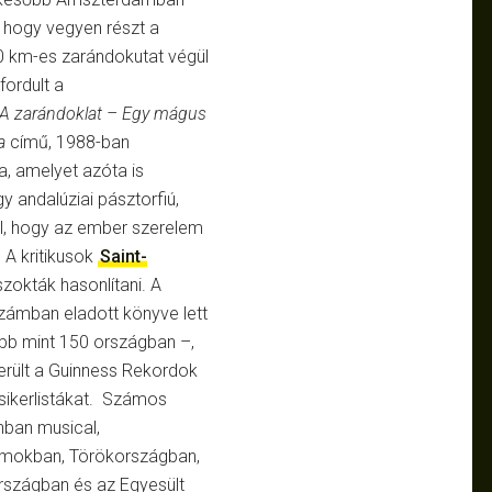
e, hogy vegyen részt a
0 km-es zarándokutat végül
fordult a
A zarándoklat – Egy mágus
a
című, 1988-ban
, amelyet azóta is
 andalúziai pásztorfiú,
l, hogy az ember szerelem
 A kritikusok
Saint-
szokták hasonlítani. A
zámban eladott könyve lett
több mint 150 országban –,
került a Guinness Rekordok
sikerlistákat. Számos
nban musical,
lamokban, Törökországban,
rszágban és az Egyesült