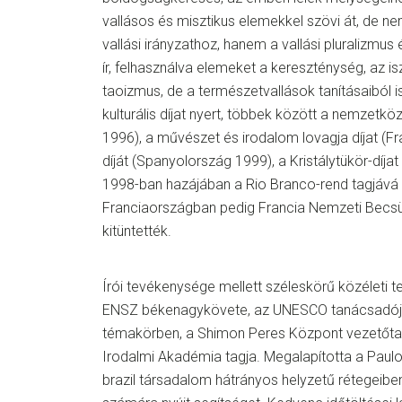
vallásos és misztikus elemekkel szövi át, de n
vallási irányzathoz, hanem a vallási pluralizmus
ír, felhasználva elemeket a kereszténység, az i
taoizmus, de a természetvallások tanításaiból 
kulturális díjat nyert, többek között a nemzetköz
1996), a művészet és irodalom lovagja díjat (Fr
díját (Spanyolország 1999), a Kristálytükör-díja
1998-ban hazájában a Rio Branco-rend tagjává 
Franciaországban pedig Francia Nemzeti Becsül
kitüntették.
Írói tevékenysége mellett széleskörű közéleti te
ENSZ békenagykövete, az UNESCO tanácsadója i
témakörben, a Shimon Peres Központ vezetőtan
Irodalmi Akadémia tagja. Megalapította a Paulo
brazil társadalom hátrányos helyzetű rétegeibe