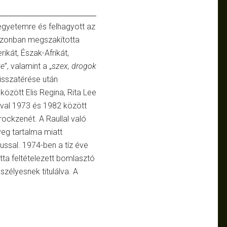
 egyetemre és felhagyott az
 azonban megszakította
rikát, Észak-Afrikát,
ke
”, valamint a „
szex, drogok
isszatérése után
özött Elis Regina, Rita Lee
ival 1973 és 1982 között
rockzenét. A Raullal való
eg tartalma miatt
ssal. 1974-ben a tíz éve
tta feltételezett bomlasztó
szélyesnek titulálva. A