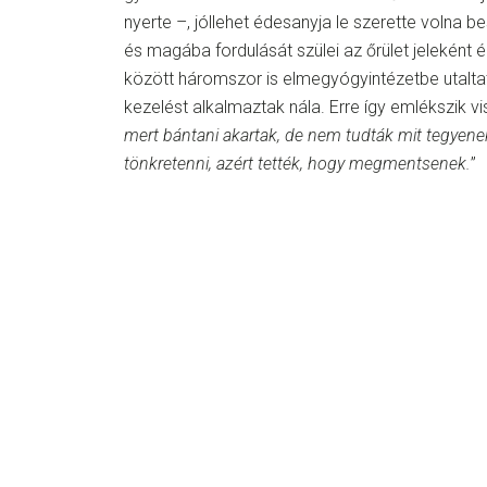
nyerte –, jóllehet édesanyja le szerette volna be
és magába fordulását szülei az őrület jeleként
között háromszor is elmegyógyintézetbe utalta
kezelést alkalmaztak nála. Erre így emlékszik vi
mert bántani akartak, de nem tudták mit tegyen
tönkretenni, azért tették, hogy megmentsenek.
”