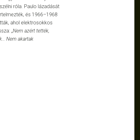
szélni róla. Paulo lázadását
 értelmezték, és 1966–1968
tták, ahol elektrosokkos
ssza: „
Nem azért tették,
ek… Nem akartak