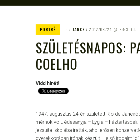
PORTRÉ
Írta
JANCE
2012/08/24
3:53 DU.
SZÜLETÉSNAPOS: P
COELHO
Vidd hírét!
1947. augusztus 24-én született Rio de Janeir
mérnök volt, édesanyja – Lygia – háztartásbeli
jezsuita iskolába íratták, ahol erősen konzervat
gyerekkorában írónak készült – első irodalmi díj