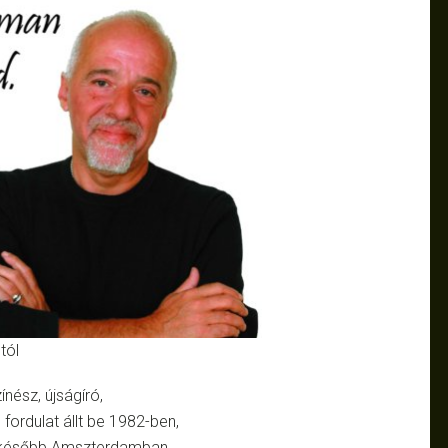
tól
nész, újságíró,
fordulat állt be 1982-ben,
d később Amszterdamban