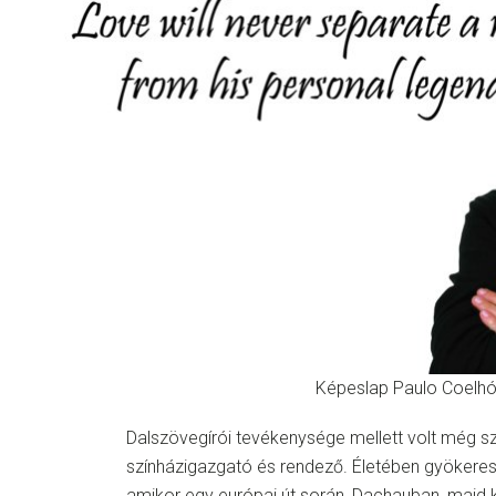
Képeslap Paulo Coelhó
Dalszövegírói tevékenysége mellett volt még szí
színházigazgató és rendező. Életében gyökeres 
amikor egy európai út során, Dachauban, maj