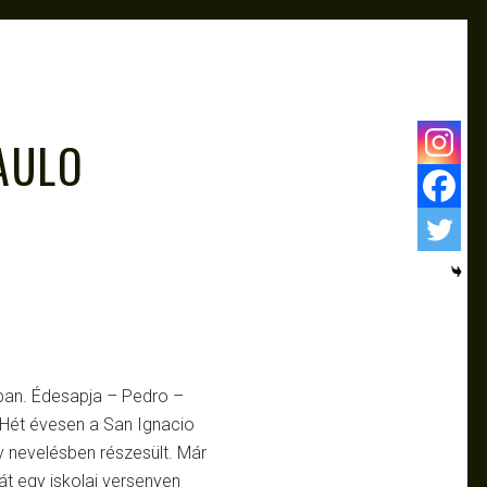
AULO
óban. Édesapja – Pedro –
. Hét évesen a San Ignacio
ív nevelésben részesült. Már
át egy iskolai versenyen