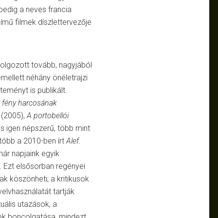
pedig a neves francia
ímű filmek díszlettervezője
dolgozott tovább, nagyjából
mellett néhány önéletrajzi
eményt is publikált.
 fény harcosának
(2005),
A portobellói
s igen népszerű, több mint
utóbb a 2010-ben írt
Alef
.
ár napjaink egyik
. Ezt elsősorban regényei
k köszönheti; a kritikusok
nyelvhasználatát tartják
uális utazások, a
ek boncolgatása, mindezt