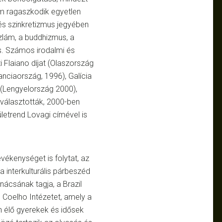
em ragaszkodik egyetlen
 és szinkretizmus jegyében
szlám, a buddhizmus, a
is. Számos irodalmi és
i Flaiano díjat (Olaszország
anciaország, 1996), Galícia
t (Lengyelország 2000),
választották, 2000-ben
etrend Lovagi címével is
vékenységet is folytat, az
nterkulturális párbeszéd
ácsának tagja, a Brazil
 Coelho Intézetet, amely a
n élő gyerekek és idősek