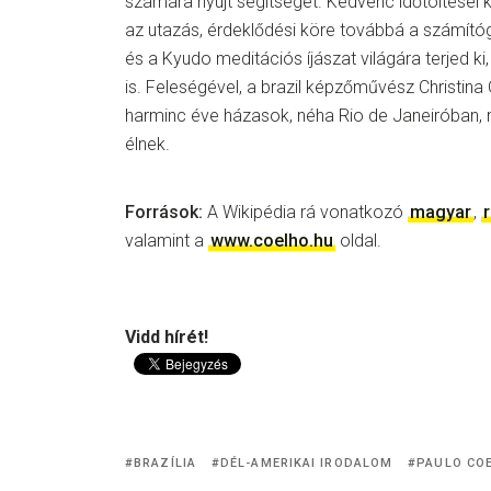
számára nyújt segítséget. Kedvenc időtöltései 
az utazás, érdeklődési köre továbbá a számítógé
és a Kyudo meditációs íjászat világára terjed k
is. Feleségével, a brazil képzőművész Christina
harminc éve házasok, néha Rio de Janeiróban,
élnek.
Források:
A Wikipédia rá vonatkozó
magyar
,
valamint a
www.coelho.hu
oldal.
Vidd hírét!
BRAZÍLIA
DÉL-AMERIKAI IRODALOM
PAULO CO