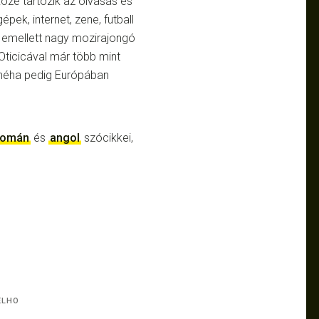
közé tartozik az olvasás és
pek, internet, zene, futball
i, emellett nagy mozirajongó
 Oticicával már több mint
 néha pedig Európában
román
és
angol
szócikkei,
ELHO