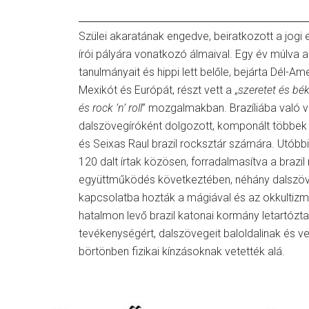
Szülei akaratának engedve, beiratkozott a jogi
írói pályára vonatkozó álmaival. Egy év múlva
tanulmányait és hippi lett belőle, bejárta Dél-Ame
Mexikót és Európát, részt vett a „
szeretet és bé
és rock ’n’ roll
” mozgalmakban. Brazíliába való v
dalszövegíróként dolgozott, komponált többek k
és Seixas Raul brazil rocksztár számára. Utóbb
120 dalt írtak közösen, forradalmasítva a brazil 
együttműködés következtében, néhány dalszöv
kapcsolatba hozták a mágiával és az okkultizmu
hatalmon levő brazil katonai kormány letartózta
tevékenységért, dalszövegeit baloldalinak és ve
börtönben fizikai kínzásoknak vetették alá.