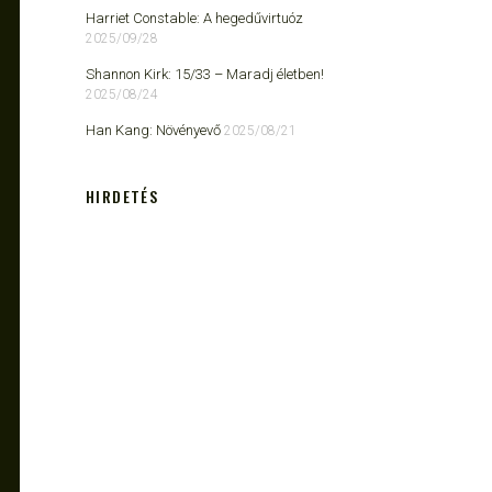
Harriet Constable: A hegedűvirtuóz
2025/09/28
Shannon Kirk: 15/33 ​– Maradj életben!
2025/08/24
Han Kang: Növényevő
2025/08/21
HIRDETÉS