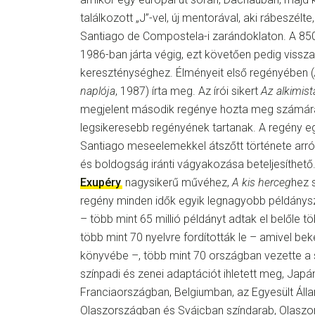
találkozott „J”-vel, új mentorával, aki rábeszélt
Santiago de Compostela-i zarándoklaton. A 85
1986-ban járta végig, ezt követően pedig vissza
kereszténységhez. Élményeit első regényében (
naplója
, 1987) írta meg. Az írói sikert
Az alkimist
megjelent második regénye hozta meg számára
legsikeresebb regényének tartanak. A regény egy
Santiago meseelemekkel átszőtt története arró
és boldogság iránti vágyakozása beteljesíthető.
Exupéry
nagysikerű művéhez,
A kis herceg
hez 
regény minden idők egyik legnagyobb példánys
– több mint 65 millió példányt adtak el belőle 
több mint 70 nyelvre fordították le – amivel be
könyvébe –, több mint 70 országban vezette a 
színpadi és zenei adaptációt ihletett meg, Japá
Franciaországban, Belgiumban, az Egyesült Ál
Olaszországban és Svájcban színdarab, Olaszo