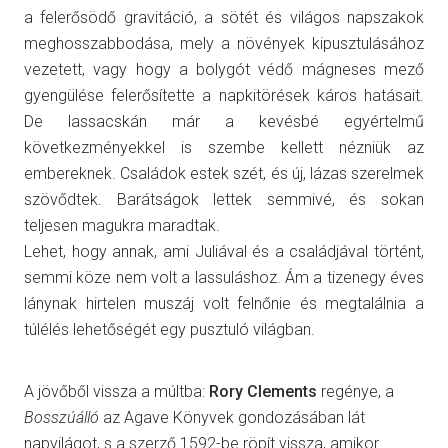
a felerősödő gravitáció, a sötét és világos napszakok
meghosszabbodása, mely a növények kipusztulásához
vezetett, vagy hogy a bolygót védő mágneses mező
gyengülése felerősítette a napkitörések káros hatásait.
De lassacskán már a kevésbé egyértelmű
következményekkel is szembe kellett nézniük az
embereknek. Családok estek szét, és új, lázas szerelmek
szövődtek. Barátságok lettek semmivé, és sokan
teljesen magukra maradtak.
Lehet, hogy annak, ami Juliával és a családjával történt,
semmi köze nem volt a lassuláshoz. Ám a tizenegy éves
lánynak hirtelen muszáj volt felnőnie és megtalálnia a
túlélés lehetőségét egy pusztuló világban.
A jövőből vissza a múltba:
Rory Clements
regénye, a
Bosszúálló
az Agave Könyvek gondozásában lát
napvilágot, s a szerző 1592-be röpít vissza, amikor