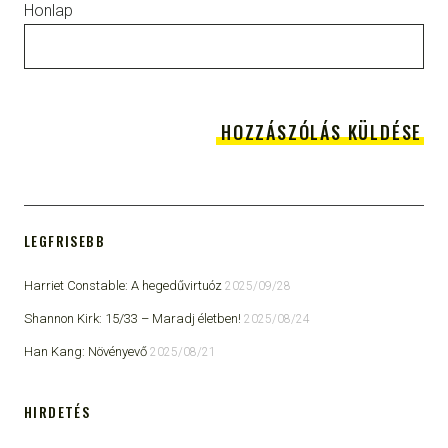
Honlap
LEGFRISEBB
Harriet Constable: A hegedűvirtuóz
2025/09/28
Shannon Kirk: 15/33 ​– Maradj életben!
2025/08/24
Han Kang: Növényevő
2025/08/21
HIRDETÉS