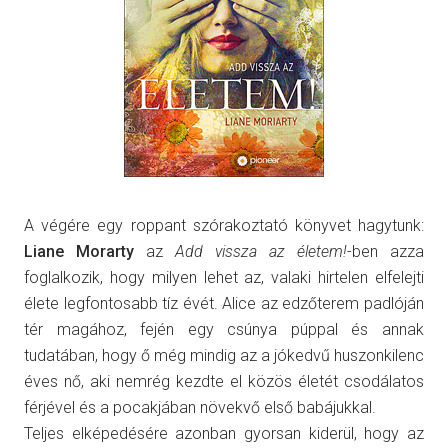
A végére egy roppant szórakoztató könyvet hagytunk:
Liane Morarty
az
Add vissza az életem!
-ben azza
foglalkozik, hogy milyen lehet az, valaki hirtelen elfelejti
élete legfontosabb tíz évét. Alice az edzőterem padlóján
tér magához, fején egy csúnya púppal és annak
tudatában, hogy ő még mindig az a jókedvű huszonkilenc
éves nő, aki nemrég kezdte el közös életét csodálatos
férjével és a pocakjában növekvő első babájukkal.
Teljes elképedésére azonban gyorsan kiderül, hogy az