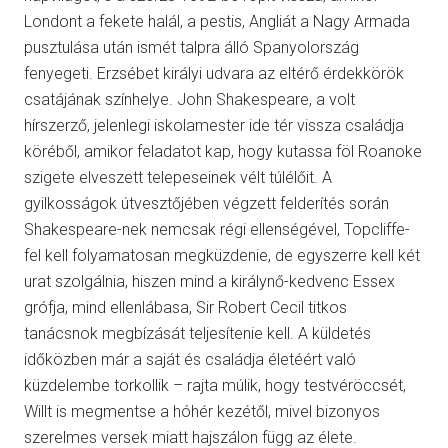
Londont a fekete halál, a pestis, Angliát a Nagy Armada
pusztulása után ismét talpra álló Spanyolország
fenyegeti. Erzsébet királyi udvara az eltérő érdekkörök
csatájának színhelye. John Shakespeare, a volt
hírszerző, jelenlegi iskolamester ide tér vissza családja
köréből, amikor feladatot kap, hogy kutassa föl Roanoke
szigete elveszett telepeseinek vélt túlélőit. A
gyilkosságok útvesztőjében végzett felderítés során
Shakespeare-nek nemcsak régi ellenségével, Topcliffe-
fel kell folyamatosan megküzdenie, de egyszerre kell két
urat szolgálnia, hiszen mind a királynő-kedvenc Essex
grófja, mind ellenlábasa, Sir Robert Cecil titkos
tanácsnok megbízását teljesítenie kell. A küldetés
időközben már a saját és családja életéért való
küzdelembe torkollik – rajta múlik, hogy testvéröccsét,
Willt is megmentse a hóhér kezétől, mivel bizonyos
szerelmes versek miatt hajszálon függ az élete.