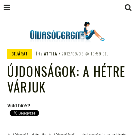
OLVASÓTEREM.COM – AZ
könyvekről könyvbarátoknak
BEJÁRAT
Írta
ATTILA
2012/09/03
10:59 DE.
EGÉSZSÉGES OLVASÁS
ÚJDONSÁGOK: A HÉTRE
TÁMOGATÓJA
VÁRJUK
Vidd hírét!