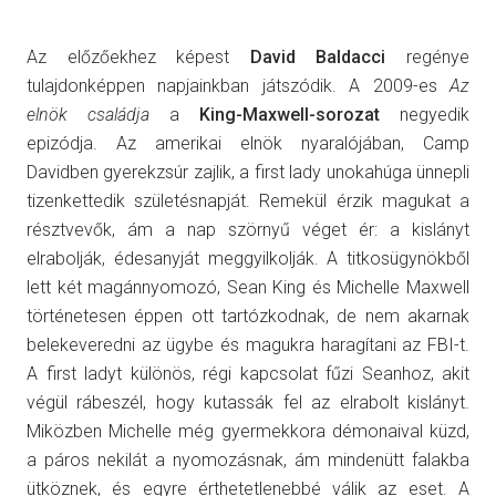
Az előzőekhez képest
David Baldacci
regénye
tulajdonképpen napjainkban játszódik. A 2009-es
Az
elnök családja
a
King-Maxwell-sorozat
negyedik
epizódja. Az amerikai elnök nyaralójában, Camp
Davidben gyerekzsúr zajlik, a first lady unokahúga ünnepli
tizenkettedik születésnapját. Remekül érzik magukat a
résztvevők, ám a nap szörnyű véget ér: a kislányt
elrabolják, édesanyját meggyilkolják. A titkosügynökből
lett két magánnyomozó, Sean King és Michelle Maxwell
történetesen éppen ott tartózkodnak, de nem akarnak
belekeveredni az ügybe és magukra haragítani az FBI-t.
A first ladyt különös, régi kapcsolat fűzi Seanhoz, akit
végül rábeszél, hogy kutassák fel az elrabolt kislányt.
Miközben Michelle még gyermekkora démonaival küzd,
a páros nekilát a nyomozásnak, ám mindenütt falakba
ütköznek, és egyre érthetetlenebbé válik az eset. A