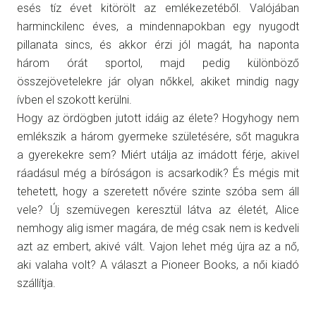
esés tíz évet kitörölt az emlékezetéből. Valójában
harminckilenc éves, a mindennapokban egy nyugodt
pillanata sincs, és akkor érzi jól magát, ha naponta
három órát sportol, majd pedig különböző
összejövetelekre jár olyan nőkkel, akiket mindig nagy
ívben el szokott kerülni.
Hogy az ördögben jutott idáig az élete? Hogyhogy nem
emlékszik a három gyermeke születésére, sőt magukra
a gyerekekre sem? Miért utálja az imádott férje, akivel
ráadásul még a bíróságon is acsarkodik? És mégis mit
tehetett, hogy a szeretett nővére szinte szóba sem áll
vele? Új szemüvegen keresztül látva az életét, Alice
nemhogy alig ismer magára, de még csak nem is kedveli
azt az embert, akivé vált. Vajon lehet még újra az a nő,
aki valaha volt? A választ a Pioneer Books, a női kiadó
szállítja.