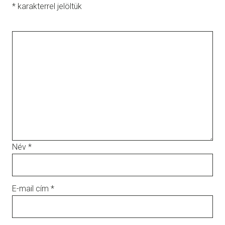
*
karakterrel jelöltük
Név
*
E-mail cím
*