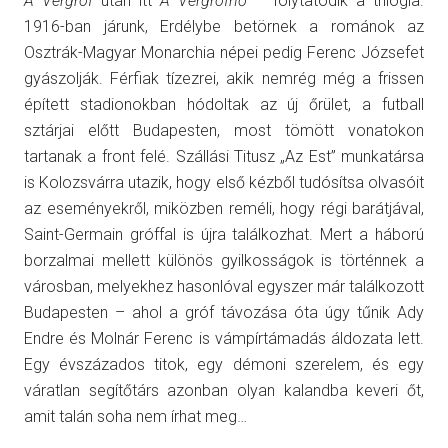
A Vérgróf
után itt
A Vérgrófnő
– folytatódik a trilógia.
1916-ban járunk, Erdélybe betörnek a románok az
Osztrák-Magyar Monarchia népei pedig Ferenc Józsefet
gyászolják. Férfiak tízezrei, akik nemrég még a frissen
épített stadionokban hódoltak az új őrület, a futball
sztárjai előtt Budapesten, most tömött vonatokon
tartanak a front felé. Szállási Titusz „Az Est” munkatársa
is Kolozsvárra utazik, hogy első kézből tudósítsa olvasóit
az eseményekről, miközben reméli, hogy régi barátjával,
Saint-Germain gróffal is újra találkozhat. Mert a háború
borzalmai mellett különös gyilkosságok is történnek a
városban, melyekhez hasonlóval egyszer már találkozott
Budapesten – ahol a gróf távozása óta úgy tűnik Ady
Endre és Molnár Ferenc is vámpírtámadás áldozata lett.
Egy évszázados titok, egy démoni szerelem, és egy
váratlan segítőtárs azonban olyan kalandba keveri őt,
amit talán soha nem írhat meg…