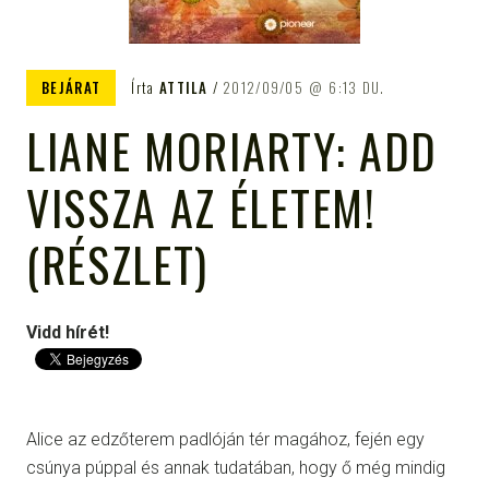
BEJÁRAT
Írta
ATTILA
2012/09/05
6:13 DU.
LIANE MORIARTY: ADD
VISSZA AZ ÉLETEM!
(RÉSZLET)
Vidd hírét!
Alice az edzőterem padlóján tér magához, fején egy
csúnya púppal és annak tudatában, hogy ő még mindig