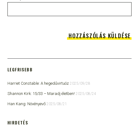
LEGFRISEBB
Harriet Constable: A hegedűvirtuóz
2025/09/28
Shannon Kirk: 15/33 ​– Maradj életben!
2025/08/24
Han Kang: Növényevő
2025/08/21
HIRDETÉS