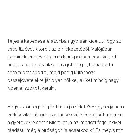
Teljes elképedésére azonban gyorsan kiderül, hogy az
esés tíz évet kitörölt az emlékezetéből. Valójában
harminckilenc éves, a mindennapokban egy nyugodt
pillanata sincs, és akkor érzi jól magát, ha naponta
három órát sportol, majd pedig különböző
összejövetelekre jár olyan nőkkel, akiket mindig nagy
ívben el szokott kerülni.
Hogy az ördögben jutott idáig az élete? Hogyhogy nem
emlékszik a három gyermeke születésére, sőt magukra
a gyerekekre sem? Miért utálja az imádott férje, akivel
ráadásul még a bíróságon is acsarkodik? És mégis mit