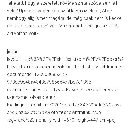
tehetett, hogy a szeretett nővére szinte szóba sem áll
vele? Új szemüvegen keresztül látva az életét, Alice
nemhogy alig ismer magára, de még csak nem is kedveli
azt az embert, akivé vált. Vajon lehet még újra az a nő,
aki valaha volt?
[issuu
layout=http%3A%2F%2Fskin.issuu.com%2Fv%2Fcolor%2
Flayout.xml backgroundcolor=FFFFFF showflipbtn=true
documentid=120908085212-
973ed9c48a4343c79856e477bd7e139e
docname=liane-moriarty-add-vissza-az-eletem-reszlet
username=olvasoterem
loadinginfotext=Liane%20Moriarty%3A%20Add%20vissz
a%20az%20%C3%A9letem! showhtmllink=true
tag=liane%20moriarty width=670 height=447 unit=px]