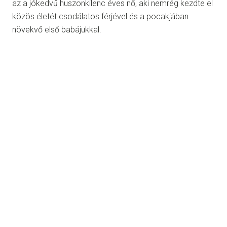
az a jókedvű huszonkilenc éves nő, aki nemrég kezdte el
közös életét csodálatos férjével és a pocakjában
növekvő első babájukkal.