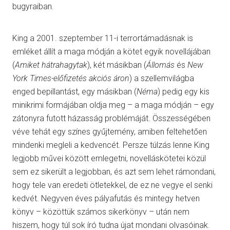
bugyraiban.
King a 2001. szeptember 11-i terrortámadásnak is
emléket állít a maga módján a kötet egyik novellájában
(
Amiket hátrahagytak
), két másikban (
Állomás
és
New
York Times-előfizetés akciós áron
) a szellemvilágba
enged bepillantást, egy másikban (
Néma
) pedig egy kis
minikrimi formájában oldja meg – a maga módján – egy
zátonyra futott házasság problémáját. Összességében
véve tehát egy színes gyűjtemény, amiben feltehetően
mindenki megleli a kedvencét. Persze túlzás lenne King
legjobb művei között emlegetni, novelláskötetei közül
sem ez sikerült a legjobban, és azt sem lehet rámondani,
hogy tele van eredeti ötletekkel, de ez ne vegye el senki
kedvét. Negyven éves pályafutás és mintegy hetven
könyv – közöttük számos sikerkönyv – után nem
hiszem, hogy túl sok író tudna újat mondani olvasóinak.