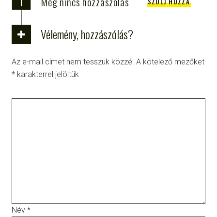
i
Még nincs hozzászólás
SZÓLJ HOZZÁ
Vélemény, hozzászólás?
Az e-mail címet nem tesszük közzé.
A kötelező mezőket
*
karakterrel jelöltük
Név
*