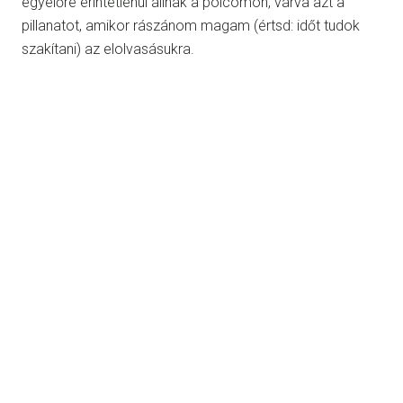
egyelőre érintetlenül állnak a polcomon, várva azt a
pillanatot, amikor rászánom magam (értsd: időt tudok
szakítani) az elolvasásukra.