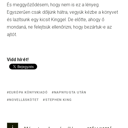
És meggyőződésem, hogy nem is ez a lényeg.
Egyszerűen csak dőljünk hátra, vegyük kézbe a könyvet
és lazítsunk egy kicsit Kinggel. De előtte, ahogy ő
mondaná, ne felejtsük ellenőrizni, hogy bezártuk-e az
ajtót.
Vidd hírét!
EURÓPA KÖNYVKIADÓ
NAPNYUGTA UTÁN
NOVELLÁSKÖTET
STEPHEN KING