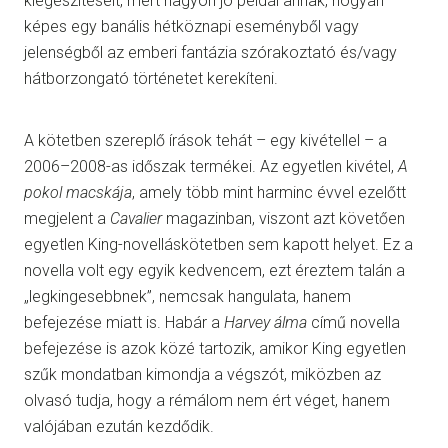
kiegészítéseit, mert nagyon jó példái annak, hogyan
képes egy banális hétköznapi eseményből vagy
jelenségből az emberi fantázia szórakoztató és/vagy
hátborzongató történetet kerekíteni.
A kötetben szereplő írások tehát – egy kivétellel – a
2006–2008-as időszak termékei. Az egyetlen kivétel,
A
pokol macskája
, amely több mint harminc évvel ezelőtt
megjelent a
Cavalier
magazinban, viszont azt követően
egyetlen King-novelláskötetben sem kapott helyet. Ez a
novella volt egy egyik kedvencem, ezt éreztem talán a
„legkingesebbnek”, nemcsak hangulata, hanem
befejezése miatt is. Habár a
Harvey álma
című novella
befejezése is azok közé tartozik, amikor King egyetlen
szűk mondatban kimondja a végszót, miközben az
olvasó tudja, hogy a rémálom nem ért véget, hanem
valójában ezután kezdődik.