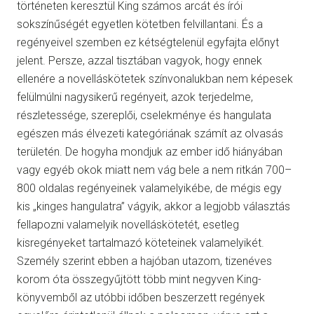
történeten keresztül King számos arcát és írói
sokszínűségét egyetlen kötetben felvillantani. És a
regényeivel szemben ez kétségtelenül egyfajta előnyt
jelent. Persze, azzal tisztában vagyok, hogy ennek
ellenére a novelláskötetek színvonalukban nem képesek
felülmúlni nagysikerű regényeit, azok terjedelme,
részletessége, szereplői, cselekménye és hangulata
egészen más élvezeti kategóriának számít az olvasás
területén. De hogyha mondjuk az ember idő hiányában
vagy egyéb okok miatt nem vág bele a nem ritkán 700–
800 oldalas regényeinek valamelyikébe, de mégis egy
kis „kinges hangulatra” vágyik, akkor a legjobb választás
fellapozni valamelyik novelláskötetét, esetleg
kisregényeket tartalmazó köteteinek valamelyikét.
Személy szerint ebben a hajóban utazom, tizenéves
korom óta összegyűjtött több mint negyven King-
könyvemből az utóbbi időben beszerzett regények