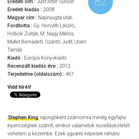
82
Eredeti cím :
Just After Sunset
Eredeti kiadás :
2008
Magyar cím :
Napnyugta után
Fordította :
Gy. Horváth László,
Holbok Zoltán, M. Nagy Miklós,
Müllet Bernadett, Szántó Judit, Uram
Tamás
Kiadó :
Európa Könyvkiadó
Recenzált kiadás éve :
2012
Terjedelme (oldalszám) :
467
Vidd hírét!
Stephen King
rajongóként számomra mindig egyfajta
ínyencségnek számít, amikor valamelyik novelláskötetét
vehetem a kezembe. Ezek ugyanis képesek néhány