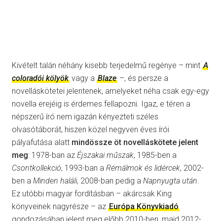
Kivételt talán néhány kisebb terjedelmű regénye – mint
A
coloradói kölyök
vagy a
Blaze
–, és persze a
novelláskötetei jelentenek, amelyeket néha csak egy-egy
novella erejéig is érdemes fellapozni. Igaz, e téren a
népszerű író nem igazán kényezteti széles
olvasótáborát, hiszen közel negyven éves írói
pályafutása alatt
mindössze öt novelláskötete jelent
meg
: 1978-ban az
Éjszakai műszak
, 1985-ben a
Csontkollekció
, 1993-ban a
Rémálmok és lidércek
, 2002-
ben a
Minden haláli
, 2008-ban pedig a
Napnyugta után
.
Ez utóbbi magyar fordításban – akárcsak King
könyveinek nagyrésze – az
Európa Könyvkiadó
gondozásában jelent meg előbb 2010-ben, majd 2012-