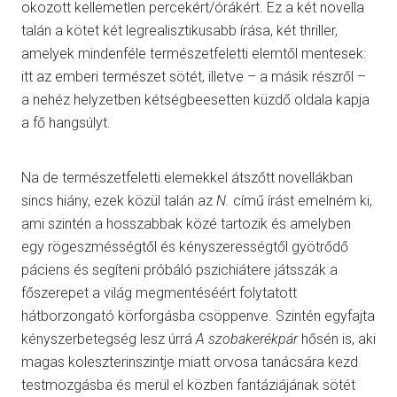
okozott kellemetlen percekért/órákért. Ez a két novella
talán a kötet két legrealisztikusabb írása, két thriller,
amelyek mindenféle természetfeletti elemtől mentesek:
itt az emberi természet sötét, illetve – a másik részről –
a nehéz helyzetben kétségbeesetten küzdő oldala kapja
a fő hangsúlyt.
Na de természetfeletti elemekkel átszőtt novellákban
sincs hiány, ezek közül talán az
N.
című írást emelném ki,
ami szintén a hosszabbak közé tartozik és amelyben
egy rögeszmésségtől és kényszerességtől gyötrődő
páciens és segíteni próbáló pszichiátere játsszák a
főszerepet a világ megmentéséért folytatott
hátborzongató körforgásba csöppenve. Szintén egyfajta
kényszerbetegség lesz úrrá
A szobakerékpár
hősén is, aki
magas koleszterinszintje miatt orvosa tanácsára kezd
testmozgásba és merül el közben fantáziájának sötét