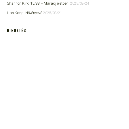
Shannon Kirk: 15/33 ​– Maradj életben!
2025/08/24
Han Kang: Növényevő
2025/08/21
HIRDETÉS