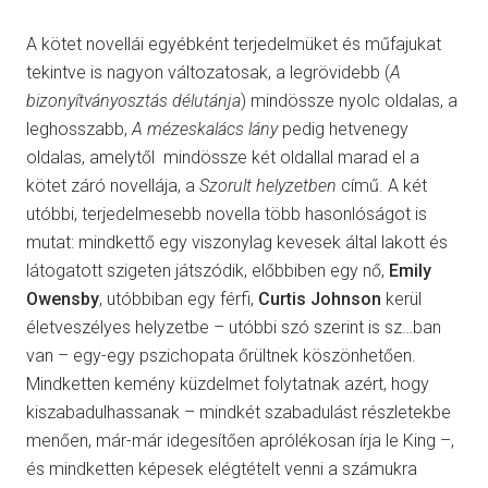
A kötet novellái egyébként terjedelmüket és műfajukat
tekintve is nagyon változatosak, a legrövidebb (
A
bizonyítványosztás délutánja
) mindössze nyolc oldalas, a
leghosszabb,
A mézeskalács lány
pedig hetvenegy
oldalas, amelytől mindössze két oldallal marad el a
kötet záró novellája, a
Szorult helyzetben
című. A két
utóbbi, terjedelmesebb novella több hasonlóságot is
mutat: mindkettő egy viszonylag kevesek által lakott és
látogatott szigeten játszódik, előbbiben egy nő,
Emily
Owensby
, utóbbiban egy férfi,
Curtis Johnson
kerül
életveszélyes helyzetbe – utóbbi szó szerint is sz…ban
van – egy-egy pszichopata őrültnek köszönhetően.
Mindketten kemény küzdelmet folytatnak azért, hogy
kiszabadulhassanak – mindkét szabadulást részletekbe
menően, már-már idegesítően aprólékosan írja le King –,
és mindketten képesek elégtételt venni a számukra