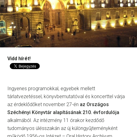
Vidd hírét!
Ingyenes programokkal, egyebek mellett
tárlatvezetéssel, könyvbemutatóval és koncerttel várja
az érdeklődőket november 27-én
az Országos
Széchényi Könyvtár alapításának 210. évfordulója
alkalmából. Az intézmény 11 órakor kezdődő
tudományos ülésszakán az új különgyűjteményként
működő 1956-os Intézet – Oral History Archívum