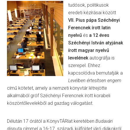
tudósok, politikusok
eredeti kézírásai között
VII. Pius pápa Széchényi
Ferencnek írott latin
nyelvű
és
a 12 éves
Széchényi István atyjának
írott magyar nyelvű
levelének
autográfja is
szerepel. Ehhez
kapcsolódva bemutatják a
Levélben értesítsen engem
című kötetet, amely a nemzeti könyvtár létrejötte
alkalmából gróf Széchényi Ferencnek írott korabeli
köszöntőlevelekből ad gazdag válogatást.
Délután 17 órától a KönyvTÁRlat keretében
Budavári
disputa
címmel a 16-17. századi, külföldet járó diákokról