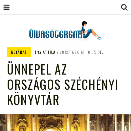
OLVASÓTEREM.COM – AZ
könyvekről könyvbarátoknak
BEJÁRAT
Írta
ATTILA
2012/11/26
10:55 DE.
EGÉSZSÉGES OLVASÁS
ÜNNEPEL AZ
TÁMOGATÓJA
ORSZÁGOS SZÉCHÉNYI
KÖNYVTÁR