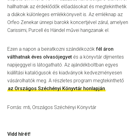
hallhatnak az érdeklődők előadásokat és megtekinthetik
a diákok különleges emlékkönyveit is. Az emléknap az
Orfeo Zenekar ünnepi barokk koncertjével zárul, amelyen
Carissimi, Purcell és Händel művei hangzanak el.
Ezen a napon a beiratkozni szándékozók
fél áron
válthatnak éves olvasójegyet
és a könyvtár díjmentes
napijeggyel is látogatható. Az ajándékboltban egyes
kiállítási katalógusok és kiadványok kedvezményesen
vásárolhatók meg. A részletes program megtekinthető
az Országos Széchényi Könyvtár honlapján
.
Forrás: mti, Országos Széchényi Könyvtár
Vidd hírét!