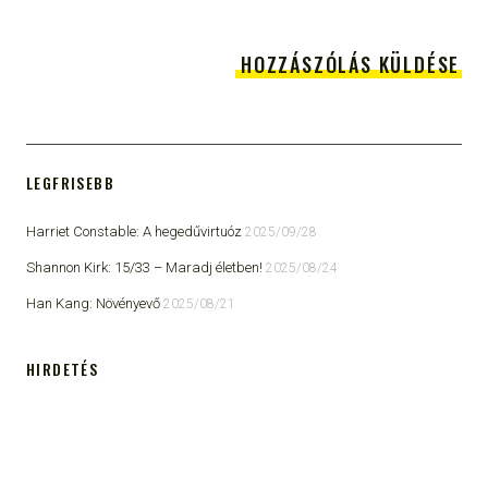
LEGFRISEBB
Harriet Constable: A hegedűvirtuóz
2025/09/28
Shannon Kirk: 15/33 ​– Maradj életben!
2025/08/24
Han Kang: Növényevő
2025/08/21
HIRDETÉS