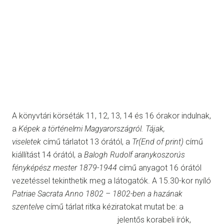
A könyvtári körséták 11, 12, 13, 14 és 16 órakor indulnak,
a
Képek a történelmi Magyarországról. Tájak,
viseletek
című tárlatot 13 órától, a
Tr(End of print)
című
kiállítást 14 órától, a
Balogh Rudolf aranykoszorús
fényképész mester 1879-1944
című anyagot 16 órától
vezetéssel tekinthetik meg a látogatók. A 15.30-kor nyíló
Patriae Sacrata Anno 1802 – 1802-ben a hazának
szentelve
című tárlat ritka kéziratokat mutat be: a
jelentős korabeli írók,