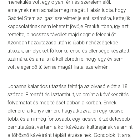
menekülés volt egy olyan férfi és szerelem elől,
amelynek nem adhatta meg magát. Habár tudta, hogy
Gabriel Stern az igazi szerelmet jelenti számára, kettejük
kapcsolatának nem lehetett jövője Frankfurtban, így azt
remélte, a hosszas távollét majd segít elfeledni őt.
Azonban hazautazása után is újabb nehézségekbe
ütközik, amelyeket fő konkurense és ellensége készített
számára, és arra is rá kell ébrednie, hogy egy év sem
volt elegendő túltennie magát fiatal szerelmén.
Johanna kalandos utazása feltárja az olvasó előtt a 18.
századi Firenzét és Isztambult, valamint a kávékészítés
folyamatát és megítélését abban a korban. Ennek
ellenére, a könyv címére hagyatkozva, én egy kicsivel
több, és ami még fontosabb, egy kicsivel érzékletesebb
bemutatását vártam a kor kávézási kultúrájának valamint
a főhősnő kávé iránt táplált érzéseinek. Gondolok itt arra,