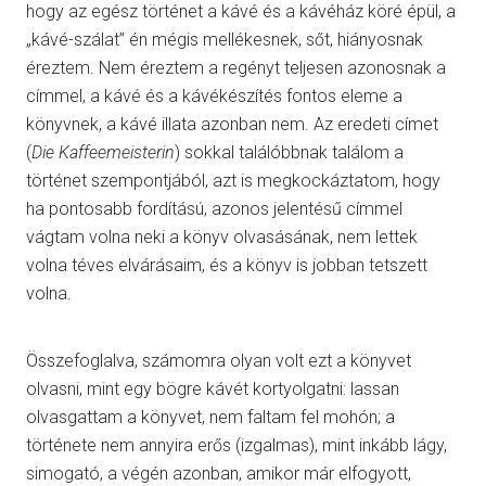
hogy az egész történet a kávé és a kávéház köré épül, a
„kávé-szálat” én mégis mellékesnek, sőt, hiányosnak
éreztem. Nem éreztem a regényt teljesen azonosnak a
címmel, a kávé és a kávékészítés fontos eleme a
könyvnek, a kávé illata azonban nem. Az eredeti címet
(
Die Kaffeemeisterin
) sokkal találóbbnak találom a
történet szempontjából, azt is megkockáztatom, hogy
ha pontosabb fordítású, azonos jelentésű címmel
vágtam volna neki a könyv olvasásának, nem lettek
volna téves elvárásaim, és a könyv is jobban tetszett
volna.
Összefoglalva, számomra olyan volt ezt a könyvet
olvasni, mint egy bögre kávét kortyolgatni: lassan
olvasgattam a könyvet, nem faltam fel mohón; a
története nem annyira erős (izgalmas), mint inkább lágy,
simogató, a végén azonban, amikor már elfogyott,