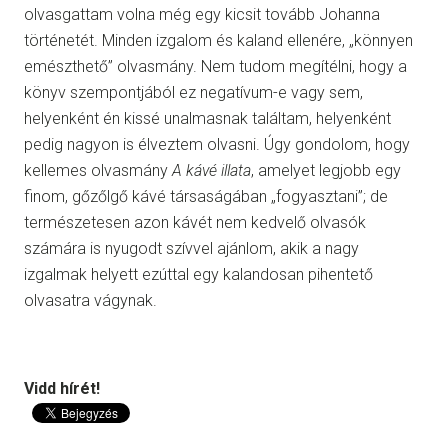
olvasgattam volna még egy kicsit tovább Johanna
történetét. Minden izgalom és kaland ellenére, „könnyen
emészthető” olvasmány. Nem tudom megítélni, hogy a
könyv szempontjából ez negatívum-e vagy sem,
helyenként én kissé unalmasnak találtam, helyenként
pedig nagyon is élveztem olvasni. Úgy gondolom, hogy
kellemes olvasmány
A kávé illata
, amelyet legjobb egy
finom, gőzőlgő kávé társaságában „fogyasztani”; de
természetesen azon kávét nem kedvelő olvasók
számára is nyugodt szívvel ajánlom, akik a nagy
izgalmak helyett ezúttal egy kalandosan pihentető
olvasatra vágynak.
Vidd hírét!