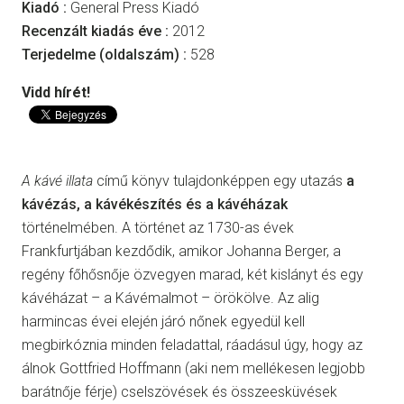
Kiadó :
General Press Kiadó
Recenzált kiadás éve :
2012
Terjedelme (oldalszám) :
528
Vidd hírét!
A kávé illata
című könyv tulajdonképpen egy utazás
a
kávézás, a kávékészítés és a kávéházak
történelmében. A történet az 1730-as évek
Frankfurtjában kezdődik, amikor Johanna Berger, a
regény főhősnője özvegyen marad, két kislányt és egy
kávéházat – a Kávémalmot – örökölve. Az alig
harmincas évei elején járó nőnek egyedül kell
megbirkóznia minden feladattal, ráadásul úgy, hogy az
álnok Gottfried Hoffmann (aki nem mellékesen legjobb
barátnője férje) cselszövések és összeesküvések