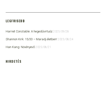
LEGFRISEBB
Harriet Constable: A hegedűvirtuóz
2025/09/28
Shannon Kirk: 15/33 ​– Maradj életben!
2025/08/24
Han Kang: Növényevő
2025/08/21
HIRDETÉS