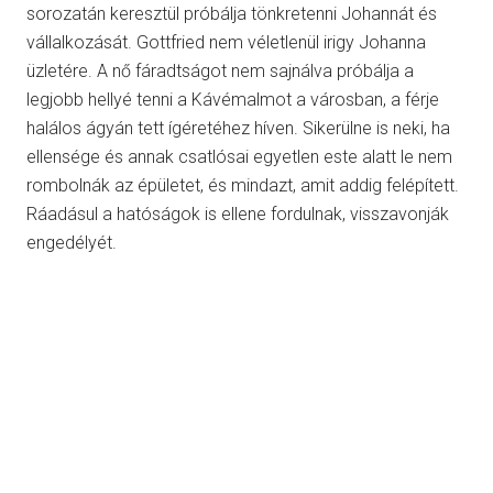
sorozatán keresztül próbálja tönkretenni Johannát és
vállalkozását. Gottfried nem véletlenül irigy Johanna
üzletére. A nő fáradtságot nem sajnálva próbálja a
legjobb hellyé tenni a Kávémalmot a városban, a férje
halálos ágyán tett ígéretéhez híven. Sikerülne is neki, ha
ellensége és annak csatlósai egyetlen este alatt le nem
rombolnák az épületet, és mindazt, amit addig felépített.
Ráadásul a hatóságok is ellene fordulnak, visszavonják
engedélyét.