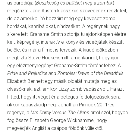
as paródiája (
Büszkeség és balítélet meg a zombik
)
megőrizte Jane Austen klasszikus szövegének részleteit,
de az amerikai író hozzáírt még egy keveset: zombi
hordákat, kannibálokat, nindzsákat. A regénynek nagy
sikere lett, Grahame-Smith sztorija tulajdonképpen életre
kelt, képregény, interaktív e-könyv és videójáték készült
belőle, és már a filmet is tervezik. A kiadó időközben
megbízta Steve Hockensmith amerikai írót, hogy írjon
egy előzményregényt Grahame-Smith történetéhez. A
Pride and Prejudice and Zombies: Dawn of the Dreadfuls
Elizabeth Bennett egy másik oldalát mutatja meg az
olvasóknak: azt, amikor Lizzy zombivadász volt. Ha azt
hitted, hogy itt véget ér a beteges feldolgozások sora,
akkor kapaszkodj meg: Jonathan Pinnock 2011-es
regénye, a
Mrs Darcy Versus The Aliens
arról szól, hogyan
fog össze Elizabeth George Wickhammel, hogy
megvédjék Angliát a csápos földönkívüliektől.