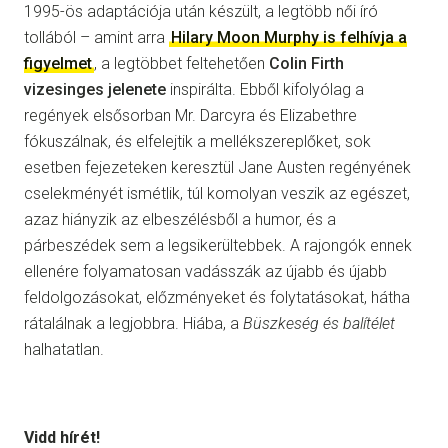
1995-ös adaptációja után készült, a legtöbb női író
tollából – amint arra
Hilary Moon Murphy is felhívja a
figyelmet
, a legtöbbet feltehetően
Colin Firth
vizesinges jelenete
inspirálta. Ebből kifolyólag a
regények elsősorban Mr. Darcyra és Elizabethre
fókuszálnak, és elfelejtik a mellékszereplőket, sok
esetben fejezeteken keresztül Jane Austen regényének
cselekményét ismétlik, túl komolyan veszik az egészet,
azaz hiányzik az elbeszélésből a humor, és a
párbeszédek sem a legsikerültebbek. A rajongók ennek
ellenére folyamatosan vadásszák az újabb és újabb
feldolgozásokat, előzményeket és folytatásokat, hátha
rátalálnak a legjobbra. Hiába, a
Büszkeség és balítélet
halhatatlan.
Vidd hírét!