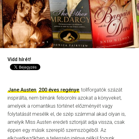
Vidd hírét!
Jane Austen
200 éves regénye
tollforgatók százát
inspirálta, nem bírnánk felsorolni azokat a könyveket,
amelyek a romantikus történet előzményét vagy
folytatását mesélik el, de szép számmal akad olyan is,
amelyik Miss Austen eredeti sztoriját adja vissza, csak
éppen egy másik szereplő szemszögéből. Az
elkövetkezőkben a teljesség igénye nélkül fogunk