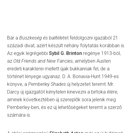
Bár a
Büszkeség és balítélet
et feldolgozni igazából 21.
századi divat, azért készült néhány folytatás korábban is.
Az egyik legrégebbi
Sybil G. Brinton
regénye 1913-ból,
az
Old Friends and New Fancies
, amelyben Austen
eredeti karakterei mellett újak bukkannak fel, de a
történet lényege ugyanaz. D. A. Bonavia-Hunt 1949-es
könyve, a
Pemberley Shades
új helyzetet teremt: Mr.
Darcy új igazgatót kénytelen kinevezni a birtoka élére,
aminek következtében új szereplők sora jelenik meg
Pemberley-ben, és ez új lehetőségeket teremt a szerző
számára is.