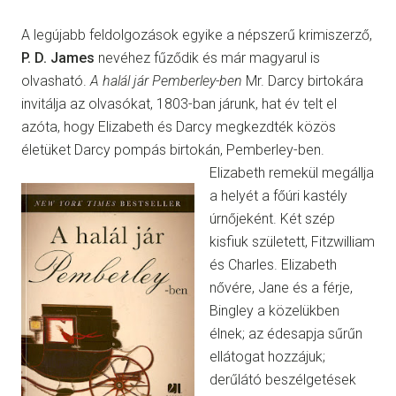
A legújabb feldolgozások egyike a népszerű krimiszerző,
P. D. James
nevéhez fűződik és már magyarul is
olvasható.
A halál jár Pemberley-ben
Mr. Darcy birtokára
invitálja az olvasókat, 1803-ban járunk, hat év telt el
azóta, hogy Elizabeth és Darcy megkezdték közös
életüket Darcy pompás birtokán, Pemberley-ben.
Elizabeth remekül megállja
a helyét a főúri kastély
úrnőjeként. Két szép
kisfiuk született, Fitzwilliam
és Charles. Elizabeth
nővére, Jane és a férje,
Bingley a közelükben
élnek; az édesapja sűrűn
ellátogat hozzájuk;
derűlátó beszélgetések