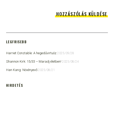
LEGFRISEBB
Harriet Constable: A hegedűvirtuóz
2025/09/28
Shannon Kirk: 15/33 ​– Maradj életben!
2025/08/24
Han Kang: Növényevő
2025/08/21
HIRDETÉS