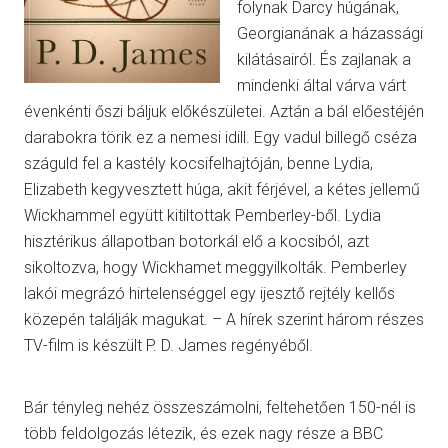
folynak Darcy húgának,
Georgianának a házassági
kilátásairól. És zajlanak a
mindenki által várva várt
évenkénti őszi báljuk előkészületei. Aztán a bál előestéjén
darabokra törik ez a nemesi idill. Egy vadul billegő cséza
száguld fel a kastély kocsifelhajtóján, benne Lydia,
Elizabeth kegyvesztett húga, akit férjével, a kétes jellemű
Wickhammel együtt kitiltottak Pemberley-ből. Lydia
hisztérikus állapotban botorkál elő a kocsiból, azt
sikoltozva, hogy Wickhamet meggyilkolták. Pemberley
lakói megrázó hirtelenséggel egy ijesztő rejtély kellős
közepén találják magukat. – A hírek szerint három részes
TV-film is készült P. D. James regényéből.
Bár tényleg nehéz összeszámolni, feltehetően 150-nél is
több feldolgozás létezik, és ezek nagy része a BBC