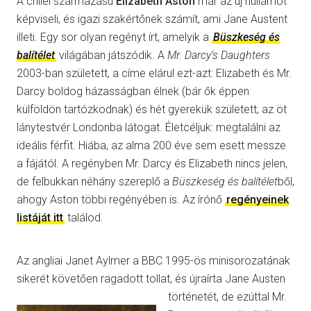
A chilei származású
Elizabeth Aston
már az új hullámot
képviseli, és igazi szakértőnek számít, ami Jane Austent
illeti. Egy sor olyan regényt írt, amelyik a
Büszkeség és
balítélet
világában játszódik. A
Mr. Darcy’s Daughters
2003-ban született, a címe elárul ezt-azt: Elizabeth és Mr.
Darcy boldog házasságban élnek (bár ők éppen
külföldön tartózkodnak) és hét gyerekük született; az öt
lánytestvér Londonba látogat. Életcéljuk: megtalálni az
ideális férfit. Hiába, az alma 200 éve sem esett messze
a fájától. A regényben Mr. Darcy és Elizabeth nincs jelen,
de felbukkan néhány szereplő a
Büszkeség és balítélet
ből,
ahogy Aston többi regényében is. Az írónő
regényeinek
listáját itt
találod.
Az angliai Janet Aylmer a BBC 1995-ös minisorozatának
sikerét követően ragadott tollat, és újraírta Jane
Austen
történetét, de ezúttal Mr.