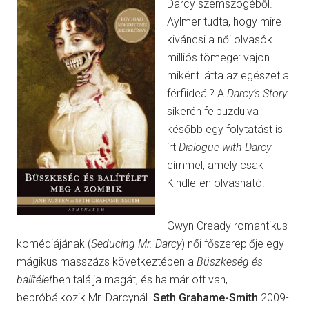
Darcy szemszögéből.
Aylmer tudta, hogy mire
kiváncsi a női olvasók
milliós tömege: vajon
miként látta az egészet a
férfiideál? A
Darcy’s Story
sikerén felbuzdulva
később egy folytatást is
írt
Dialogue with Darcy
címmel, amely csak
Kindle-en olvasható.
Gwyn Cready romantikus
komédiájának (
Seducing Mr. Darcy
) női főszereplője egy
mágikus masszázs következtében a
Büszkeség és
balítélet
ben találja magát, és ha már ott van,
bepróbálkozik Mr. Darcynál.
Seth Grahame-Smith
2009-