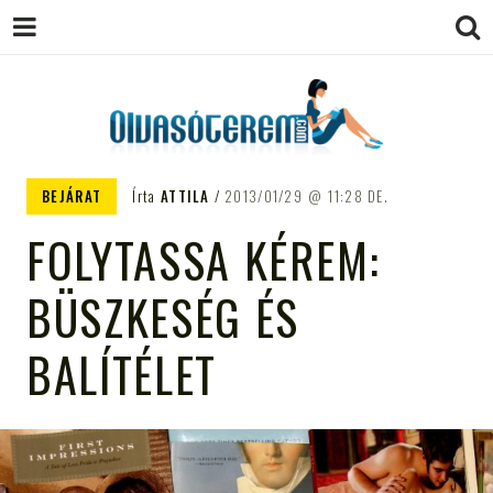
OLVASÓTEREM.COM – AZ
könyvekről könyvbarátoknak
BEJÁRAT
Írta
ATTILA
2013/01/29
11:28 DE.
EGÉSZSÉGES OLVASÁS
FOLYTASSA KÉREM:
TÁMOGATÓJA
BÜSZKESÉG ÉS
BALÍTÉLET