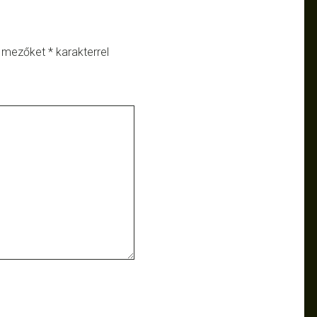
ő mezőket
*
karakterrel