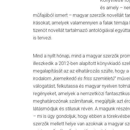
Könyvhétre fo
és amely – nem
műfajából ismert – magyar szerzők novelláit ta
írásokat, amelyek valamennyien a falak témája 
tizenöt novellát tartalmazó antológiával egyúttal
is tervezi.
Mind a nyílt hónap, mind a magyar szerzők pro
illeszkedik a 2012-ben alapított könyvkiadó sz
megalapítását az az elhatározás szülte, hogy a
irodalom „
kiemelkedő és friss szemléletű
” művei
válogatást, felkutassa és magyar nyelven tolm
regényeket, amelyek a nemzetközi fantasztiku
meghatározónak számítanak, megújítják azt ér
látásmódjuk és stílusuk révén. A magunk részér
– mi is úgy gondoljuk, hogy ebben a törekvésbe
szerzők mellett helye van azoknak a magyar sze