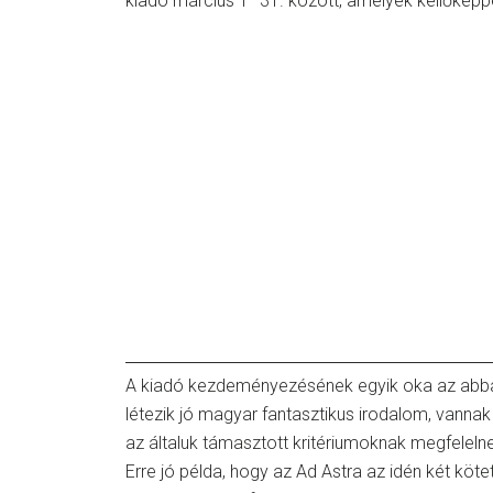
kiadó március 1–31. között, amelyek kellőképpe
A kiadó kezdeményezésének egyik oka az abba v
létezik jó magyar fantasztikus irodalom, vanna
az általuk támasztott kritériumoknak megfelel
Erre jó példa, hogy az Ad Astra az idén két kötet