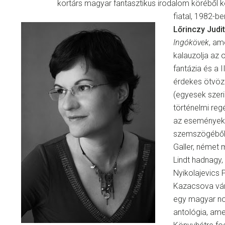
kortárs magyar fantasztikus irodalom köréből ke
fiatal, 1982-be
Lőrinczy Judit
Ingókövek
, am
kalauzolja az 
fantázia és a I
érdekes ötvöze
(egyesek szeri
történelmi re
az események 
szemszögéből 
Galler, német
Lindt hadnagy, 
Nyikolajevics 
Kazacsova vár
egy magyar no
antológia, ame