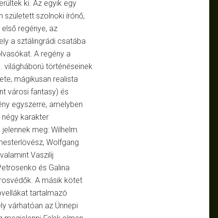
rültek ki. Az egyik egy
n született szolnoki írónő,
első regénye, az
ely a sztálingrádi csatába
olvasókat. A regény a
I. világháború történéseinek
te, mágikusan realista
nt városi fantasy) és
gény egyszerre, amelyben
négy karakter
jelennek meg: Wilhelm
 mesterlövész, Wolfgang
valamint Vaszilij
Petrosenko és Galina
osvédők. A másik kötet
vellákat tartalmazó
ly várhatóan az Ünnepi