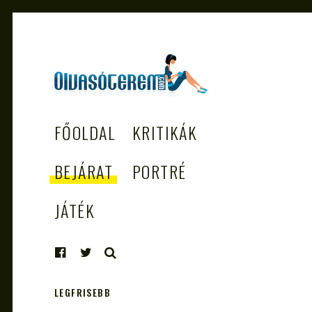
OLVASÓTEREM.COM
könyvekről könyvbarátoknak
FŐOLDAL
KRITIKÁK
– AZ EGÉSZSÉGES
OLVASÁS
BEJÁRAT
PORTRÉ
TÁMOGATÓJA
JÁTÉK
KERESÉS
LEGFRISEBB