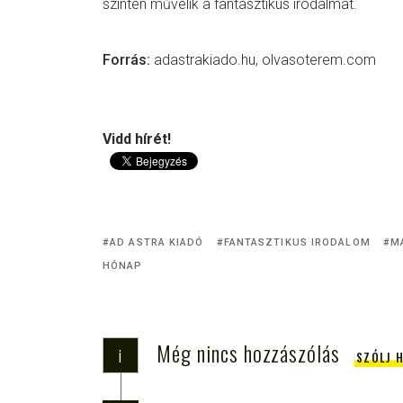
szinten művelik a fantasztikus irodalmat.
Forrás:
adastrakiado.hu, olvasoterem.com
Vidd hírét!
AD ASTRA KIADÓ
FANTASZTIKUS IRODALOM
M
HÓNAP
Még nincs hozzászólás
i
SZÓLJ 