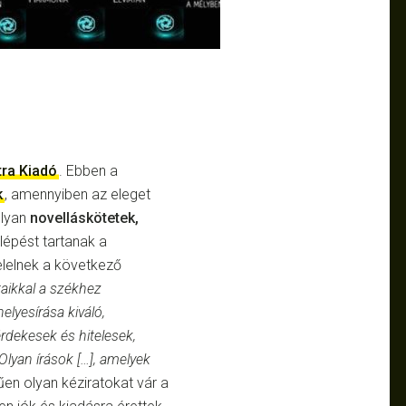
tra Kiadó
. Ebben a
k
, amennyiben az eleget
olyan
novelláskötetek,
lépést tartanak a
elelnek a következő
aikkal a székhez
elyesírása kiváló,
rdekesek és hitelesek,
 Olyan írások […], amelyek
űen olyan kéziratokat vár a