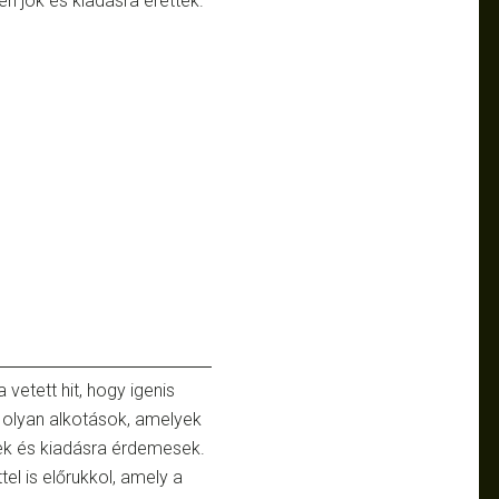
n jók és kiadásra érettek.
etett hit, hogy igenis
k olyan alkotások, amelyek
nek és kiadásra érdemesek.
tel is előrukkol, amely a