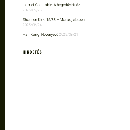
Harriet Constable: A hegedűvirtuóz
2025/09/28
Shannon Kirk: 15/33 ​– Maradj életben!
2025/08/24
Han Kang: Növényevő
2025/08/21
HIRDETÉS