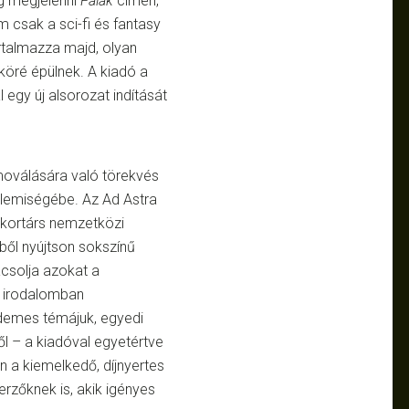
g megjelenni
Falak
címen,
 csak a sci-fi és fantasy
rtalmazza majd, olyan
köré épülnek. A kiadó a
 egy új alsorozat indítását
moválására való törekvés
ellemiségébe. Az Ad Astra
 kortárs nemzetközi
ből nyújtson sokszínű
ácsolja azokat a
s irodalomban
demes témájuk, egyedi
ől – a kiadóval egyetértve
n a kiemelkedő, díjnyertes
rzőknek is, akik igényes