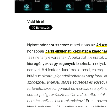
Vidd hírét!
Nyitott hónapot szervez
márciusban az
Ad As
hónapban
bárki elküldheti kéziratát a kiadóna
tesz néhány elvárásnak. A beküldött kéziratok 
kisregények vagy regények
lehetnek, amelyek 
nemzetközi fantasztikus irodalommal, és megf
kritériumoknak: „
elgondolkodtatnak vagy fordulat
szögeznek, amelyek stílusa egységes és egyedi, h
történetszövése átgondolt és merész, szereplői é
sorsuk pedig elválaszthatatlan a fő konfliktustól.
nem hasonlítanak semmi máshoz.
” Értelemszer