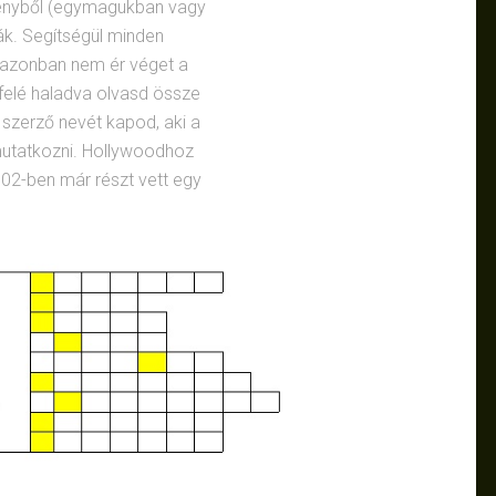
egényből (egymagukban vagy
ták. Segítségül minden
l azonban nem ér véget a
lefelé haladva olvasd össze
s szerző nevét kapod, aki a
utatkozni. Hollywoodhoz
002-ben már részt vett egy