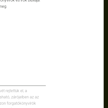
nyvírók és írók bibliája.
 meg.
t rejtettük el; a
ható, zárójelben az az
Azon forgatókönyvírók