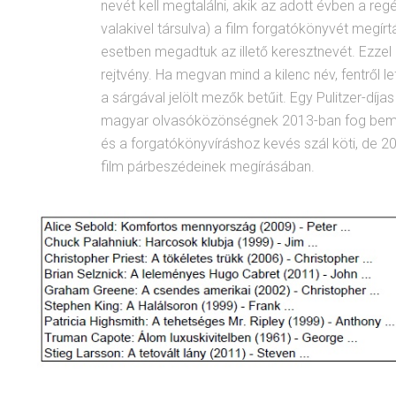
nevét kell megtalálni, akik az adott évben a r
valakivel társulva) a film forgatókönyvét megír
esetben megadtuk az illető keresztnevét. Ezze
rejtvény. Ha megvan mind a kilenc név, fentről 
a sárgával jelölt mezők betűit. Egy Pulitzer-díja
magyar olvasóközönségnek 2013-ban fog bem
és a forgatókönyvíráshoz kevés szál köti, de 2
film párbeszédeinek megírásában.