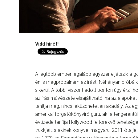
Vidd hírét!
A legtöbb ember legalább egyszer eljátszik a go
én is megpróbálnám az írást. Néhányan próbál
sikerül. A többi viszont adott ponton úgy érzi, 
az írás művészete elsajátítható; ha az alapok
tanítja meg, nincs leküzdhetetlen akadály. Az egy
amerikai forgatókönyvíró guru, aki a tengerent
évtizede tanítja Hollywood feltörekvő tehetség
trükkjeit, s akinek könyvei magyarul 2011 óta j