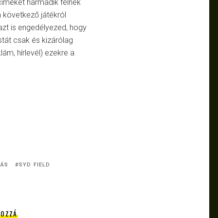
címeket harmadik félnek
a következő játékról
 azt is engedélyezed, hogy
istát csak és kizárólag
lám, hírlevél) ezekre a
RÁS
SYD FIELD
HOZZÁ