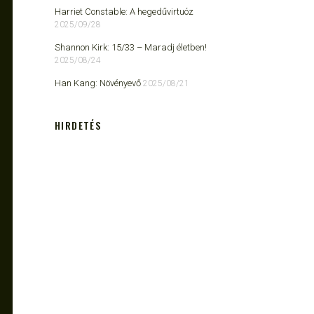
Harriet Constable: A hegedűvirtuóz
2025/09/28
Shannon Kirk: 15/33 ​– Maradj életben!
2025/08/24
Han Kang: Növényevő
2025/08/21
HIRDETÉS