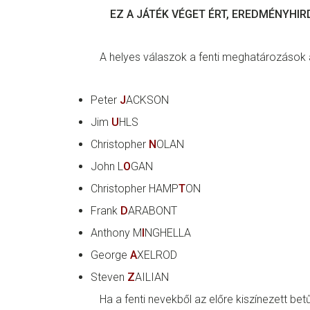
EZ A JÁTÉK VÉGET ÉRT, EREDMÉNYHIR
A helyes válaszok a fenti meghatározások 
Peter
J
ACKSON
Jim
U
HLS
Christopher
N
OLAN
John L
O
GAN
Christopher HAMP
T
ON
Frank
D
ARABONT
Anthony M
I
NGHELLA
George
A
XELROD
Steven
Z
AILIAN
Ha a fenti nevekből az előre kiszínezett betű