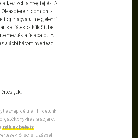
tad, ez volt a megfejtés. A
z Olvasoterem.com-on is
e fog magyarul megjelenni.
pán két játékos küldött be
rtelmezték a feladatot. A
az alábbi három nyertest:
értesítjük.
yt aznap délután hirdetünk.
rgatókönyvírás alapjai c.
be
nálunk bele is
yertesekről sorshúzással