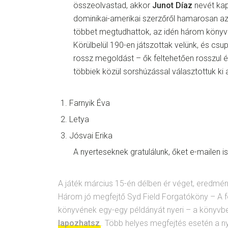
összeolvastad, akkor
Junot Díaz
nevét kap
dominikai-amerikai szerzőről hamarosan a
többet megtudhattok, az idén három könyv
Körülbelül 190-en játszottak velünk, és csu
rossz megoldást – ők feltehetően rosszul é
többiek közül sorshúzással választottuk ki 
Farnyik Éva
Letya
Jósvai Erika
A nyerteseknek gratulálunk, őket e-mailen is 
A játék március 15-én délben ér véget, eredmén
Három jó megfejtő Syd Field Forgatóköny – A fo
könyvének egy-egy példányát nyeri – a könyv
lapozhatsz
. Több helyes megfejtés esetén a n