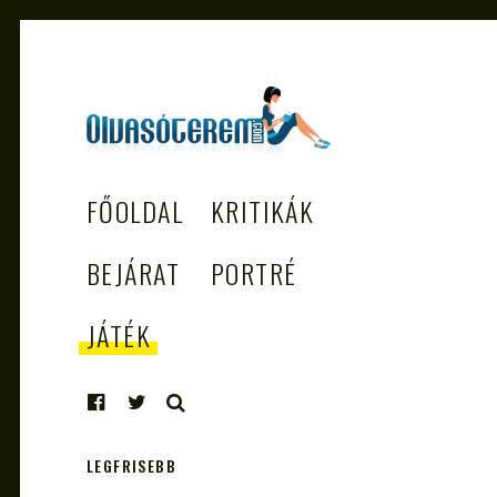
OLVASÓTEREM.COM
könyvekről könyvbarátoknak
FŐOLDAL
KRITIKÁK
– AZ EGÉSZSÉGES
OLVASÁS
BEJÁRAT
PORTRÉ
TÁMOGATÓJA
JÁTÉK
KERESÉS
LEGFRISEBB