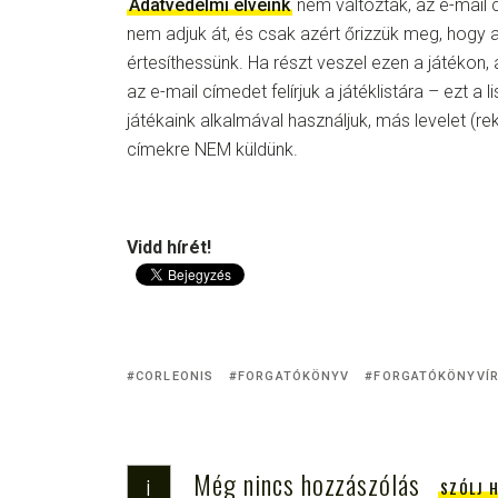
Adatvédelmi elveink
nem változtak, az e-mail 
nem adjuk át, és csak azért őrizzük meg, hogy 
értesíthessünk. Ha részt veszel ezen a játékon,
az e-mail címedet felírjuk a játéklistára – ezt a l
játékaink alkalmával használjuk, más levelet (rek
címekre NEM küldünk.
Vidd hírét!
CORLEONIS
FORGATÓKÖNYV
FORGATÓKÖNYVÍ
Még nincs hozzászólás
i
SZÓLJ 