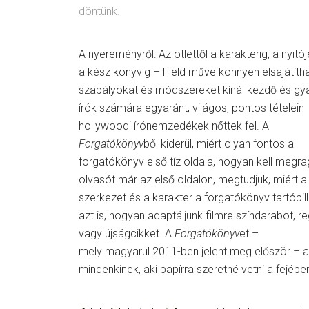
döntünk.
A nyereményről:
Az ötlettől a karakterig, a nyitój
a kész könyvig – Field műve könnyen elsajátíth
szabályokat és módszereket kínál kezdő és gy
írók számára egyaránt; világos, pontos tételein
hollywoodi írónemzedékek nőttek fel. A
Forgatókönyv
ből kiderül, miért olyan fontos a
forgatókönyv első tíz oldala, hogyan kell megra
olvasót már az első oldalon, megtudjuk, miért a
szerkezet és a karakter a forgatókönyv tartópill
azt is, hogyan adaptáljunk filmre színdarabot, r
vagy újságcikket. A
Forgatókönyv
et –
mely magyarul 2011-ben jelent meg először – aj
mindenkinek, aki papírra szeretné vetni a fejében