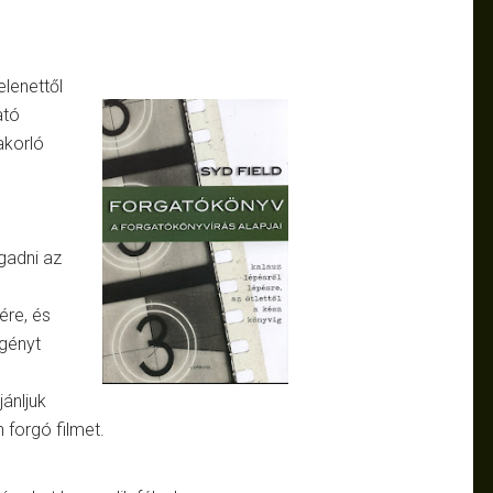
elenettől
ató
akorló
gadni az
ére, és
egényt
ánljuk
 forgó filmet.