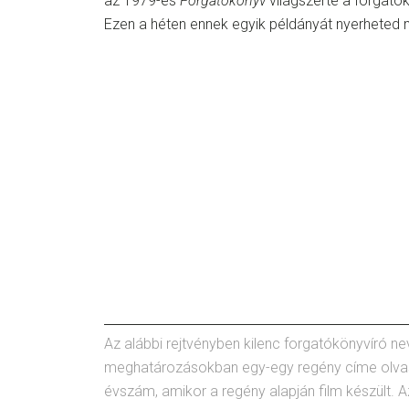
az 1979-es
Forgatókönyv
világszerte a forgatókö
Ezen a héten ennek egyik példányát nyerheted
Az alábbi rejtvényben kilenc forgatókönyvíró nevé
meghatározásokban egy-egy regény címe olvas
évszám, amikor a regény alapján film készült. 