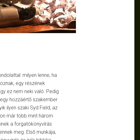
ndolattal: milyen lenne, ha
koznak, egy részének
hogy ez nem neki való. Pedig
at egy hozzáértő szakember
ik ilyen szaki Syd Field, az
úlon már több mint három
einek a forgatókönyvírás
elennek meg. Első munkája,