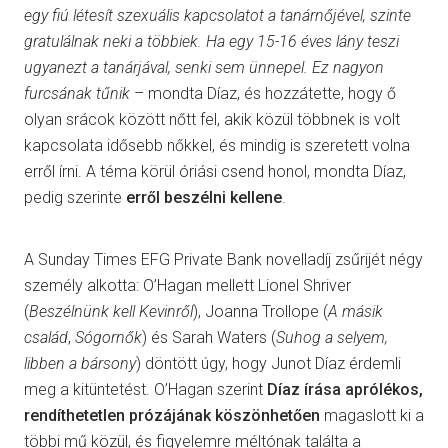
egy fiú létesít szexuális kapcsolatot a tanárnőjével, szinte
gratulálnak neki a többiek. Ha egy 15-16 éves lány teszi
ugyanezt a tanárjával, senki sem ünnepel. Ez nagyon
furcsának tűnik
– mondta Díaz, és hozzátette, hogy ő
olyan srácok között nőtt fel, akik közül többnek is volt
kapcsolata idősebb nőkkel, és mindig is szeretett volna
erről írni. A téma körül óriási csend honol, mondta Díaz,
pedig szerinte
erről beszélni kellene
.
A Sunday Times EFG Private Bank novelladíj zsűrijét négy
személy alkotta: O’Hagan mellett Lionel Shriver
(
Beszélnünk kell Kevinről
), Joanna Trollope (
A másik
család
,
Sógornők
) és Sarah Waters (
Suhog a selyem,
libben a bársony
) döntött úgy, hogy Junot Díaz érdemli
meg a kitüntetést. O’Hagan szerint
Díaz írása aprólékos,
rendíthetetlen prózájának köszönhetően
magaslott ki a
többi mű közül, és figyelemre méltónak találta a