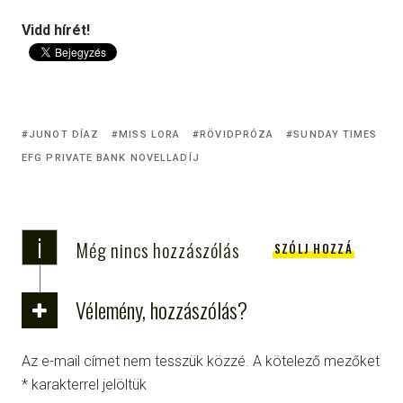
Vidd hírét!
JUNOT DÍAZ
MISS LORA
RÖVIDPRÓZA
SUNDAY TIMES
EFG PRIVATE BANK NOVELLADÍJ
i
Még nincs hozzászólás
SZÓLJ HOZZÁ
Vélemény, hozzászólás?
Az e-mail címet nem tesszük közzé.
A kötelező mezőket
*
karakterrel jelöltük