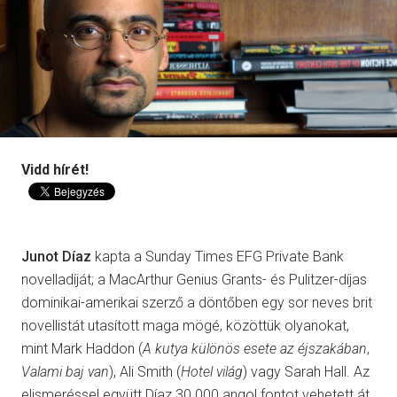
Vidd hírét!
Junot Díaz
kapta a Sunday Times EFG Private Bank
novelladíját; a MacArthur Genius Grants- és Pulitzer-díjas
dominikai-amerikai szerző a döntőben egy sor neves brit
novellistát utasított maga mögé, közöttük olyanokat,
mint Mark Haddon (
A kutya különös esete az éjszakában
,
Valami baj van
), Ali Smith (
Hotel világ
) vagy Sarah Hall. Az
elismeréssel együtt Díaz 30 000 angol fontot vehetett át,