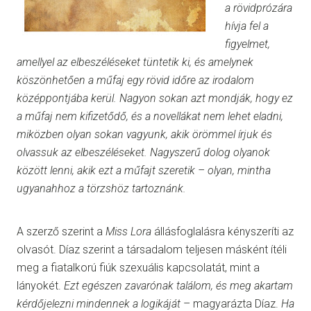
a rövidprózára
hívja fel a
figyelmet,
amellyel az elbeszéléseket tüntetik ki, és amelynek
köszönhetően a műfaj egy rövid időre az irodalom
középpontjába kerül. Nagyon sokan azt mondják, hogy ez
a műfaj nem kifizetődő, és a novellákat nem lehet eladni,
miközben olyan sokan vagyunk, akik örömmel írjuk és
olvassuk az elbeszéléseket. Nagyszerű dolog olyanok
között lenni, akik ezt a műfajt szeretik – olyan, mintha
ugyanahhoz a törzshöz tartoznánk.
A szerző szerint a
Miss Lora
állásfoglalásra kényszeríti az
olvasót. Díaz szerint a társadalom teljesen másként ítéli
meg a fiatalkorú fiúk szexuális kapcsolatát, mint a
lányokét.
Ezt egészen zavarónak találom, és meg akartam
kérdőjelezni mindennek a logikáját
– magyarázta Díaz.
Ha