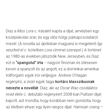
Díaz a
Miss Lora
c. írásáért kapta a díjat, amelyben egy
középiskolás srác és egy idős hölgy párkapcsolatáról
mesél. (A novella az áprilisban magyarul is megjelenő
Így
veszíted el
c. kötetben
Lora
címmel szerepel.) A történet
az 1980-as években játszódik New Jerseyben, és Díaz
ezt is
“spangolul” írta
– nagyon finoman és ízlésesen
keveri a spanyolt és az angolt, ez a dominikai-amerikai
tollforgató egyik írói védjegye. Andrew O’Hagan
regényíró, a zsűri egyik tagja
kortárs klasszikusnak
nevezte a novellát
. Díaz, aki az
Oscar Wao csodálatos
rövid élete
c. debütáló regényéért 2008-ban Pulitzer-díjat
kapott, azt mondta, hogy korábban nem gondolta, hogy
az életben elnyer egy ilyen rangos díjat.
Hamisan cseng
–