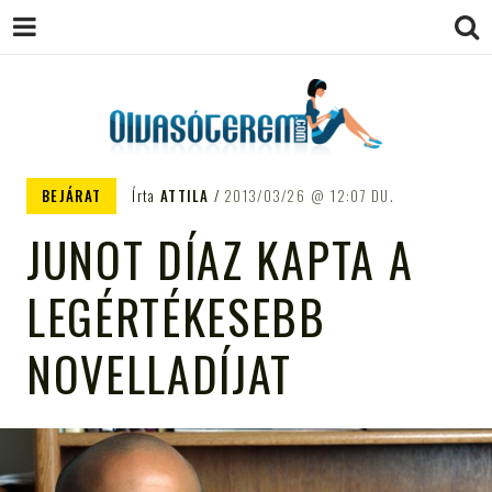
OLVASÓTEREM.COM – AZ
könyvekről könyvbarátoknak
BEJÁRAT
Írta
ATTILA
2013/03/26
12:07 DU.
EGÉSZSÉGES OLVASÁS
JUNOT DÍAZ KAPTA A
TÁMOGATÓJA
LEGÉRTÉKESEBB
NOVELLADÍJAT