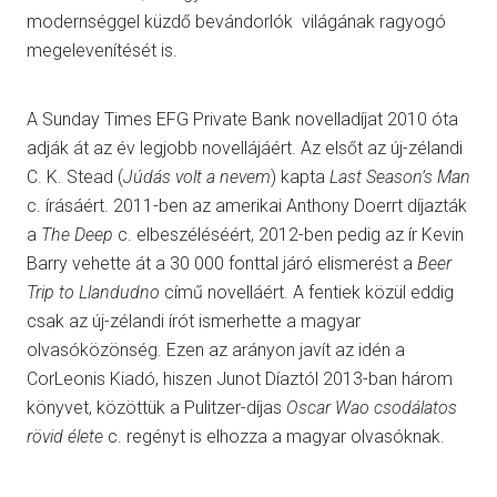
modernséggel küzdő bevándorlók világának ragyogó
megelevenítését is.
A Sunday Times EFG Private Bank novelladíjat 2010 óta
adják át az év legjobb novellájáért. Az elsőt az új-zélandi
C. K. Stead (
Júdás volt a nevem
) kapta
Last Season’s Man
c. írásáért. 2011-ben az amerikai Anthony Doerrt díjazták
a
The Deep
c. elbeszéléséért, 2012-ben pedig az ír Kevin
Barry vehette át a 30 000 fonttal járó elismerést a
Beer
Trip to Llandudno
című novelláért. A fentiek közül eddig
csak az új-zélandi írót ismerhette a magyar
olvasóközönség. Ezen az arányon javít az idén a
CorLeonis Kiadó, hiszen Junot Díaztól 2013-ban három
könyvet, közöttük a Pulitzer-díjas
Oscar Wao csodálatos
rövid élete
c. regényt is elhozza a magyar olvasóknak.