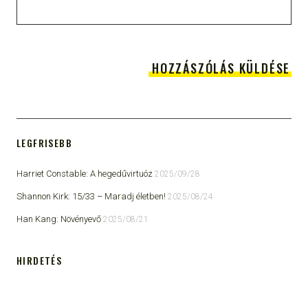
LEGFRISEBB
Harriet Constable: A hegedűvirtuóz
2025/09/28
Shannon Kirk: 15/33 ​– Maradj életben!
2025/08/24
Han Kang: Növényevő
2025/08/21
HIRDETÉS