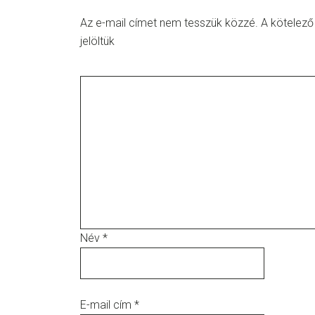
Az e-mail címet nem tesszük közzé.
A kötelez
jelöltük
Név
*
E-mail cím
*