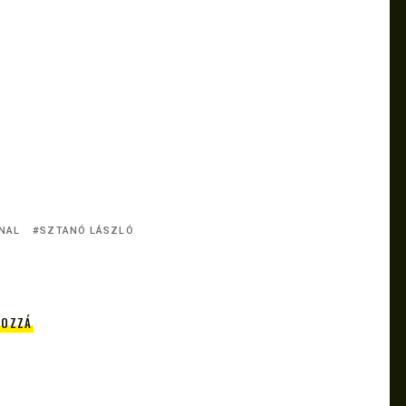
NAL
SZTANÓ LÁSZLÓ
HOZZÁ