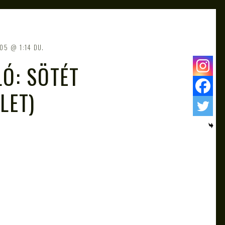
/05
1:14 DU.
Ó: SÖTÉT
LET)