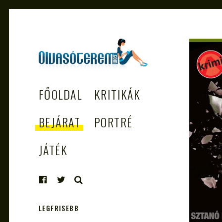
OLVASÓTEREM.COM
könyvekről könyvbarátoknak
FŐOLDAL
KRITIKÁK
– AZ EGÉSZSÉGES
OLVASÁS
BEJÁRAT
PORTRÉ
TÁMOGATÓJA
JÁTÉK
KERESÉS
LEGFRISEBB