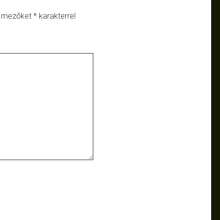
ő mezőket
*
karakterrel