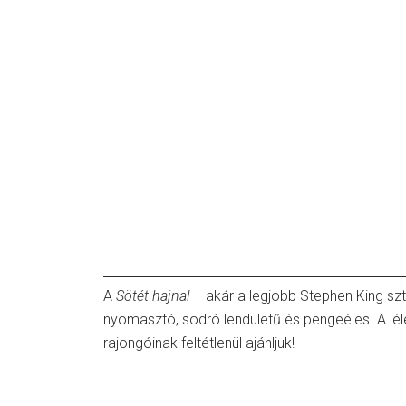
A
Sötét hajnal
– akár a legjobb Stephen King sz
nyomasztó, sodró lendületű és pengeéles. A léle
rajongóinak feltétlenül ajánljuk!