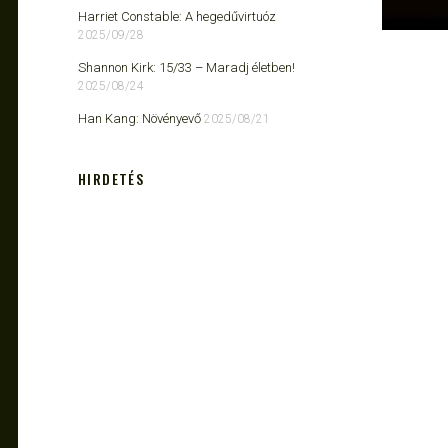
Harriet Constable: A hegedűvirtuóz
2025/09/28
Shannon Kirk: 15/33 ​– Maradj életben!
2025/08/24
Han Kang: Növényevő
2025/08/21
HIRDETÉS