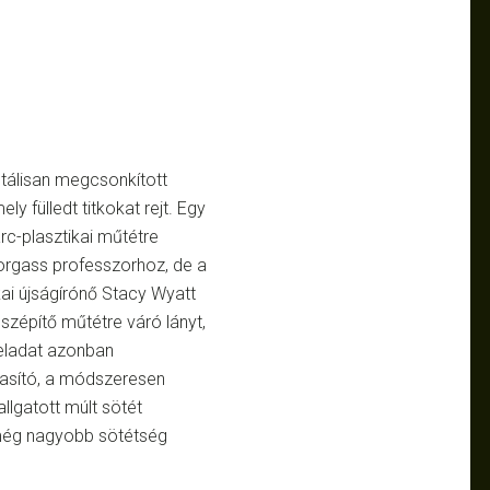
utálisan megcsonkított
y fülledt titkokat rejt. Egy
c-plasztikai műtétre
orgass professzorhoz, de a
ai újságírónő Stacy Wyatt
 szépítő műtétre váró lányt,
feladat azonban
tasító, a módszeresen
llgatott múlt sötét
 még nagyobb sötétség