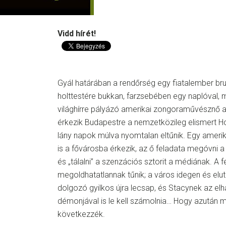
Vidd hírét!
Gyál határában a rendőrség egy fiatalember br
holttestére bukkan, farzsebében egy naplóval, mel
világhírre pályázó amerikai zongoraművésznő ar
érkezik Budapestre a nemzetközileg elismert H
lány napok múlva nyomtalan eltűnik. Egy amerik
is a fővárosba érkezik, az ő feladata megóvni a
és „tálalni” a szenzációs sztorit a médiának. A 
megoldhatatlannak tűnik; a város idegen és elu
dolgozó gyilkos újra lecsap, és Stacynek az elha
démonjával is le kell számolnia… Hogy azután
következzék.